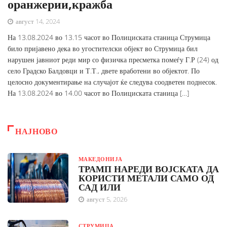
оранжерии,кражба
август 14, 2024
На 13.08.2024 во 13.15 часот во Полициската станица Струмица
било пријавено дека во угостителски објект во Струмица бил
нарушен јавниот реди мир со физичка пресметка помеѓу Г.Р (24) од
село Градско Балдовци и Т.Т., двете вработени во објектот. По
целосно документирање на случајот ќе следува соодветен поднесок.
На 13.08.2024 во 14.00 часот во Полициската станица […]
НАЈНОВО
МАКЕДОНИЈА
ТРАМП НАРЕДИ ВОЈСКАТА ДА
КОРИСТИ МЕТАЛИ САМО ОД
САД ИЛИ
август 5, 2026
СТРУМИЦА