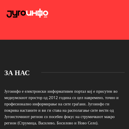
ЗА НАС
Југоинфо е електронски информативен портал кој е присутен во
медиумскиот простор од 2012 година со цел навремено, точно и
професионално информирање на сите граѓани. Југоинфо ги
покрива настаните и ви ги става на располагање сите вести од
Југоисточниот регион со посебен фокус на струмичкиот макро
регион (Струмица, Василево, Босилово и Ново Село).