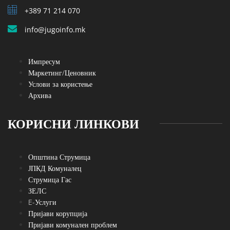
+389 71 214 070
info@jugoinfo.mk
Импресум
Маркетинг/Ценовник
Услови за користење
Архива
КОРИСНИ ЛИНКОВИ
Општина Струмица
ЈПКД Комуналец
Струмица Гас
ЗЕЛС
E-Услуги
Пријави корупција
Пријави комунален проблем