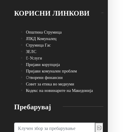
КОРИСНИ ЛИНКОВИ
Општина Струмица
ЈПКД Комуналец
Струмица Гас
ЗЕЛС
E-Услуги
Пријави корупција
Пријави комунален проблем
Oтворени финансии
Совет за етика во медиуми
Кодекс на новинарите на Македонија
Пребарувај