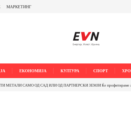
Е
МАРКЕТИНГ
ЈА
ЕКОНОМИЈА
КУЛТУРА
СПОРТ
ХРО
МЕТАЛИ САМО ОД САД ИЛИ ОД ПАРТНЕРСКИ ЗЕМЈИ Ќе профитираме ли со 