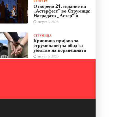
КУЛТУРА
Отворено 21. издание на
„Астерфест“ во Струмица:
Наградата „Астер“ ѝ
август 5, 2026
СТРУМИЦА
Кривична пријава за
струмичанец за обид за
убиство на поранешната
август 5, 2026