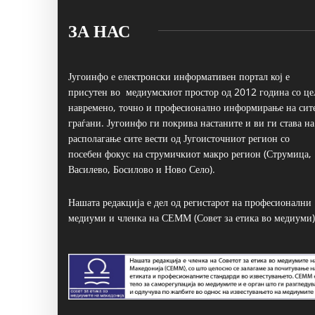
ЗА НАС
Југоинфо е електронски информативен портал кој е
присутен во медиумскиот простор од 2012 година со це
навремено, точно и професионално информирање на сит
граѓани. Југоинфо ги покрива настаните и ви ги става на
располагање сите вести од Југоисточниот регион со
посебен фокус на струмичкиот макро регион (Струмица,
Василево, Босилово и Ново Село).
Нашата редакција е дел од регистарот на професионални
медиуми и членка на СЕММ (Совет за етика во медиуми)