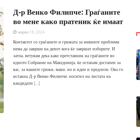
Д-р Венко Филипче: Граѓаните
во мене како пратеник ќе имаат
април 18, 2024
Контактот со граѓаните и грижата за нивните проблеми
нема да заврши на денот кога ќе завршат изборите. И
затоа, ветувам дека како претставник на граѓаните во
идното Собрание на Македонија, ќе останам достапен за
вас, за вашите грижи, маки, но и идеи и предлози. Ова го
истакна Д-р Венко Филипче, носител на листата на
кандидати […]