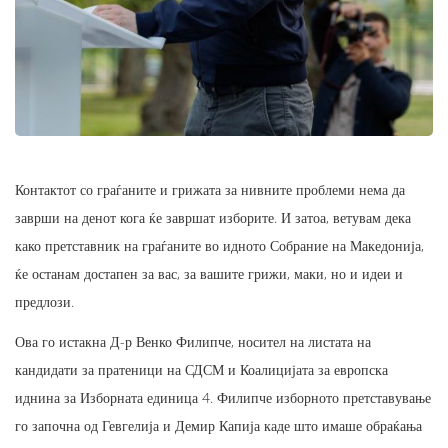
Контактот со граѓаните и грижата за нивните проблеми нема да
заврши на денот кога ќе завршат изборите. И затоа, ветувам дека
како претставник на граѓаните во идното Собрание на Македонија,
ќе останам достапен за вас, за вашите грижи, маки, но и идеи и
предлози.
Ова го истакна Д-р Венко Филипче, носител на листата на
кандидати за пратеници на СДСМ и Коалицијата за европска
иднина за Изборната единица 4. Филипче изборното претставување
го започна од Гевгелија и Демир Капија каде што имаше обраќања