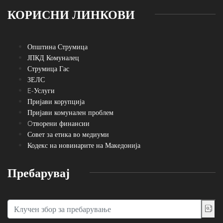
КОРИСНИ ЛИНКОВИ
Општина Струмица
ЈПКД Комуналец
Струмица Гас
ЗЕЛС
E-Услуги
Пријави корупција
Пријави комунален проблем
Oтворени финансии
Совет за етика во медиуми
Кодекс на новинарите на Македонија
Пребарувај