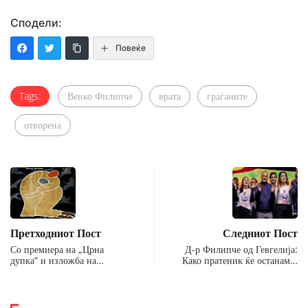
Сподели:
Повеќе
Tags:
Венко Филипче
врата
граѓаните
отворена
Претходниот Пост
Следниот Пост
Со премиера на „Црна
Д-р Филипче од Гевгелија:
дупка“ и изложба на…
Како пратеник ќе останам…