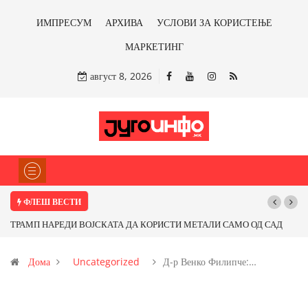
ИМПРЕСУМ
АРХИВА
УСЛОВИ ЗА КОРИСТЕЊЕ
МАРКЕТИНГ
август 8, 2026
ФЛЕШ ВЕСТИ
ТРАМП НАРЕДИ ВОЈСКАТА ДА КОРИСТИ МЕТАЛИ САМО ОД САД
ИЛИ ОД ПАРТНЕРСКИ ЗЕМЈИ Ќе профитираме ли со бакарот од
Дома
Uncategorized
Д-р Венко Филипче:…
Иловица и со антимонот?