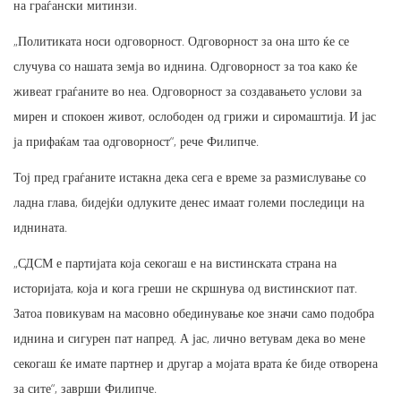
на граѓански митинзи.
„Политиката носи одговорност. Одговорност за она што ќе се
случува со нашата земја во иднина. Одговорност за тоа како ќе
живеат граѓаните во неа. Одговорност за создавањето услови за
мирен и спокоен живот, ослободен од грижи и сиромаштија. И јас
ја прифаќам таа одговорност“, рече Филипче.
Тој пред граѓаните истакна дека сега е време за размислување со
ладна глава, бидејќи одлуките денес имаат големи последици на
иднината.
„СДСМ е партијата која секогаш е на вистинската страна на
историјата, која и кога греши не скршнува од вистинскиот пат.
Затоа повикувам на масовно обединување кое значи само подобра
иднина и сигурен пат напред. А јас, лично ветувам дека во мене
секогаш ќе имате партнер и другар а мојата врата ќе биде отворена
за сите“, заврши Филипче.