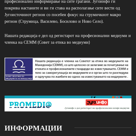
професионално информирање на сите граѓани. Југоинфо ги
покрива настаните и ви ги става на располагање сите вести од
Југоисточниот регион со посебен фокус на струмичкиот макро
регион (Струмица, Василево, Босилово и Ново Село).
Нашата редакција е дел од регистарот на професионални медиуми и
членка на СЕММ (Совет за етика во медиуми)
ИНФОРМАЦИИ