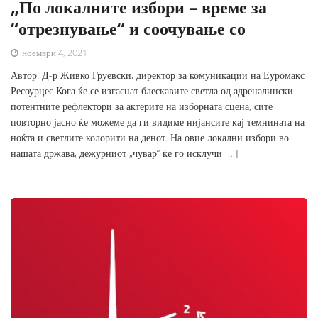
„По локалните избори – време за
“отрезнување“ и соочување со
ноември 4, 2021
Автор: Д-р Живко Груевски, директор за комуникации на Еуромакс
Ресоурцес Кога ќе се изгаснат блескавите светла од адреналински
потентните рефлектори за актерите на изборната сцена, сите
повторно јасно ќе можеме да ги видиме нијансите кај темнината на
ноќта и светлите колорити на денот. На овие локални избори во
нашата држава, дежурниот „чувар“ ќе го исклучи […]