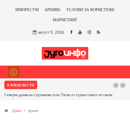
ИМПРЕСУМ
АРХИВА
УСЛОВИ ЗА КОРИСТЕЊЕ
МАРКЕТИНГ
август 9, 2026
ФЛЕШ ВЕСТИ
го турнал синот по скали
ТРАМП НАРЕДИ ВОЈСКАТА ДА КОРИСТИ МЕТАЛИ
САД ИЛИ ОД ПАРТНЕРСКИ ЗЕМЈИ Ќе профитираме л
Дома
време
бакарот од Иловица и со антимонот?