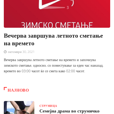
Вечерва завршува летното сметање
на времето
октомври 30, 2021
Вечерва завршува летното сметање на времето и започнува
зимското сметање, односно, со поместување за еден час наназад,
времето во 03:00 часот ќе се смета како 02:00 часот.
НАЈНОВО
СТРУМИЦА
Семејна драма во струмичко