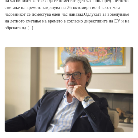
на часовникот ќе треба да се поместат еден час понапред. Летното
сметање на времето завршува на 26 октомври во 3 часот кога
часовникот се поместува еден час наназад.Одлуката за воведување
на летното сметање на времето е согласно директивите на ЕУ и на
обрската од […]