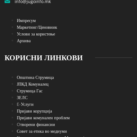
info@jugoinfo.mk
Импресум
Маркетинг/Ценовник
Услови за користење
Архива
КОРИСНИ ЛИНКОВИ
Општина Струмица
ЈПКД Комуналец
Струмица Гас
ЗЕЛС
E-Услуги
Пријави корупција
Пријави комунален проблем
Oтворени финансии
Совет за етика во медиуми