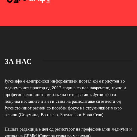
ЗА НАС
Југоинфо е електронски информативен портал кој е присутен во
медиумскиот простор од 2012 година со цел навремено, точно и
професионално информирање на сите граѓани. Југоинфо ги
покрива настаните и ви ги става на располагање сите вести од
Југоисточниот регион со посебен фокус на струмичкиот макро
регион (Струмица, Василево, Босилово и Ново Село).
Нашата редакција е дел од регистарот на професионални медиуми и
членка на СЕММ (Совет за етика во медиуми)