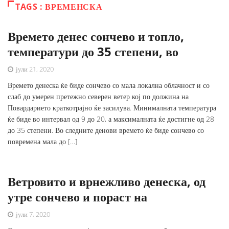
TAGS : ВРЕМЕНСКА
Времето денес сончево и топло,
температури до 35 степени, во
јули 21, 2020
Времето денеска ќе биде сончево со мала локална облачност и со
слаб до умерен претежно северен ветер кој по должина на
Повардарието краткотрајно ќе засилува. Минималната температура
ќе биде во интервал од 9 до 20, а максималната ќе достигне од 28
до 35 степени. Во следните денови времето ќе биде сончево со
повремена мала до […]
Ветровито и врнежливо денеска, од
утре сончево и пораст на
јули 7, 2020