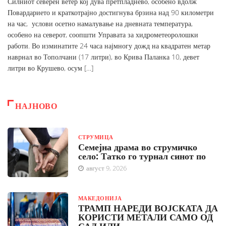
Силниот северен ветер кој дува претпладнево, особено вдолж
Повардарието и краткотрајно достигнува брзина над 90 километри
на час, услови осетно намалување на дневната температура,
особено на северот, соопшти Управата за хидрометеоролошки
работи. Во изминатите 24 часа најмногу дожд на квадратен метар
наврнал во Тополчани (17 литри), во Крива Паланка 10, девет
литри во Крушево, осум […]
НАЈНОВО
СТРУМИЦА
Семејна драма во струмичко
село: Татко го турнал синот по
август 9, 2026
МАКЕДОНИЈА
ТРАМП НАРЕДИ ВОЈСКАТА ДА
КОРИСТИ МЕТАЛИ САМО ОД