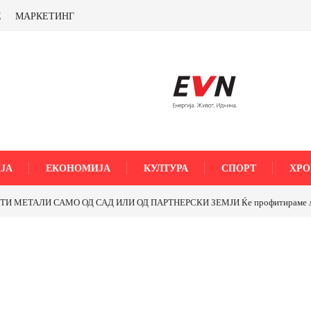
Е
МАРКЕТИНГ
ЈА
ЕКОНОМИЈА
КУЛТУРА
СПОРТ
ХРО
МЕТАЛИ САМО ОД САД ИЛИ ОД ПАРТНЕРСКИ ЗЕМЈИ Ќе профитираме ли со 