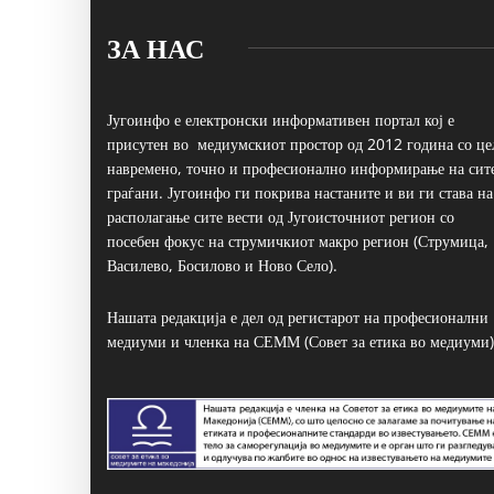
ЗА НАС
Југоинфо е електронски информативен портал кој е
присутен во медиумскиот простор од 2012 година со це
навремено, точно и професионално информирање на сит
граѓани. Југоинфо ги покрива настаните и ви ги става на
располагање сите вести од Југоисточниот регион со
посебен фокус на струмичкиот макро регион (Струмица,
Василево, Босилово и Ново Село).
Нашата редакција е дел од регистарот на професионални
медиуми и членка на СЕММ (Совет за етика во медиуми)