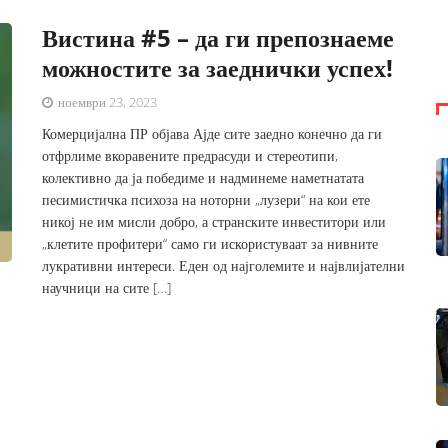
Вистина #5 – да ги препознаеме
можностите за заеднички успех!
ноември 23, 2023
Комерцијална ПР објава Ајде сите заедно конечно да ги
отфрлиме вкоравените предрасуди и стереотипи,
колективно да ја победиме и надминеме наметнатата
песимистичка психоза на ноторни „лузери“ на кои ете
никој не им мисли добро, а странските инвеститори или
„клетите профитери“ само ги искористуваат за нивните
лукративни интереси. Еден од најголемите и највлијателни
научници на сите […]