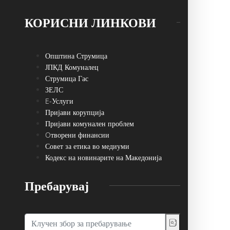
КОРИСНИ ЛИНКОВИ
Општина Струмица
ЈПКД Комуналец
Струмица Гас
ЗЕЛС
E-Услуги
Пријави корупција
Пријави комунален проблем
Oтворени финансии
Совет за етика во медиуми
Кодекс на новинарите на Македонија
Пребарувај