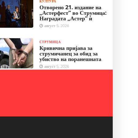
КУЛТУРА
Отворено 21. издание на
„Астерфест“ во Струмица:
Наградата „Астер“ ѝ
август 5, 2026
СТРУМИЦА
Кривична пријава за
струмичанец за обид за
убиство на поранешната
август 5, 2026