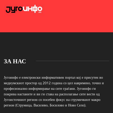
ЗА НАС
Југоинфо е електронски информативен портал кој е присутен во
медиумскиот простор од 2012 година со цел навремено, точно и
професионално информирање на сите граѓани. Југоинфо ги
покрива настаните и ви ги става на располагање сите вести од
Југоисточниот регион со посебен фокус на струмичкиот макро
регион (Струмица, Василево, Босилово и Ново Село).