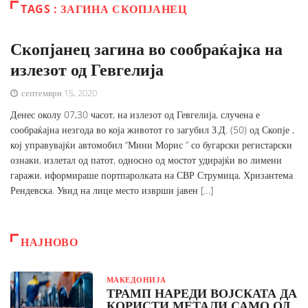
TAGS : ЗАГИНА СКОПЈАНЕЦ
Скопјанец загина во сообраќајка на
излезот од Гевгелија
септември 15, 2020
Денес околу 07,30 часот, на излезот од Гевгелија, случена е
сообраќајна незгода во која животот го загубил З.Д. (50) од Скопје ,
кој управувајќи автомобил “Мини Морис ” со бугарски регистарски
ознаки, излетал од патот, односно од мостот удирајќи во лимени
гаражи, иформираше портпаролката на СВР Струмица, Хризантема
Рендевска. Увид на лице место изврши јавен […]
НАЈНОВО
МАКЕДОНИЈА
ТРАМП НАРЕДИ ВОЈСКАТА ДА
КОРИСТИ МЕТАЛИ САМО ОД