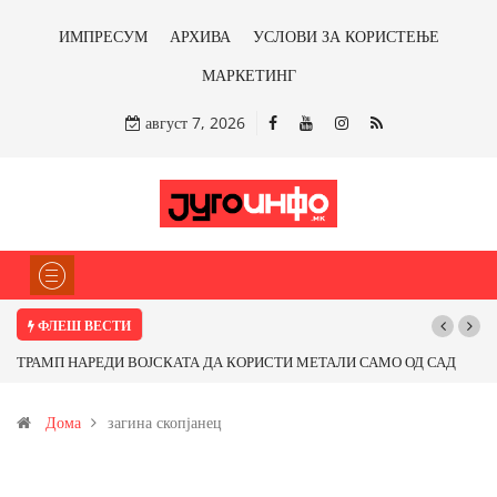
ИМПРЕСУМ
АРХИВА
УСЛОВИ ЗА КОРИСТЕЊЕ
МАРКЕТИНГ
август 7, 2026
ФЛЕШ ВЕСТИ
ТРАМП НАРЕДИ ВОЈСКАТА ДА КОРИСТИ МЕТАЛИ САМО ОД САД
ИЛИ ОД ПАРТНЕРСКИ ЗЕМЈИ Ќе профитираме ли со бакарот од
Дома
загина скопјанец
Иловица и со антимонот?