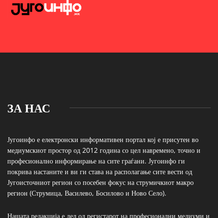
ЗА НАС
Југоинфо е електронски информативен портал кој е присутен во
медиумскиот простор од 2012 година со цел навремено, точно и
професионално информирање на сите граѓани. Југоинфо ги
покрива настаните и ви ги става на располагање сите вести од
Југоисточниот регион со посебен фокус на струмичкиот макро
регион (Струмица, Василево, Босилово и Ново Село).
Нашата редакција е дел од регистарот на професионални медиуми и