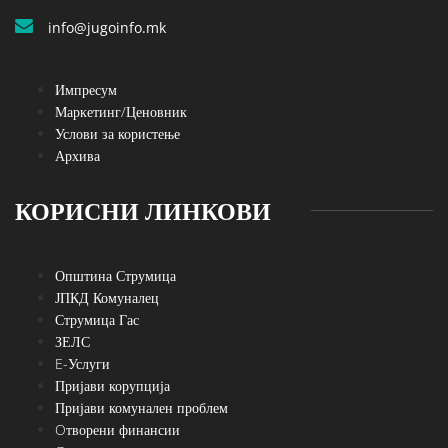
info@jugoinfo.mk
Импресум
Маркетинг/Ценовник
Услови за користење
Архива
КОРИСНИ ЛИНКОВИ
Општина Струмица
ЈПКД Комуналец
Струмица Гас
ЗЕЛС
E-Услуги
Пријави корупција
Пријави комунален проблем
Oтворени финансии