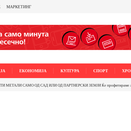
Е
МАРКЕТИНГ
ЈА
ЕКОНОМИЈА
КУЛТУРА
СПОРТ
ХРО
МЕТАЛИ САМО ОД САД ИЛИ ОД ПАРТНЕРСКИ ЗЕМЈИ Ќе профитираме ли со 