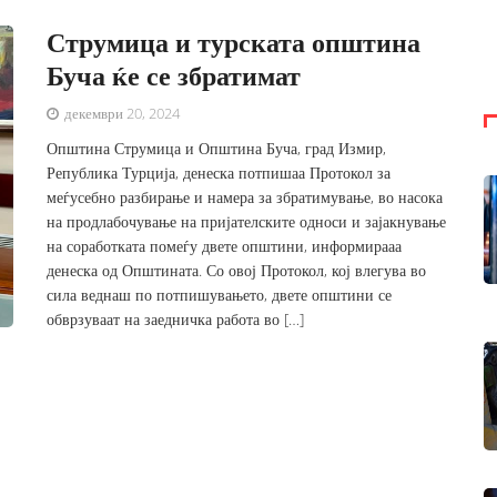
Струмица и турската општина
Буча ќе се збратимат
декември 20, 2024
Општина Струмица и Општина Буча, град Измир,
Република Турција, денеска потпишаа Протокол за
меѓусебно разбирање и намера за збратимување, во насока
на продлабочување на пријателските односи и зајакнување
на соработката помеѓу двете општини, информирааа
денеска од Општината. Со овој Протокол, кој влегува во
сила веднаш по потпишувањето, двете општини се
обврзуваат на заедничка работа во […]