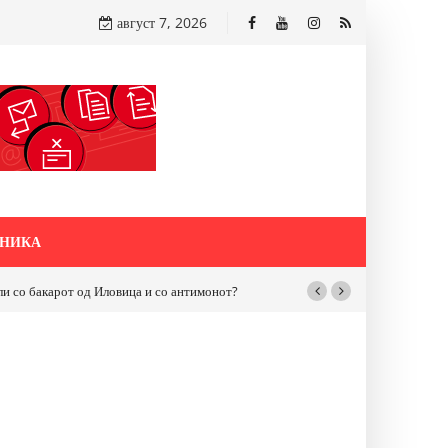
август 7, 2026
НИКА
бакарот од Иловица и со антимонот?