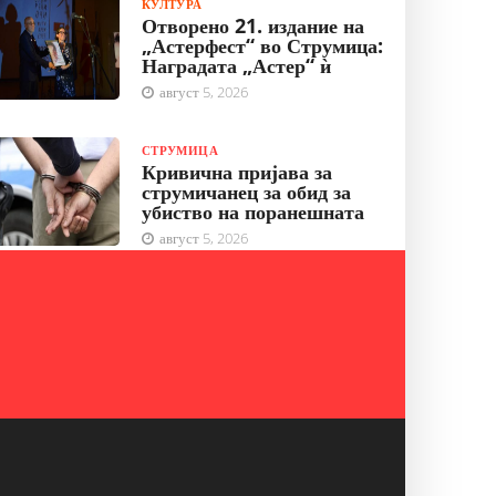
КУЛТУРА
Отворено 21. издание на
„Астерфест“ во Струмица:
Наградата „Астер“ ѝ
август 5, 2026
СТРУМИЦА
Кривична пријава за
струмичанец за обид за
убиство на поранешната
август 5, 2026