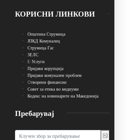
КОРИСНИ ЛИНКОВИ
Општина Струмица
ЈПКД Комуналец
Струмица Гас
ЗЕЛС
E-Услуги
Пријави корупција
Пријави комунален проблем
Oтворени финансии
Совет за етика во медиуми
Кодекс на новинарите на Македонија
Пребарувај