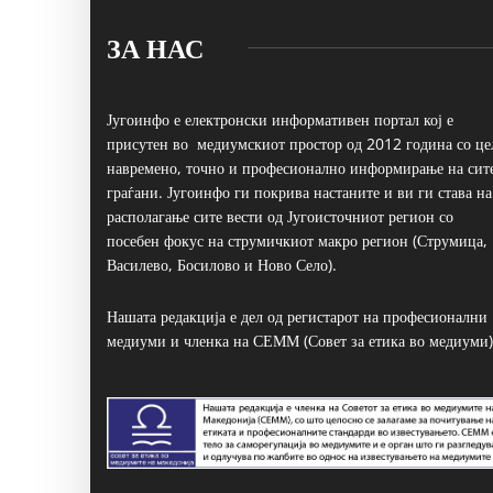
ЗА НАС
Југоинфо е електронски информативен портал кој е
присутен во медиумскиот простор од 2012 година со це
навремено, точно и професионално информирање на сит
граѓани. Југоинфо ги покрива настаните и ви ги става на
располагање сите вести од Југоисточниот регион со
посебен фокус на струмичкиот макро регион (Струмица,
Василево, Босилово и Ново Село).
Нашата редакција е дел од регистарот на професионални
медиуми и членка на СЕММ (Совет за етика во медиуми)