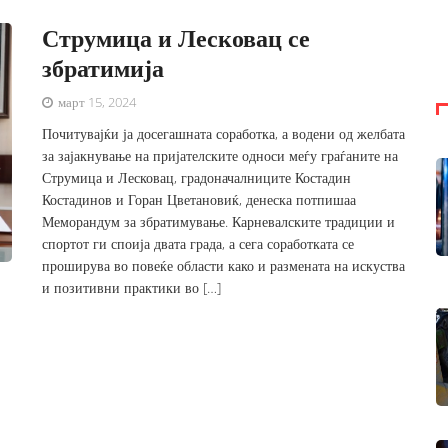
Струмица и Лесковац се
збратимија
март 15, 2024
Почитувајќи ја досегашната соработка, а водени од желбата
за зајакнување на пријателските односи меѓу граѓаните на
Струмица и Лесковац, градоначалниците Костадин
Костадинов и Горан Цветановиќ, денеска потпишаа
Меморандум за збратимување. Карневалските традиции и
спортот ги споија двата града, а сега соработката се
проширува во повеќе области како и размената на искуства
и позитивни практики во […]