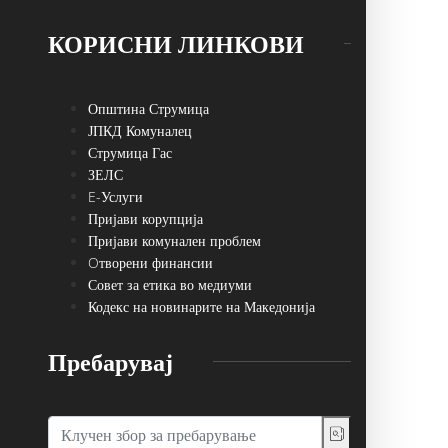
КОРИСНИ ЛИНКОВИ
Општина Струмица
ЈПКД Комуналец
Струмица Гас
ЗЕЛС
E-Услуги
Пријави корупција
Пријави комунален проблем
Oтворени финансии
Совет за етика во медиуми
Кодекс на новинарите на Македонија
Пребарувај