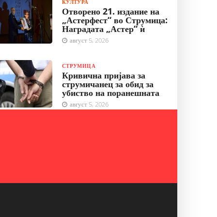
КУЛТУРА
Отворено 21. издание на
„Астерфест“ во Струмица:
Наградата „Астер“ ѝ
август 5, 2026
СТРУМИЦА
Кривична пријава за
струмичанец за обид за
убиство на поранешната
август 5, 2026