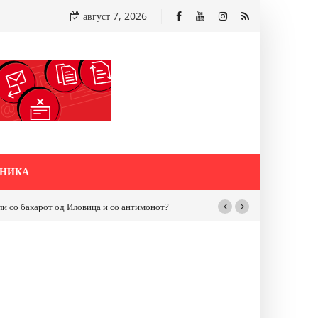
август 7, 2026
НИКА
бакарот од Иловица и со антимонот?