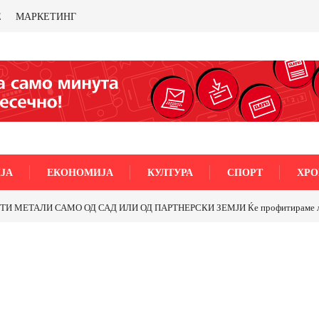
Е
МАРКЕТИНГ
ЈА
ЕКОНОМИЈА
КУЛТУРА
СПОРТ
ХРО
МЕТАЛИ САМО ОД САД ИЛИ ОД ПАРТНЕРСКИ ЗЕМЈИ Ќе профитираме ли со 