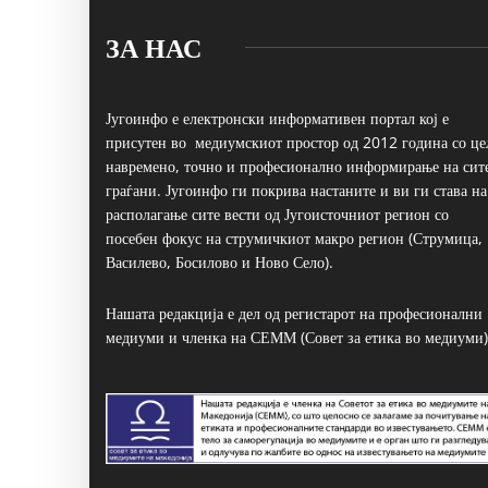
ЗА НАС
Југоинфо е електронски информативен портал кој е
присутен во медиумскиот простор од 2012 година со це
навремено, точно и професионално информирање на сит
граѓани. Југоинфо ги покрива настаните и ви ги става на
располагање сите вести од Југоисточниот регион со
посебен фокус на струмичкиот макро регион (Струмица,
Василево, Босилово и Ново Село).
Нашата редакција е дел од регистарот на професионални
медиуми и членка на СЕММ (Совет за етика во медиуми)