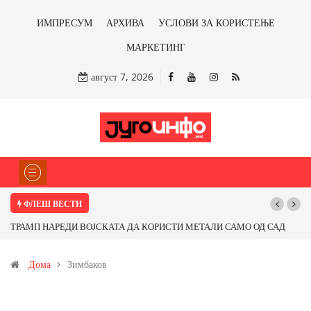
ИМПРЕСУМ
АРХИВА
УСЛОВИ ЗА КОРИСТЕЊЕ
МАРКЕТИНГ
август 7, 2026
ФЛЕШ ВЕСТИ
ВОЈСКАТА ДА КОРИСТИ МЕТАЛИ САМО ОД САД
Почнува реконструкциј
КИ ЗЕМЈИ Ќе профитираме ли со бакарот од
Дома
Зимбаков
имонот?