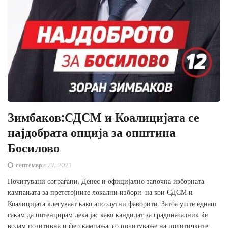
Зимбаков:СДСМ и Коалицијата се
најдобрата опција за општина
Босилово
септември 27, 2021
Почитувани сограѓани, Денес и официјално започна изборната
кампањата за претстојните локални избори, на кои СДСМ и
Коалицијата влегуваат како апсолутни фаворити. Затоа уште еднаш
сакам да потенцирам дека јас како кандидат за градоначалник ќе
водам позитивна и фер кампања, со почитување на политичките