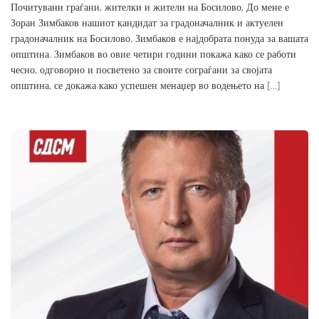
Почитувани граѓани, жителки и жители на Босилово, До мене е
Зоран Зимбаков нашиот кандидат за градоначалник и актуелен
градоначалник на Босилово. Зимбаков е најдобрата понуда за вашата
општина. Зимбаков во овие четири години покажа како се работи
чесно, одговорно и посветено за своите сограѓани за својата
општина, се докажа како успешен менаџер во водењето на […]