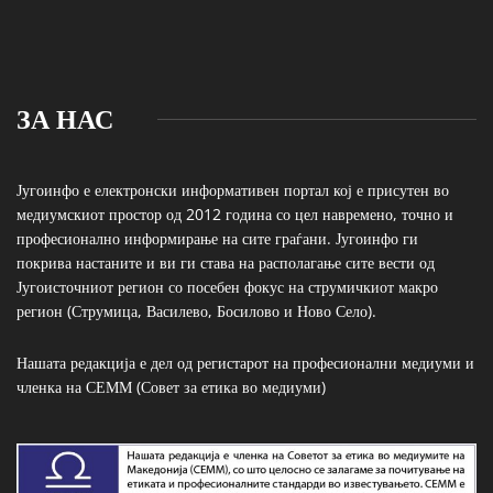
ЗА НАС
Југоинфо е електронски информативен портал кој е присутен во
медиумскиот простор од 2012 година со цел навремено, точно и
професионално информирање на сите граѓани. Југоинфо ги
покрива настаните и ви ги става на располагање сите вести од
Југоисточниот регион со посебен фокус на струмичкиот макро
регион (Струмица, Василево, Босилово и Ново Село).
Нашата редакција е дел од регистарот на професионални медиуми и
членка на СЕММ (Совет за етика во медиуми)