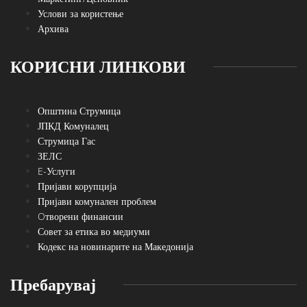
Услови за користење
Архива
КОРИСНИ ЛИНКОВИ
Општина Струмица
ЈПКД Комуналец
Струмица Гас
ЗЕЛС
E-Услуги
Пријави корупција
Пријави комунален проблем
Oтворени финансии
Совет за етика во медиуми
Кодекс на новинарите на Македонија
Пребарувај