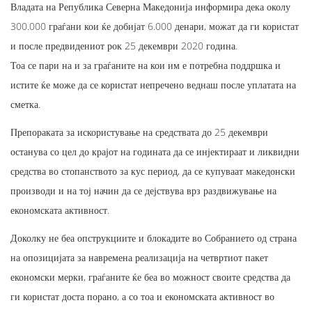
Владата на Република Северна Македонија информира дека околу
300.000 граѓани кои ќе добијат 6.000 денари, можат да ги користат
и после предвидениот рок 25 декември 2020 година.
Тоа се пари на и за граѓаните на кои им е потребна поддршка и
истите ќе може да се користат непречено веднаш после уплатата на
сметка.
Препораката за искористување на средствата до 25 декември
останува со цел до крајот на годината да се инјектираат и ликвидни
средства во стопанството за кус период, да се купуваат македонски
производи и на тој начин да се дејствува врз раздвижување на
економската активност.
Доколку не беа опструкциите и блокадите во Собранието од страна
на опозицијата за навремена реализација на четвртиот пакет
економски мерки, граѓаните ќе беа во можност своите средства да
ги користат доста порано, а со тоа и економската активност во