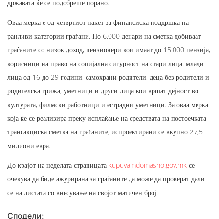
државата ќе се подобреше порано.
Оваа мерка е од четвртиот пакет за финансиска поддршка на
ранливи категории граѓани. По 6.000 денари на сметка добиваат
граѓаните со низок доход, пензионери кои имаат до 15.000 пензија,
корисници на право на социјална сигурност на стари лица, млади
лица од 16 до 29 години, самохрани родители, деца без родители и
родителска грижа, уметници и други лица кои вршат дејност во
културата, филмски работници и естрадни уметници. За оваа мерка
која ќе се реализира преку исплаќање на средствата на постоечката
трансакциска сметка на граѓаните, испроектирани се вкупно 27,5
милиони евра.
До крајот на неделата страницата
kupuvamdomasno.gov.mk
се
очекува да биде ажурирана за граѓаните да може да проверат дали
се на листата со внесување на својот матичен број.
Сподели: