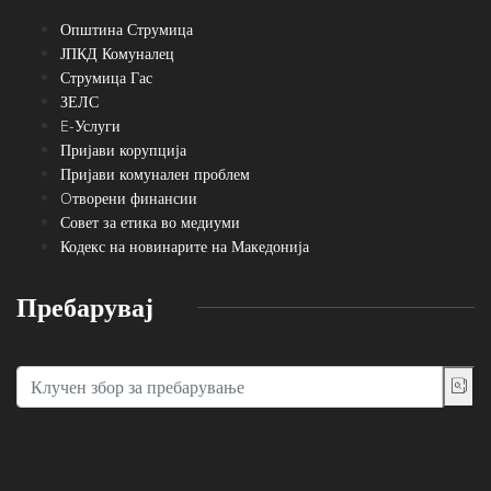
Општина Струмица
ЈПКД Комуналец
Струмица Гас
ЗЕЛС
E-Услуги
Пријави корупција
Пријави комунален проблем
Oтворени финансии
Совет за етика во медиуми
Кодекс на новинарите на Македонија
Пребарувај