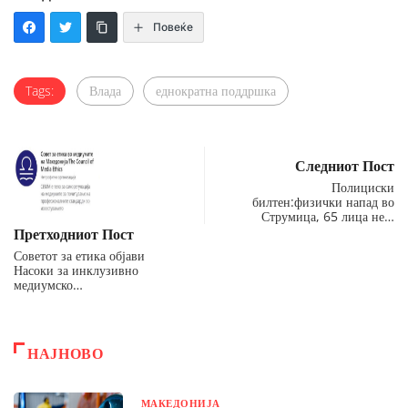
Повеќе
Tags:
Влада
еднократна поддршка
Следниот Пост
Полициски
билтен:физички напад во
Струмица, 65 лица не…
Претходниот Пост
Советот за етика објави
Насоки за инклузивно
медиумско…
НАЈНОВО
МАКЕДОНИЈА