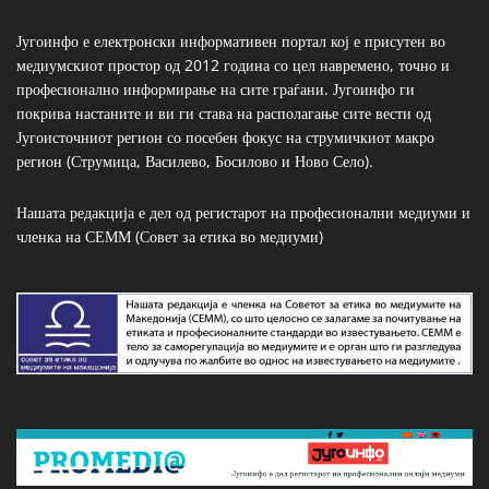
Југоинфо е електронски информативен портал кој е присутен во
медиумскиот простор од 2012 година со цел навремено, точно и
професионално информирање на сите граѓани. Југоинфо ги
покрива настаните и ви ги става на располагање сите вести од
Југоисточниот регион со посебен фокус на струмичкиот макро
регион (Струмица, Василево, Босилово и Ново Село).
Нашата редакција е дел од регистарот на професионални медиуми и
членка на СЕММ (Совет за етика во медиуми)