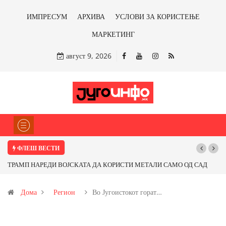
ИМПРЕСУМ
АРХИВА
УСЛОВИ ЗА КОРИСТЕЊЕ
МАРКЕТИНГ
август 9, 2026
ФЛЕШ ВЕСТИ
АЛИ САМО ОД САД
Почнува реконструкцијата на улицата „5-ти Ноември“
 со бакарот од
Дома
Регион
Во Југоистокот горат…