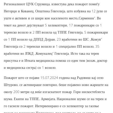
Регионалниот ЦУК Струмица, известува дека пожарот помеѓу
Негорци и Кованец, Општина Гевгелија, што избувна на 12 јули се
уште е активен и се шири кон населеното место„Серменин“. Во
текот на денот дејствуваат 5 хеликоптери, 17 пожарникари со 1
теренско возило и 2 ПП возила од ТППЕ Гевгелија, 5 пожарникари
со 1 ПП возило од ДППД Дојран, 23 вработени во ШС „Кожув“
Гевгелија со 2 теренски возило и 1 специјално ПП возило, 35
вработени во ЈПКД „Комуналец“ Гевгелија. Исто така на терен
присутна е и Итната медицинска помош со еден тим (возач, доктор
и медицинска сестра) со 1 возило.
Пожарот што се појави 15.07.2024 година над Радовиш кај село
Штурово, се активираше повторно, беше појавено ново жариште на
околу 200 метри од веќе изгаснатиот пожар. Гори нискостеблеста
шума. Екипи на ТППЕ, Армијата, Национални шуми се на терен и
го гаснеле пожарот. Интервенирано е со хеликоптер за гасење
пожар на планината Плачковица. под контрола, но се уште не е