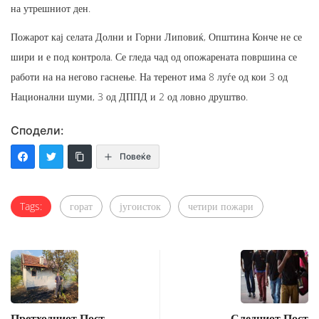
на утрешниот ден.
Пожарот кај селата Долни и Горни Липовиќ, Општина Конче не се
шири и е под контрола. Се гледа чад од опожарената површина се
работи на на негово гаснење. На теренот има 8 луѓе од кои 3 од
Национални шуми, 3 од ДППД и 2 од ловно друштво.
Сподели:
Повеќе
Tags:
горат
југоисток
четири пожари
Претходниот Пост
Следниот Пост