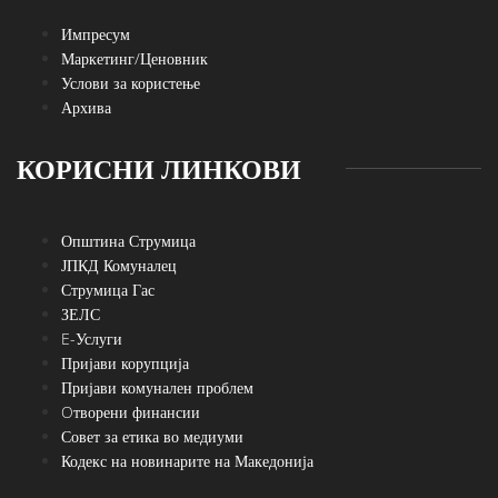
Импресум
Маркетинг/Ценовник
Услови за користење
Архива
КОРИСНИ ЛИНКОВИ
Општина Струмица
ЈПКД Комуналец
Струмица Гас
ЗЕЛС
E-Услуги
Пријави корупција
Пријави комунален проблем
Oтворени финансии
Совет за етика во медиуми
Кодекс на новинарите на Македонија