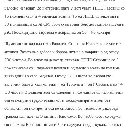
целосно изгаснат. Во интервенцијата учествуваат ТППЕ Радовиш со
15 пожарникари и 4 теренски возила, 15 од ЈПНШ Плачковица и
30 припадници од АРСМ. Гори сува трева, бор, деградирана шума и
даб. Неофицијално зафатена е површина од 50 – 90 хектари.
Шумскиот пожар над село Бадилен, Општина Ново село се уште е
активен. Зафатена е дабова и борова шума на површина од околу
700 хектари. Во текот на денот дејствувале ТППЕ Струмица со 3
пожарникари со 1 теренски возила и од месно население кои има
викендици во село Бадилен. Околу 12.30 часот во гаснењето
вклучени биле 2 хеликоптери 1 од Турцуја и 1 од Р.Србија, а во 14
.30 часот и 2 хеликоптери од Словенија . Со едниот од хеликоптери
беа евакоирани градоначалникот и пожарникарите и кои беа
обиколени од пожарот и беа во опасност. Со гаснењето раководи
градоначалникот на Општина Ново Село. Во 19.00 часот се одржа
состанок на Кризниот штап и ќе се олучува за дејствување во текот