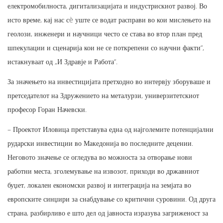
електромобилноста, дигитализацијата и индустрискиот развој. Во
исто време, кај нас сè уште се водат расправи во кои мислењето на
геолози, инженери и научници често се става во втор план пред
шпекулации и сценарија кои не се поткрепени со научни факти“,
истакнуваат од „И Здравје и Работа“.
За значењето на инвестицијата претходно во интервју зборуваше и
претседателот на Здружението на металурзи, универзитетскиот
професор Горан Начевски.
– Проектот Иловица претставува една од најголемите потенцијални
рударски инвестиции во Македонија во последните децении.
Неговото значење се огледува во можноста за отворање нови
работни места, зголемување на извозот, приходи во државниот
буџет, локален економски развој и интеграција на земјата во
европските синџири за снабдување со критични суровини. Од друга
страна, разбирливо е што дел од јавноста изразува загриженост за