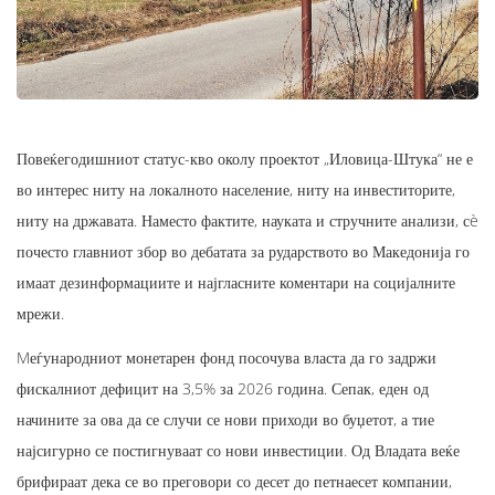
Повеќегодишниот статус-кво околу проектот „Иловица-Штука“ не е
во интерес ниту на локалното население, ниту на инвеститорите,
ниту на државата. Наместо фактите, науката и стручните анализи, сè
почесто главниот збор во дебатата за рударството во Македонија го
имаат дезинформациите и најгласните коментари на социјалните
мрежи.
Mеѓународниот монетарен фонд посочува власта да го задржи
фискалниот дефицит на 3,5% за 2026 година. Сепак, еден од
начините за ова да се случи се нови приходи во буџетот, а тие
најсигурно се постигнуваат со нови инвестиции. Од Владата веќе
брифираат дека се во преговори со десет до петнаесет компании,