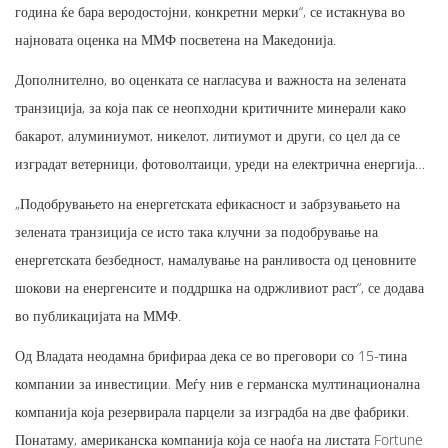
година ќе бара веродостојни, конкретни мерки“, се истакнува во
најновата оценка на ММФ посветена на Македонија.
Дополнително, во оценката се нагласува и важноста на зелената
транзиција, за која пак се неопходни критичните минерали како
бакарот, алуминиумот, никелот, литиумот и други, со цел да се
изградат ветерници, фотоволтаици, уреди на електрична енергија…
„Подобрувањето на енергетската ефикасност и забрзувањето на
зелената транзиција се исто така клучни за подобрување на
енергетската безбедност, намалување на ранливоста од ценовните
шокови на енергенсите и поддршка на одржливиот раст“, се додава
во публикацијата на ММФ.
Од Владата неодамна брифираа дека се во преговори со 15-тина
компании за инвестиции. Меѓу нив е германска мултинационална
компанија која резервирала парцели за изградба на две фабрики.
Понатаму, американска компанија која се наоѓа на листата Fortune