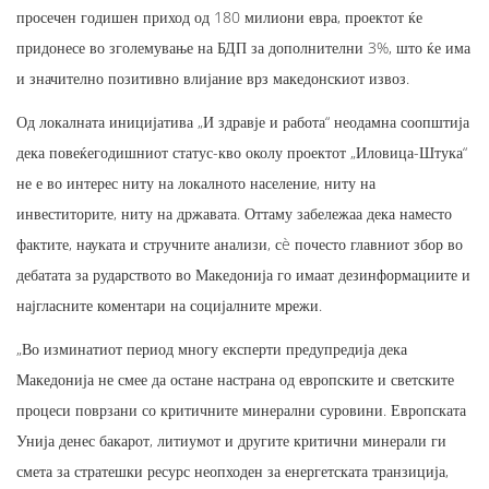
просечен годишен приход од 180 милиони евра, проектот ќе
придонесе во зголемување на БДП за дополнителни 3%, што ќе има
и значително позитивно влијание врз македонскиот извоз.
Од локалната иницијатива „И здравје и работа“ неодамна соопштија
дека повеќегодишниот статус-кво околу проектот „Иловица-Штука“
не е во интерес ниту на локалното население, ниту на
инвеститорите, ниту на државата. Оттаму забележаа дека наместо
фактите, науката и стручните анализи, сè почесто главниот збор во
дебатата за рударството во Македонија го имаат дезинформациите и
најгласните коментари на социјалните мрежи.
„Во изминатиот период многу експерти предупредија дека
Македонија не смее да остане настрана од европските и светските
процеси поврзани со критичните минерални суровини. Европската
Унија денес бакарот, литиумот и другите критични минерали ги
смета за стратешки ресурс неопходен за енергетската транзиција,