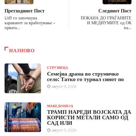
Претходниот Пост
Следниот Пост
Lidl го започнува
ПОКАНА ДО ГРАЃАНИТЕ
караванот за вработување –
И МЕДИУМИТЕ од ОК
првата…
на…
НАЈНОВО
СТРУМИЦА
Семејна драма во струмичко
село: Татко го турнал синот по
август 9, 2026
МАКЕДОНИЈА
ТРАМП НАРЕДИ ВОЈСКАТА ДА
КОРИСТИ МЕТАЛИ САМО ОД
САД ИЛИ
август 5, 2026