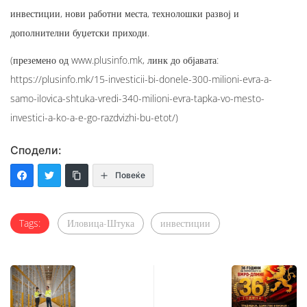
инвестиции, нови работни места, технолошки развој и
дополнителни буџетски приходи.
(преземено од www.plusinfo.mk, линк до објавата:
https://plusinfo.mk/15-investicii-bi-donele-300-milioni-evra-a-
samo-ilovica-shtuka-vredi-340-milioni-evra-tapka-vo-mesto-
investici-a-ko-a-e-go-razdvizhi-bu-etot/)
Сподели:
Повеќе
Tags:
Иловица-Штука
инвестиции