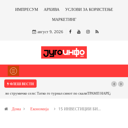
ИМПРЕСУМ
АРХИВА
УСЛОВИ ЗА КОРИСТЕЊЕ
МАРКЕТИНГ
август 9, 2026
ФЛЕШ ВЕСТИ
ТРАМП НАРЕДИ ВОЈСКАТА ДА КОРИСТИ МЕТАЛИ САМО ОД САД
ИЛИ ОД ПАРТНЕРСКИ ЗЕМЈИ Ќе профитираме ли со бакарот од
Дома
Економија
15 ИНВЕСТИЦИИ БИ…
Иловица и со антимонот?