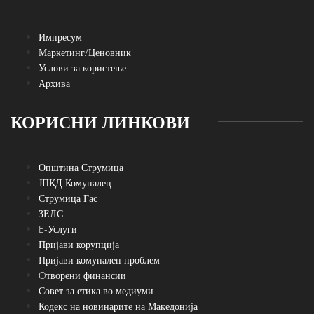
Импресум
Маркетинг/Ценовник
Услови за користење
Архива
КОРИСНИ ЛИНКОВИ
Општина Струмица
ЈПКД Комуналец
Струмица Гас
ЗЕЛС
E-Услуги
Пријави корупција
Пријави комунален проблем
Oтворени финансии
Совет за етика во медиуми
Кодекс на новинарите на Македонија