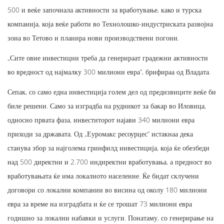
500 и веќе започнала активности за вработување, како и турска
компанија, која веќе работи во Технолошко-индустриската развојна
зона во Тетово и планира нови производствени погони.
„Сите овие инвестиции треба да генерираат градежни активности
во вредност од најмалку 300 милиони евра“, брифираа од Владата.
Сепак, со само една инвестиција голем дел од предизвиците веќе би
биле решени. Само за изградба на рудникот за бакар во Иловица,
односно првата фаза, инвеститорот најави 340 милиони евра
приходи за државата. Од „Еуромакс ресоурцес“ истакнаа дека
станува збор за најголема гринфилд инвестиција, која ќе обезбеди
над 500 директни и 2.700 индиректни вработувања, а предност во
вработувањата ќе има локалното население. Ќе бидат склучени
договори со локални компании во висина од околу 180 милиони
евра за време на изградбата и ќе се трошат 73 милиони евра
годишно за локални набавки и услуги. Понатаму, со генерирање на