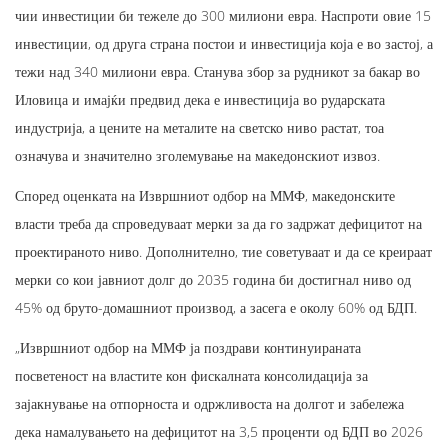
чии инвестиции би тежеле до 300 милиони евра. Наспроти овие 15
инвестиции, од друга страна постои и инвестиција која е во застој, а
тежи над 340 милиони евра. Станува збор за рудникот за бакар во
Иловица и имајќи предвид дека е инвестиција во рударската
индустрија, а цените на металите на светско ниво растат, тоа
означува и значително зголемување на македонскиот извоз.
Според оценката на Извршниот одбор на ММФ, македонските
власти треба да спроведуваат мерки за да го задржат дефицитот на
проектираното ниво. Дополнително, тие советуваат и да се креираат
мерки со кои јавниот долг до 2035 година би достигнал ниво од
45% од бруто-домашниот производ, а засега е околу 60% од БДП.
„Извршниот одбор на ММФ ја поздрави континуираната
посветеност на властите кон фискалната консолидација за
зајакнување на отпорноста и одржливоста на долгот и забележа
дека намалувањето на дефицитот на 3,5 проценти од БДП во 2026