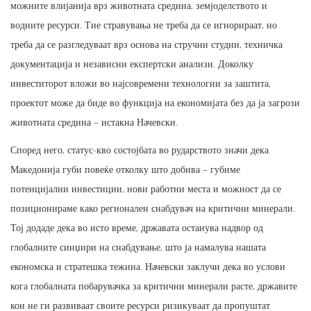
можните влијанија врз животната средина, земјоделството и
водните ресурси. Тие стравувања не треба да се игнорираат, но
треба да се разгледуваат врз основа на стручни студии, техничка
документација и независни експертски анализи. Доколку
инвеститорот вложи во најсовремени технологии за заштита,
проектот може да биде во функција на економијата без да ја загрози
животната средина – истакна Начевски.
Според него, статус-кво состојбата во рударството значи дека
Македонија губи повеќе отколку што добива – губиме
потенцијални инвестиции, нови работни места и можност да се
позиционираме како регионален снабдувач на критични минерали.
Тој додаде дека во исто време, државата останува надвор од
глобалните синџири на снабдување, што ја намалува нашата
економска и стратешка тежина. Начевски заклучи дека во услови
кога глобалната побарувачка за критични минерали расте, државите
кои не ги развиваат своите ресурси ризикуваат да пропуштат