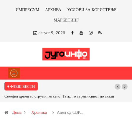
ИМПРЕСУМ
АРХИВА
УСЛОВИ ЗА КОРИСТЕЊЕ
МАРКЕТИНГ
август 9, 2026
ФЛЕШ ВЕСТИ
ко го турнал синот по скали
ТРАМП НАРЕДИ ВОЈСКАТА ДА КОРИСТИ МЕТА
САД ИЛИ ОД ПАРТНЕРСКИ ЗЕМЈИ Ќе профитирам
Дома
Хроника
Апел од СВР…
бакарот од Иловица и со антимонот?