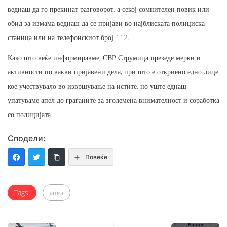
веднаш да го прекинат разговорот, а секој сомнителен повик или
обид за измама веднаш да се пријави во најблиската полициска
станица или на телефонскиот број 112.
Како што веќе информиравме, СВР Струмица презеде мерки и
активности по вакви пријавени дела, при што е откриено едно лице
кое учествувало во извршување на истите, но уште еднаш
упатуваме апел до граѓаните за зголемена внимателност и соработка
со полицијата.
Сподели:
Повеќе
Tags:
апел