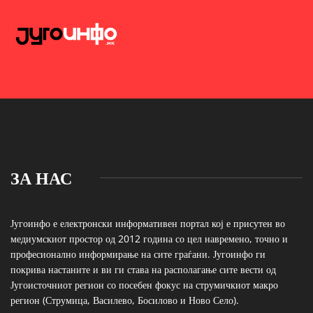
ЗА НАС
Југоинфо е електронски информативен портал кој е присутен во
медиумскиот простор од 2012 година со цел навремено, точно и
професионално информирање на сите граѓани. Југоинфо ги
покрива настаните и ви ги става на располагање сите вести од
Југоисточниот регион со посебен фокус на струмичкиот макро
регион (Струмица, Василево, Босилово и Ново Село).