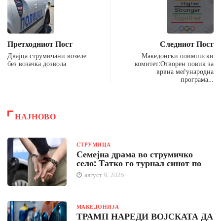
Претходниот Пост
Следниот Пост
Двајца струмичани возеле
Македонски олимписки
без возачка дозвола
комитет:Отворен повик за
врвна меѓународна
програма…
НАЈНОВО
СТРУМИЦА
Семејна драма во струмичко
село: Татко го турнал синот по
август 9, 2026
МАКЕДОНИЈА
ТРАМП НАРЕДИ ВОЈСКАТА ДА