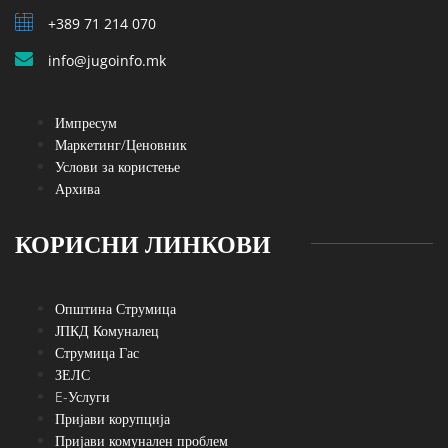
+389 71 214 070
info@jugoinfo.mk
Импресум
Маркетинг/Ценовник
Услови за користење
Архива
КОРИСНИ ЛИНКОВИ
Општина Струмица
ЈПКД Комуналец
Струмица Гас
ЗЕЛС
E-Услуги
Пријави корупција
Пријави комунален проблем