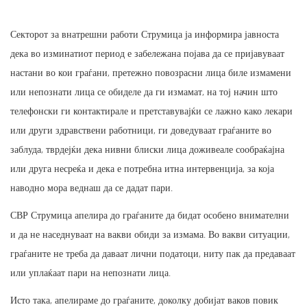
Секторот за внатрешни работи Струмица ја информира јавноста
дека во изминатиот период е забележана појава да се пријавуваат
настани во кои граѓани, претежно повозрасни лица биле измамени
или непознати лица се обиделе да ги измамат, на тој начин што
телефонски ги контактирале и претставувајќи се лажно како лекари
или други здравствени работници, ги доведуваат граѓаните во
заблуда, тврдејќи дека нивни блиски лица доживеале сообраќајна
или друга несреќа и дека е потребна итна интервенција, за која
наводно мора веднаш да се дадат пари.
СВР Струмица апелира до граѓаните да бидат особено внимателни
и да не наседнуваат на вакви обиди за измама. Во вакви ситуации,
граѓаните не треба да даваат лични податоци, ниту пак да предаваат
или уплаќаат пари на непознати лица.
Исто така, апелираме до граѓаните, доколку добијат ваков повик