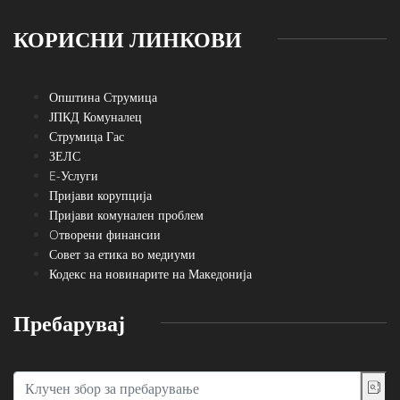
КОРИСНИ ЛИНКОВИ
Општина Струмица
ЈПКД Комуналец
Струмица Гас
ЗЕЛС
E-Услуги
Пријави корупција
Пријави комунален проблем
Oтворени финансии
Совет за етика во медиуми
Кодекс на новинарите на Македонија
Пребарувај