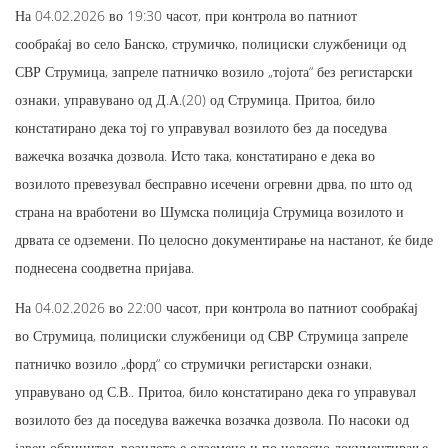
На 04.02.2026 во 19:30 часот, при контрола во патниот
сообраќај во село Банско, струмичко, полициски службеници од
СВР Струмица, запреле патничко возило „тојота“ без регистарски
ознаки, управувано од Д.А.(20) од Струмица. Притоа, било
констатирано дека тој го управувал возилото без да поседува
важечка возачка дозвола. Исто така, констатирано е дека во
возилото превезувал бесправно исечени огревни дрва, по што од
страна на вработени во Шумска полиција Струмица возилото и
дрвата се одземени. По целосно документирање на настанот, ќе биде
поднесена соодветна пријава.
На 04.02.2026 во 22:00 часот, при контрола во патниот сообраќај
во Струмица, полициски службеници од СВР Струмица запреле
патничко возило „форд“ со струмички регистарски ознаки,
управувано од С.В.. Притоа, било констатирано дека го управувал
возилото без да поседува важечка возачка дозвола. По насоки од
јавен обвинител, возилото е одземено и по целосно документирање