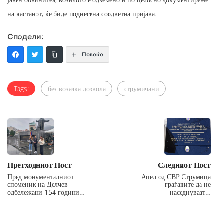
на настанот, ќе биде поднесена соодветна пријава.
Сподели:
Повеќе
Tags:
без возачка дозвола
струмичани
Претходниот Пост
Следниот Пост
Пред монументалниот
Апел од СВР Струмица
споменик на Делчев
граѓаните да не
одбележани 154 години…
наседнуваат…