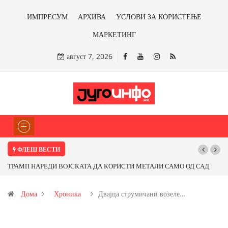
ИМПРЕСУМ
АРХИВА
УСЛОВИ ЗА КОРИСТЕЊЕ
МАРКЕТИНГ
август 7, 2026
ФЛЕШ ВЕСТИ
НАРЕДИ ВОЈСКАТА ДА КОРИСТИ МЕТАЛИ САМО ОД САД
Почнува рекон
ПАРТНЕРСКИ ЗЕМЈИ Ќе профитираме ли со бакарот од
Дома
Хроника
Двајца струмичани возеле…
и со антимонот?