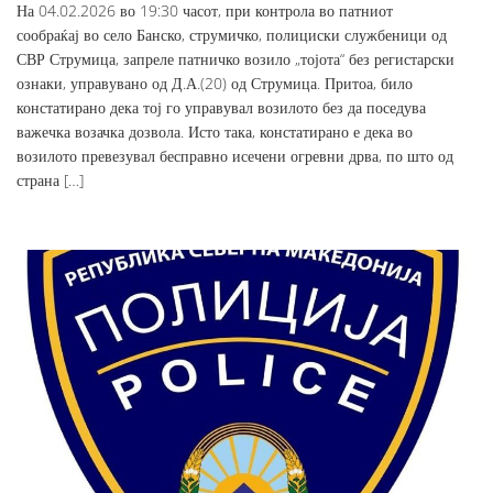
На 04.02.2026 во 19:30 часот, при контрола во патниот
сообраќај во село Банско, струмичко, полициски службеници од
СВР Струмица, запреле патничко возило „тојота“ без регистарски
ознаки, управувано од Д.А.(20) од Струмица. Притоа, било
констатирано дека тој го управувал возилото без да поседува
важечка возачка дозвола. Исто така, констатирано е дека во
возилото превезувал бесправно исечени огревни дрва, по што од
страна […]