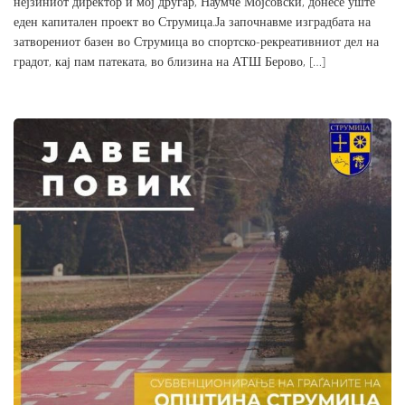
нејзиниот директор и мој другар, Наумче Мојсовски, донесе уште
еден капитален проект во Струмица.Ја започнавме изградбата на
затворениот базен во Струмица во спортско-рекреативниот дел на
градот, кај пам патеката, во близина на АТШ Берово, […]