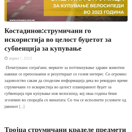
Костадинов:струмичани го
искористија во целост буџетот за
субвенција за купување
април 1, 2023
-Почитувани сограѓани, мерките за поттикнување здрави животни
навики се препознаени и резултираат со голем интерес. Со огромно
задоволство сакам да споделам информација дека во рекордно време
струмичани го искористија во целост планираниот буџет за
субвенција при купување нов велосипед, кој оваа година беше
зголемен во споредба со минатата. Со тоа се исполнети условите од
јавниот […]
Тројца струмичани краделе предмети