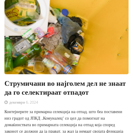
Струмичани во најголем дел не знаат
да го селектираат отпадот
декември 6, 2024
Контејнерите за примарна селекција на отпад, што беа поставени
низ градот од ЈПКД „Комуналец“ со цел да помогнат на
домаќинствата во примарната селекција на отпад која според
законот се должни да ја прават, за жал ја немаат својата функција