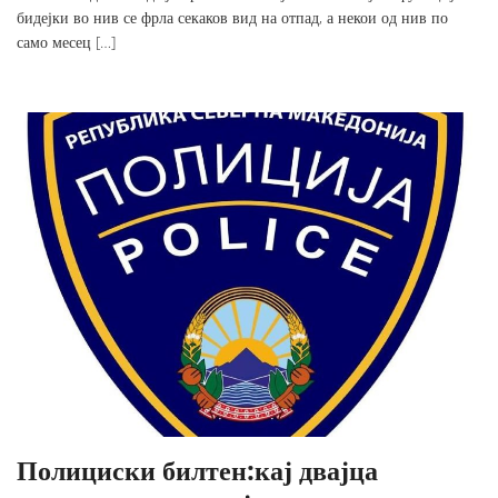
бидејки во нив се фрла секаков вид на отпад, а некои од нив по
само месец […]
Полициски билтен:кај двајца