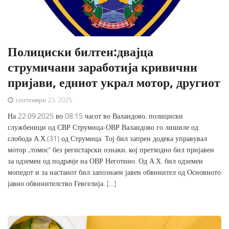
Полициски билтен:двајца
струмичани заработија кривични
пријави, едниот украл мотор, другиот
септември 23, 2025
На 22.09.2025 во 08:15 часот во Валандово, полициски
службеници од СВР Струмица-ОВР Валандово го лишиле од
слобода А.Х.(31) од Струмица. Тој бил запрен додека управувал
мотор „томос“ без регистарски ознаки, кој претходно бил пријавен
за одземен од подрачје на ОВР Неготино. Од А.Х. бил одземен
мопедот и за настанот бил запознаен јавен обвинител од Основното
јавно обвинителство Гевгелија. […]