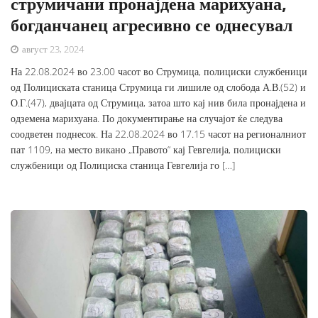
струмичани пронајдена марихуана,
богданчанец агресивно се однесувал
август 23, 2024
На 22.08.2024 во 23.00 часот во Струмица, полициски службеници
од Полициската станица Струмица ги лишиле од слобода А.В.(52) и
О.Г.(47), двајцата од Струмица, затоа што кај нив била пронајдена и
одземена марихуана. По документирање на случајот ќе следува
соодветен поднесок. На 22.08.2024 во 17.15 часот на регионалниот
пат 1109, на место викано „Правото“ кај Гевгелија, полициски
службеници од Полициска станица Гевгелија го […]