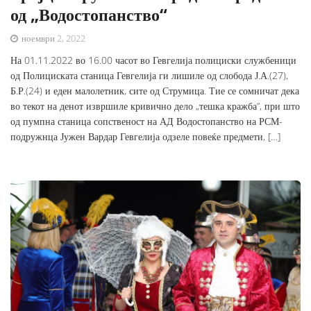
од „Водостопанство“
ноември 2, 2022
На 01.11.2022 во 16.00 часот во Гевгелија полициски службеници
од Полициската станица Гевгелија ги лишиле од слобода Ј.А.(27),
Б.Р.(24) и еден малолетник, сите од Струмица. Тие се сомничат дека
во текот на денот извршиле кривично дело „тешка кражба“, при што
од пумпна станица сопственост на АД Водостопанство на РСМ-
подружнца Јужен Вардар Гевгелија одзеле повеќе предмети, […]