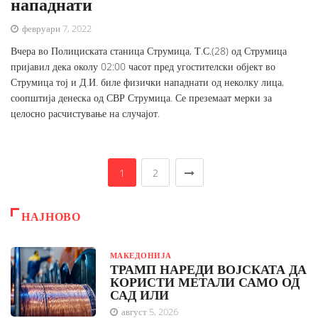
нападнати
февруари 7, 2022
Вчера во Полициската станица Струмица, Т.С.(28) од Струмица
пријавил дека околу 02:00 часот пред угостителски објект во
Струмица тој и Д.И. биле физички нападнати од неколку лица,
соопштија денеска од СВР Струмица. Се преземаат мерки за
целосно расчистување на случајот.
1
2
НАЈНОВО
МАКЕДОНИЈА
ТРАМП НАРЕДИ ВОЈСКАТА ДА
КОРИСТИ МЕТАЛИ САМО ОД
САД ИЛИ
август 5, 2026