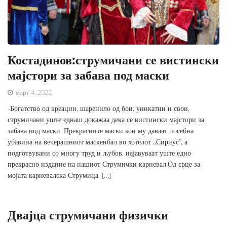
Костадинов:струмичани се вистински
мајстори за забава под маски
март 4, 2022
-Богатство од креации, шаренило од бои, уникатни и свои,
струмичани уште еднаш докажаа дека се вистински мајстори за
забава под маски. Прекрасните маски кои му даваат посебна
убавина на вечерашниот маскенбал во хотелот ,,Сириус”, а
подготвувани со многу труд и љубов, најавуваат уште едно
прекрасно издание на нашиот Струмички карневал.Од срце за
мојата карневалска Струмица, […]
Двајца струмичани физички