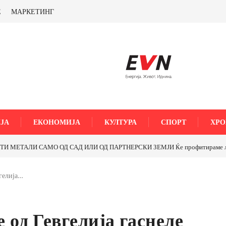
Е
МАРКЕТИНГ
ЈА
ЕКОНОМИЈА
КУЛТУРА
СПОРТ
ХРО
МЕТАЛИ САМО ОД САД ИЛИ ОД ПАРТНЕРСКИ ЗЕМЈИ Ќе профитираме ли со 
гелија…
од Гевгелија гаснеле