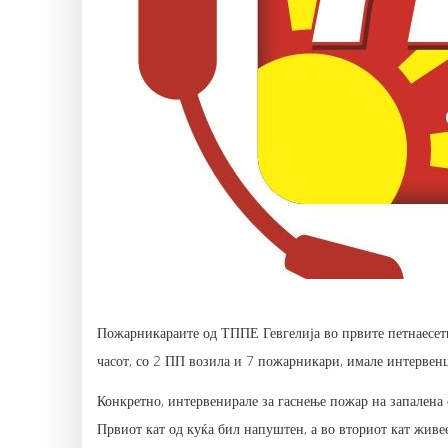
Пожарникараите од ТППЕ Гевгелија во првите петнаесети
часот, со 2 ПП возила и 7 пожарникари, имале интервен
Конкретно, интервенирале за гаснење пожар на запалена 
Првиот кат од куќа бил напуштен, а во вториот кат живее