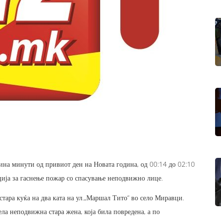
на минути од привиот ден на Новата година, од 00:14 до 02:10
ција за гаснење пожар со спасување неподвижно лице.
стара куќа на два ката на ул.„Маршал Тито“ во село Миравци.
ла неподвижна стара жена, која била повредена, а по