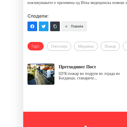
извлекувањето е преземена од Итна медицинска помош 
Сподели:
Повеќе
Tags:
Гевгелија
Миравци
Пожар
Претходниот Пост
ЦУК:пожар во подрум во зграда во
Богданци, станарите…