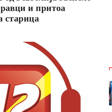
иравци и притоа
а старица