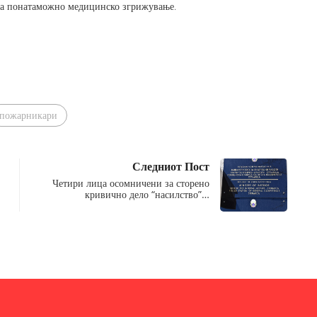
за понатаможно медицинско згрижување.
пожарникари
Следниот Пост
Четири лица осомничени за сторено
кривично дело “насилство”…