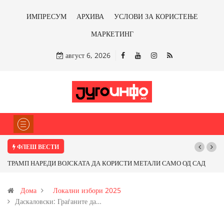
ИМПРЕСУМ
АРХИВА
УСЛОВИ ЗА КОРИСТЕЊЕ
МАРКЕТИНГ
август 6, 2026
ФЛЕШ ВЕСТИ
ТРАМП НАРЕДИ ВОЈСКАТА ДА КОРИСТИ МЕТАЛИ САМО ОД САД
Поч
ИЛИ ОД ПАРТНЕРСКИ ЗЕМЈИ Ќе профитираме ли со бакарот од
Дома
Локални избори 2025
Иловица и со антимонот?
Даскаловски: Граѓаните да…