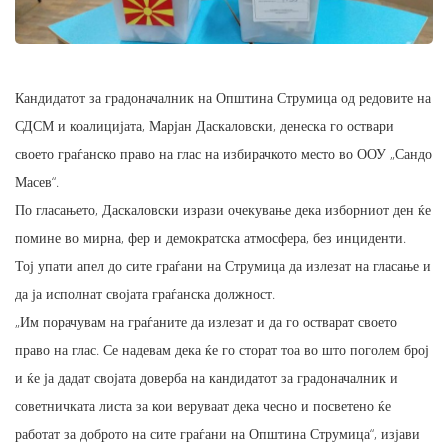
Кандидатот за градоначалник на Општина Струмица од редовите на
СДСМ и коалицијата, Марјан Даскаловски, денеска го оствари
своето граѓанско право на глас на избирачкото место во ООУ „Сандо
Масев“.
По гласањето, Даскаловски изрази очекување дека изборниот ден ќе
помине во мирна, фер и демократска атмосфера, без инциденти.
Тој упати апел до сите граѓани на Струмица да излезат на гласање и
да ја исполнат својата граѓанска должност.
„Им порачувам на граѓаните да излезат и да го остварат своето
право на глас. Се надевам дека ќе го сторат тоа во што поголем број
и ќе ја дадат својата доверба на кандидатот за градоначалник и
советничката листа за кои веруваат дека чесно и посветено ќе
работат за доброто на сите граѓани на Општина Струмица“, изјави