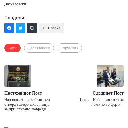
Даскаловски.
Сподели:
Повеќе
Tags:
Даскаловски
Струмица
Претходниот Пост
Следниот Пост
Народниот правобранител
Јанков: Изборниот ден да
отвора телефонска линија
помине во фер и…
за пријавување повреди…