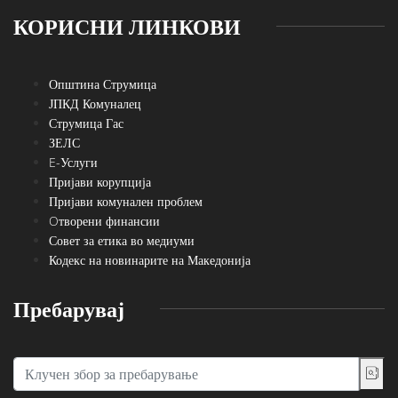
КОРИСНИ ЛИНКОВИ
Општина Струмица
ЈПКД Комуналец
Струмица Гас
ЗЕЛС
E-Услуги
Пријави корупција
Пријави комунален проблем
Oтворени финансии
Совет за етика во медиуми
Кодекс на новинарите на Македонија
Пребарувај