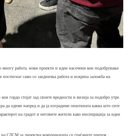
со многу работа, нови проекти и идеи насочени кон подобрување
е постигнат само со заедничка работа и искрена заложба на
кои гордо стојат зад своите вредности и визија за подобро утре.
ра да одиме напред и да ја изградиме општината каква што сите
карактерот на градот и неговите жители како инспирација за иден
то на СДСМ за директна комуникација со граѓаните ширум