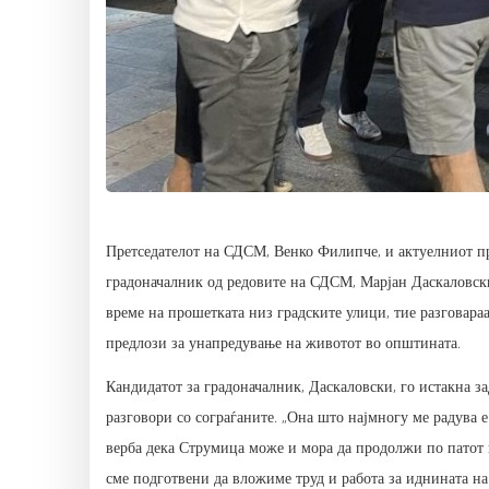
Претседателот на СДСМ, Венко Филипче, и актуелниот пр
градоначалник од редовите на СДСМ, Марјан Даскаловски,
време на прошетката низ градските улици, тие разговара
предлози за унапредување на животот во општината.
Кандидатот за градоначалник, Даскаловски, го истакна з
разговори со сограѓаните. „Она што најмногу ме радува е
верба дека Струмица може и мора да продолжи по патот на
сме подготвени да вложиме труд и работа за иднината на