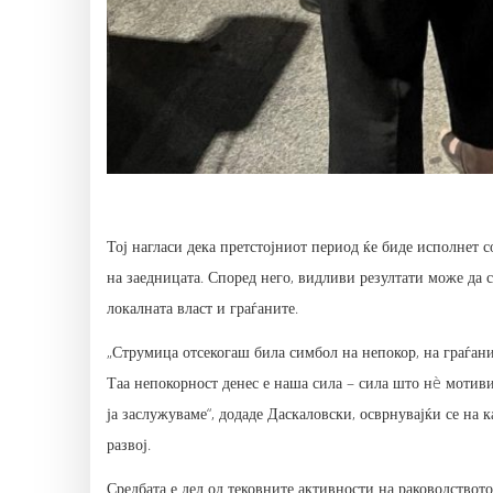
Тој нагласи дека претстојниот период ќе биде исполнет 
на заедницата. Според него, видливи резултати може да с
локалната власт и граѓаните.
„Струмица отсекогаш била симбол на непокор, на граѓани 
Таа непокорност денес е наша сила – сила што нè мотиви
ја заслужуваме“, додаде Даскаловски, осврнувајќи се на 
развој.
Средбата е дел од тековните активности на раководство