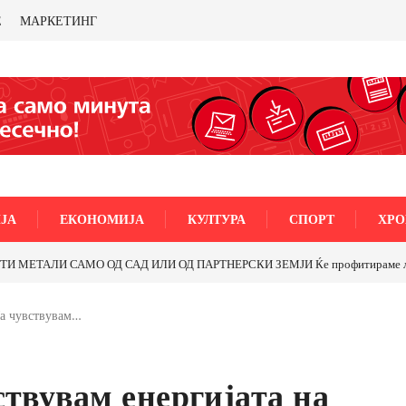
Е
МАРКЕТИНГ
ЈА
ЕКОНОМИЈА
КУЛТУРА
СПОРТ
ХРО
Почнува реконструкцијата на улицата „5-ти Ноемвр
Ја чувствувам…
ствувам енергијата на