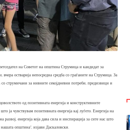
етседател на Советот на општина Струмица и кандидат за
 вчера остварија непосредна средба со граѓаните на Струмица. За
а со струмичани за нивните секојдневни потреби, предизвици и
адоволството од позитивната енергија и конструктивните
 што ја чувствувам позитивната енергија кај луѓето. Енергија на
 развој, енергија која дава сила и инспирација за сите нас што
 нашата општина“, изјави Даскаловски.