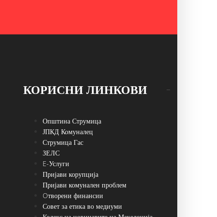
КОРИСНИ ЛИНКОВИ
Општина Струмица
ЈПКД Комуналец
Струмица Гас
ЗЕЛС
E-Услуги
Пријави корупција
Пријави комунален проблем
Oтворени финансии
Совет за етика во медиуми
Кодекс на новинарите на Македонија