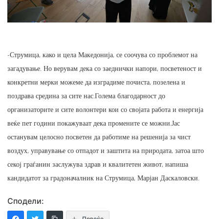
-Струмица, како и цела Македонија, се соочува со проблемот на
загадување. Но верувам дека со заеднички напори, посветеност и
конкретни мерки можеме да изградиме почиста, позелена и
поздрава средина за сите нас.Голема благодарност до
организаторите и сите волонтери кои со својата работа и енергија
веќе пет години покажуваат дека промените се можни.Јас
останувам целосно посветен да работиме на решенија за чист
воздух, управување со отпадот и заштита на природата, затоа што
секој граѓанин заслужува здрав и квалитетен живот, напиша
кандидатот за градоначалник на Струмица, Марјан Даскаловски.
Сподели:
Повеќе