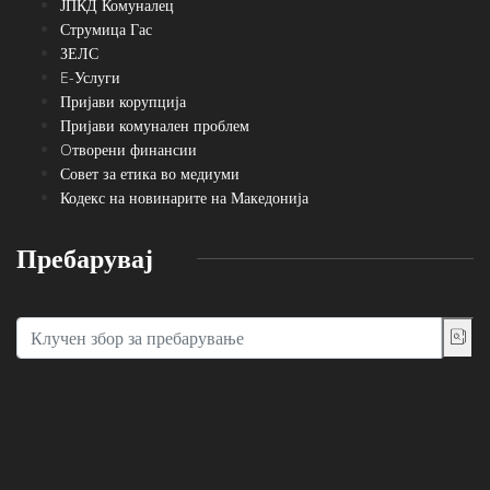
ЈПКД Комуналец
Струмица Гас
ЗЕЛС
E-Услуги
Пријави корупција
Пријави комунален проблем
Oтворени финансии
Совет за етика во медиуми
Кодекс на новинарите на Македонија
Пребарувај