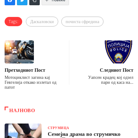
Tags:
Даскаловски
почиста сфредина
Претходниот Пост
Следниот Пост
Мотоциклист загина кај
Уапсен крадец кој одзел
Гевгелија откако излетал од
пари од каса на…
патот
НАЈНОВО
СТРУМИЦА
Семејна драма во струмичко