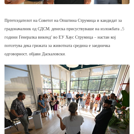
Пртетседателот на Советот на Општина Струмица и кандидат за
градоначалник од СДСМ, денеска присуствуваше на изложбата „5
години Генералка викенд“ во ЕУ Хаус Струмица – настан кој
потсетува дека грижата за животната средина е заедничка
одговорност, објави Даскаловски.