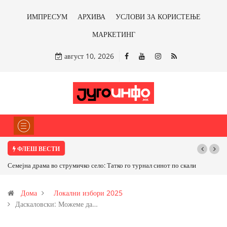
ИМПРЕСУМ
АРХИВА
УСЛОВИ ЗА КОРИСТЕЊЕ
МАРКЕТИНГ
август 10, 2026
ФЛЕШ ВЕСТИ
 синот по скали
ТРАМП НАРЕДИ ВОЈСКАТА ДА КОРИСТИ МЕТАЛИ САМО О
САД ИЛИ ОД ПАРТНЕРСКИ ЗЕМЈИ Ќе профитираме ли со
Дома
Локални избори 2025
бакарот од Иловица и со антимонот?
Даскаловски: Можеме да…