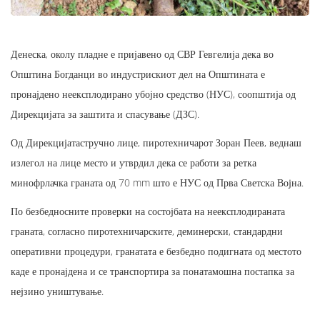
Денеска, околу пладне е пријавено од СВР Гевгелија дека во
Општина Богданци во индустрискиот дел на Општината е
пронајдено неексплодирано убојно средство (НУС), соопштија од
Дирекцијата за заштита и спасување (ДЗС).
Од Дирекцијатастручно лице, пиротехничарот Зоран Пеев, веднаш
излегол на лице место и утврдил дека се работи за ретка
минофрлачка граната од 70 mm што е НУС од Прва Светска Војна.
По безбедносните проверки на состојбата на неексплодираната
граната, согласно пиротехничарските, деминерски, стандардни
оперативни процедури, гранатата е безбедно подигната од местото
каде е пронајдена и се транспортира за понатамошна постапка за
нејзино уништување.