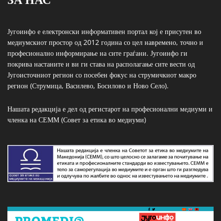
Југоинфо е електронски информативен портал кој е присутен во
медиумскиот простор од 2012 година со цел навремено, точно и
професионално информирање на сите граѓани. Југоинфо ги
покрива настаните и ви ги става на располагање сите вести од
Југоисточниот регион со посебен фокус на струмичкиот макро
регион (Струмица, Василево, Босилово и Ново Село).
Нашата редакција е дел од регистарот на професионални медиуми и
членка на СЕММ (Совет за етика во медиуми)