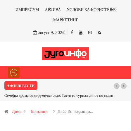
ИМПРЕСУМ
АРХИВА
УСЛОВИ ЗА КОРИСТЕЊЕ
МАРКЕТИНГ
август 9, 2026
ФЛЕШ ВЕСТИ
Семејна драма во струмичко село: Татко го турнал синот по скали
ТРАМП Н
САД ИЛИ 
Дома
Богданци
ДЗС: Во Богданци…
бакарот о