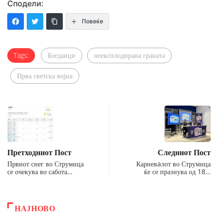
Сподели:
Повеќе
Tags:
Богданци
неексплодирана граната
Прва светска војна
Претходниот Пост
Следниот Пост
Првиот снег во Струмица
Карневaлот во Струмица
се очекува во сабота…
ќе се празнува од 18…
НАЈНОВО