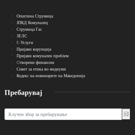
Општина Струмица
ЈПКД Комуналец
Струмица Гас
ЗЕЛС
E-Услуги
Пријави корупција
Пријави комунален проблем
Oтворени финансии
Совет за етика во медиуми
Кодекс на новинарите на Македонија
Пребарувај