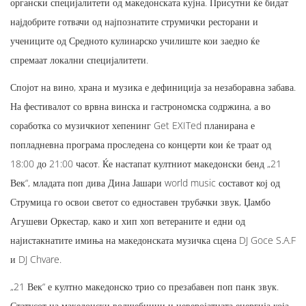
органски специјалитети од македонската кујна. Присутни ќе бидат
најдобрите готвачи од најпознатите струмички ресторани и
учениците од Средното кулинарско училиште кои заедно ќе
спремаат локални специјалитети.
Спојот на вино, храна и музика е дефиниција за незаборавна забава.
На фестивалот со врвна винска и гастрономска содржина, а во
соработка со музичкиот хепенинг Get EXITed планирана е
попладневна програма проследена со концерти кои ќе траат од
18:00 до 21:00 часот. Ќе настапат култниот македонски бенд „21
Век“, младата поп дива Дина Јашари world music составот кој од
Струмица го освои светот со едноставен трубачки звук, Џамбо
Агушеви Оркестар, како и хип хоп ветераните и едни од
најистакнатите имиња на македонската музичка сцена DJ Goce S.A.F
и DJ Chvare.
„21 Век“ е култно македонско трио со презабавен поп панк звук.
Статусот на македонски волшебници и неверојатната енергија која