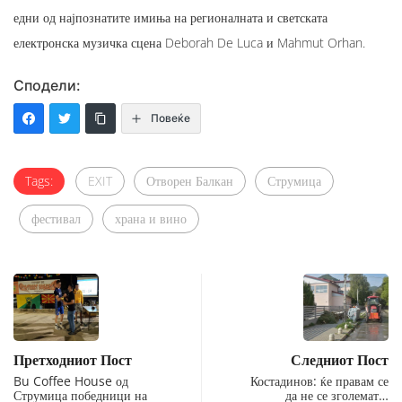
едни од најпознатите имиња на регионалната и светската
електронска музичка сцена Deborah De Luca и Mahmut Orhan.
Сподели:
Повеќе
Tags:
EXIT
Отворен Балкан
Струмица
фестивал
храна и вино
Претходниот Пост
Следниот Пост
Bu Coffee House од
Костадинов: ќе правам се
Струмица победници на
да не се зголемат…