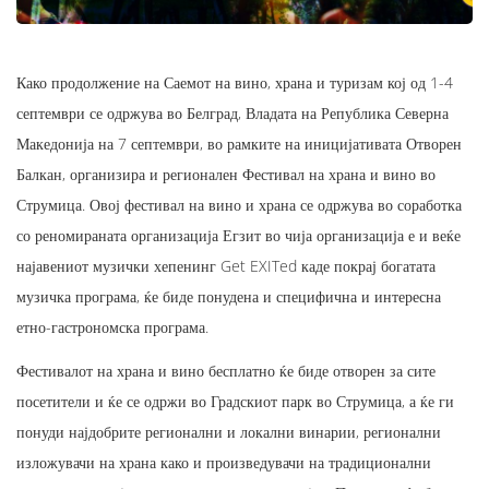
Како продолжение на Саемот на вино, храна и туризам кој од 1-4
септември се одржува во Белград, Владата на Република Северна
Македонија на 7 септември, во рамките на иницијативата Отворен
Балкан, организира и регионален Фестивал на храна и вино во
Струмица. Овој фестивал на вино и храна се одржува во соработка
со реномираната организација Егзит во чија организација е и веќе
најавениот музички хепенинг Get EXITed каде покрај богатата
музичка програма, ќе биде понудена и специфична и интересна
етно-гастрономска програма.
Фестивалот на храна и вино бесплатно ќе биде отворен за сите
посетители и ќе се одржи во Градскиот парк во Струмица, а ќе ги
понуди најдобрите регионални и локални винарии, регионални
изложувачи на храна како и произведувачи на традиционални