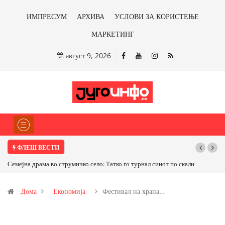
ИМПРЕСУМ
АРХИВА
УСЛОВИ ЗА КОРИСТЕЊЕ
МАРКЕТИНГ
август 9, 2026
ФЛЕШ ВЕСТИ
рнал синот по скали
ТРАМП НАРЕДИ ВОЈСКАТА ДА КОРИСТИ МЕТАЛИ САМ
САД ИЛИ ОД ПАРТНЕРСКИ ЗЕМЈИ Ќе профитираме ли со
Дома
Економија
Фестивал на храна…
бакарот од Иловица и со антимонот?