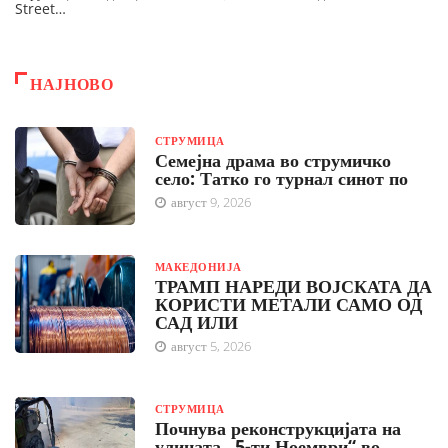
Street…
НАЈНОВО
СТРУМИЦА
Семејна драма во струмичко
село: Татко го турнал синот по
август 9, 2026
МАКЕДОНИЈА
ТРАМП НАРЕДИ ВОЈСКАТА ДА
КОРИСТИ МЕТАЛИ САМО ОД
САД ИЛИ
август 5, 2026
СТРУМИЦА
Почнува реконструкцијата на
улицата „5-ти Ноември“ во