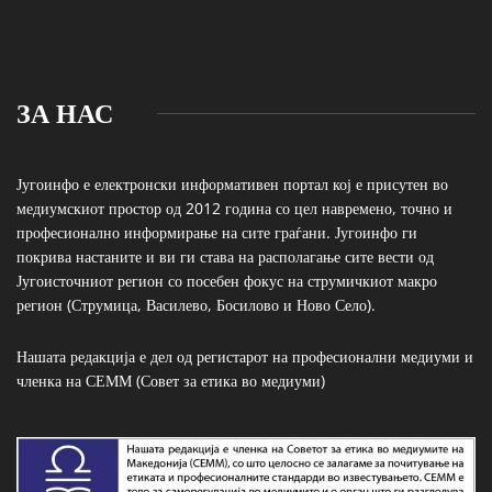
ЗА НАС
Југоинфо е електронски информативен портал кој е присутен во
медиумскиот простор од 2012 година со цел навремено, точно и
професионално информирање на сите граѓани. Југоинфо ги
покрива настаните и ви ги става на располагање сите вести од
Југоисточниот регион со посебен фокус на струмичкиот макро
регион (Струмица, Василево, Босилово и Ново Село).
Нашата редакција е дел од регистарот на професионални медиуми и
членка на СЕММ (Совет за етика во медиуми)