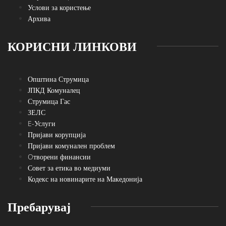
Услови за користење
Архива
КОРИСНИ ЛИНКОВИ
Општина Струмица
ЈПКД Комуналец
Струмица Гас
ЗЕЛС
E-Услуги
Пријави корупција
Пријави комунален проблем
Oтворени финансии
Совет за етика во медиуми
Кодекс на новинарите на Македонија
Пребарувај