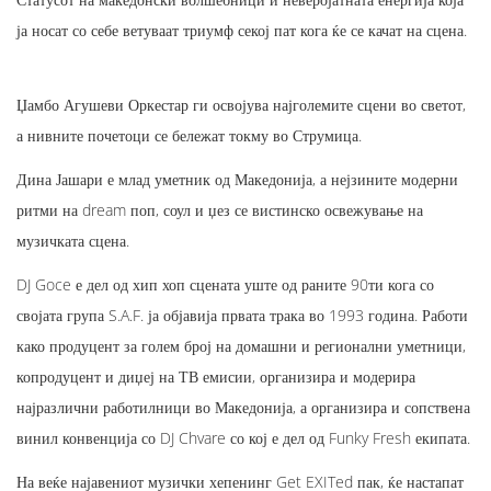
ја носат со себе ветуваат триумф секој пат кога ќе се качат на сцена.
Џамбо Агушеви Оркестар ги освојува најголемите сцени во светот,
а нивните почетоци се бележат токму во Струмица.
Дина Јашари е млад уметник од Македонија, а нејзините модерни
ритми на dream поп, соул и џез се вистинско освежување на
музичката сцена.
DJ Goce е дел од хип хоп сцената уште од раните 90ти кога со
својата група S.A.F. ја објавија првата трака во 1993 година. Работи
како продуцент за голем број на домашни и регионални уметници,
копродуцент и диџеј на ТВ емисии, организира и модерира
најразлични работилници во Македонија, а организира и сопствена
винил конвенција со DJ Chvare со кој е дел од Funky Fresh екипата.
На веќе најавениот музички хепенинг Get EXITed пак, ќе настапат