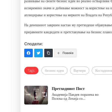
развивање на своите бизнис идеи во реално остварливи б
исовремено значи и добивање можност за користење на 
аплицирање и користење на мерките на Владата на Репуб
На денешниот завршен настан му претходеше објавување 
пријавените кандидати и претставување на бизнис плано
Сподели:
Повеќе
Tags:
бизнис идеи
Ваучери
Костадино
Претходниот Пост
Академија Пандев поразена во
Полска од Лехија со…