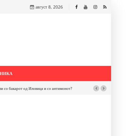
август 8, 2026
НИКА
бакарот од Иловица и со антимонот?
Почнува реконструкцијата на улицат