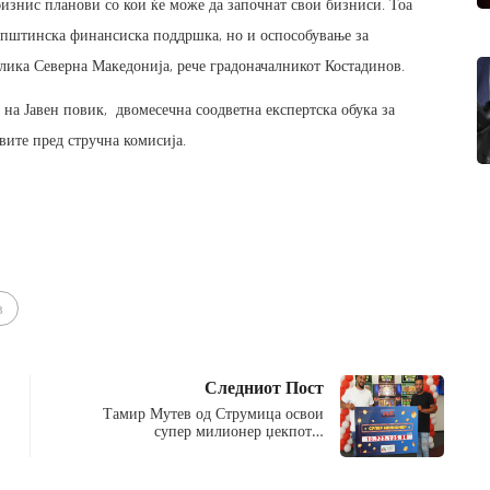
изнис планови со кои ќе може да започнат свои бизниси. Тоа
општинска финансиска поддршка, но и оспособување за
лика Северна Македонија, рече градоначалникот Костадинов.
на Јавен повик, двомесечна соодветна експертска обука за
вите пред стручна комисија.
в
Следниот Пост
Тамир Мутев од Струмица освои
супер милионер џекпот…