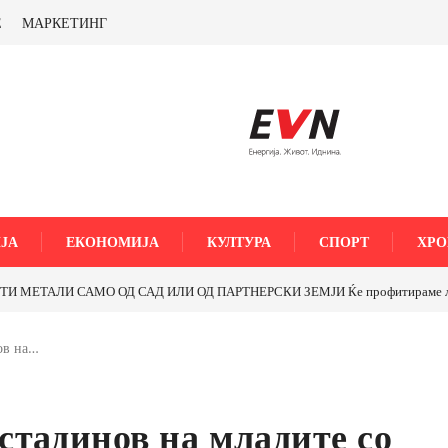
Е
МАРКЕТИНГ
ЈА
ЕКОНОМИЈА
КУЛТУРА
СПОРТ
ХРО
МЕТАЛИ САМО ОД САД ИЛИ ОД ПАРТНЕРСКИ ЗЕМЈИ Ќе профитираме ли со 
ов на…
стадинов на младите со