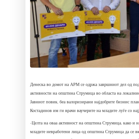
Денеска во домот на АРМ се одржа завршниот дел од под
активности на општина Струмица во областа на локалнио
Јавниот повик, беа валоризирани најдобрите бизнис пла
Костадинов им ги врачи ваучерите на младите луѓе со на
-Целта на оваа активност на општина Струмица, како и 
младите невработени лица од општина Струмица да се вк