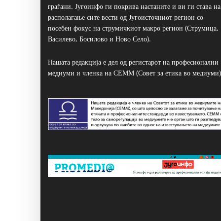
граѓани. Југоинфо ги покрива настаните и ви ги става на
располагање сите вести од Југоисточниот регион со
посебен фокус на струмичкиот макро регион (Струмица,
Василево, Босилово и Ново Село).
Нашата редакција е дел од регистарот на професионални
медиуми и членка на СЕММ (Совет за етика во медиуми)