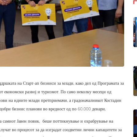
дршката на Старт-ап бизниси за млади, како дел од Програмата за
т економски развој и туризмот. По само неколку месеци од
нови на идните млади претприемачи, а градоначалникот Костадин
јдобри бизнис планови во вредност од по 60.000 денари,
на самиот Јавен повик, беше поттикнување и охрабрување на
лучат во процесот за да изградат соодветни лични капацитети за