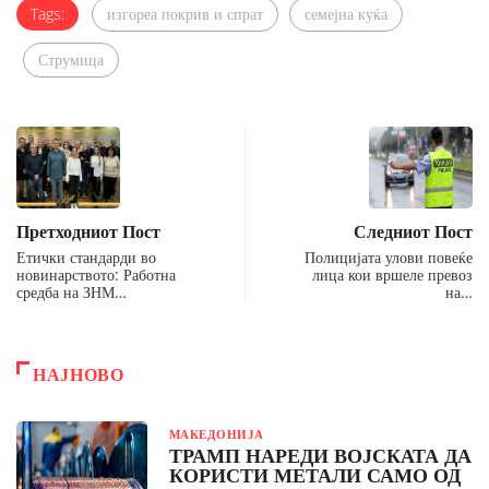
Tags:
изгореа покрив и спрат
семејна куќа
Струмица
Претходниот Пост
Следниот Пост
Етички стандарди во
Полицијата улови повеќе
новинарството: Работна
лица кои вршеле превоз
средба на ЗНМ…
на…
НАЈНОВО
МАКЕДОНИЈА
ТРАМП НАРЕДИ ВОЈСКАТА ДА
КОРИСТИ МЕТАЛИ САМО ОД