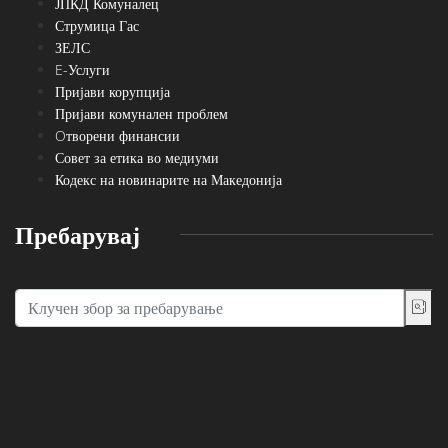
ЈПКД Комуналец
Струмица Гас
ЗЕЛС
E-Услуги
Пријави корупција
Пријави комунален проблем
Oтворени финансии
Совет за етика во медиуми
Кодекс на новинарите на Македонија
Пребарувај