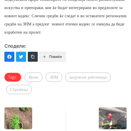
искуства и препораки, кои ќе бидат интегрирани во предлозите за
новиот кодекс. Слични средби ќе следат и во останатите регионални
средби на ЗНМ а предлог новиот етички кодекс се очекува да биде
изработен на пролет.
Сподели:
Повеќе
Tags:
Велес
ЗНМ
медумски работници
Струмица