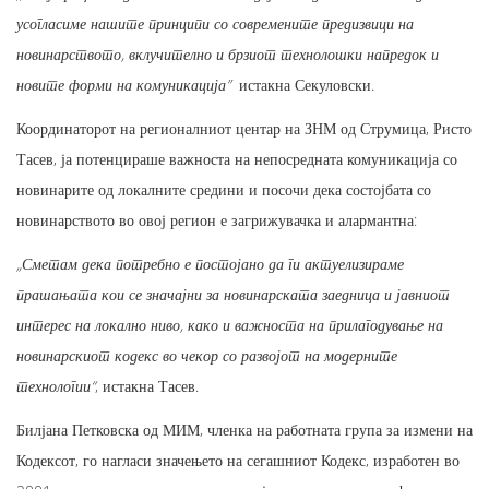
усогласиме нашите принципи со современите предизвици на
новинарството, вклучително и брзиот технолошки напредок и
новите форми на комуникација”
истакна Секуловски.
Координаторот на регионалниот центар на ЗНМ од Струмица, Ристо
Тасев, ја потенцираше важноста на непосредната комуникација со
новинарите од локалните средини и посочи дека состојбата со
новинарството во овој регион е загрижувачка и алармантна:
„Сметам дека потребно е постојано да ги актуелизираме
прашањата кои се значајни за новинарската заедница и јавниот
интерес на локално ниво, како и важноста на прилагодување на
новинарскиот кодекс во чекор со развојот на модерните
технологии“
, истакна Тасев.
Билјана Петковска од МИМ, членка на работната група за измени на
Кодексот, го нагласи значењето на сегашниот Кодекс, изработен во