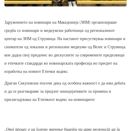
Здружението на новинари на Македонија (ЗНМ) организираше
средба со новинари и медиумски работници од регионалниот
центар на ЗНМ од Струмица. На настанот присуствуваа новинари и
сниматели од локални и регионални медиуми од Велес и Струмица,
кои дадоа свој придонес во дискусиите за современите предизвици
и етичките стандарди во новинарската професија во пресрет на
изработка на новиот Етички кодекс.
Драган Секуловски посочи дека од особена важност е да има дебата
и да се разговараме за предлог-иницијативите за промена и
прилагодување на Етичкиот кодекс на новинарите:
,,Овој процес е од големо значење бидејќи ни дава можност да ги