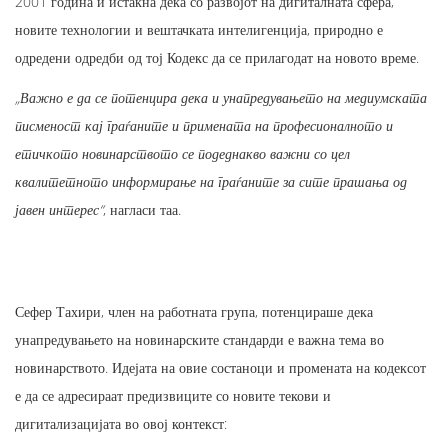
2001 година и истакна дека со развојот на дигиталната сфера,
новите технологии и вештачката интелигенција, природно е
одредени одредби од тој Кодекс да се прилагодат на новото време.
„Важно е да се потенцира дека и унапредувањето на медиумската
писменост кај граѓаните и примената на професионалното и
етичкото новинарството се подеднакво важни со цел
квалитетното информирање на граѓаните за сите прашања од
јавен интерес“
, нагласи таа.
Сефер Тахири, член на работната група, потенцираше дека
унапредувањето на новинарските стандарди е важна тема во
новинарството. Идејата на овие состаноци и промената на кодексот
е да се адресираат предизвиците со новите текови и
дигитализацијата во овој контекст: