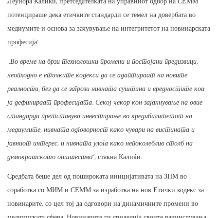
Леунора Калиќи, претседателката на управниот одбор на СЕММ
потенцираше дека етичките стандарди се темел на довербата во
медиумите и основа за зачувување на интегритетот на новинарската
професија:
,,
Во време на брзи технолошки промени и постојани предизвици,
неопходно е етичките кодекси да се адаптираат на новите
реалности, без да се загрози нивната суштина и вредностите кои
ја дефинираат професијата. Секој чекор кон зајакнување на овие
стандарди претставува инвестирање во кредибилитетот на
медиумите, нивната одговорност како чувари на вистината и
јавниот интерес, и нивната улога како непоколеблив столб на
демократското општество
“, стакна Калиќи.
Средбата беше дел од пошироката иницијативата на ЗНМ во
соработка со МИМ и СЕММ за изработка на нов Етички кодекс за
новинарите, со цел тој да одговори на динамичните промени во
медиумската сфера. Новинарите ги споделија своите размислувања,