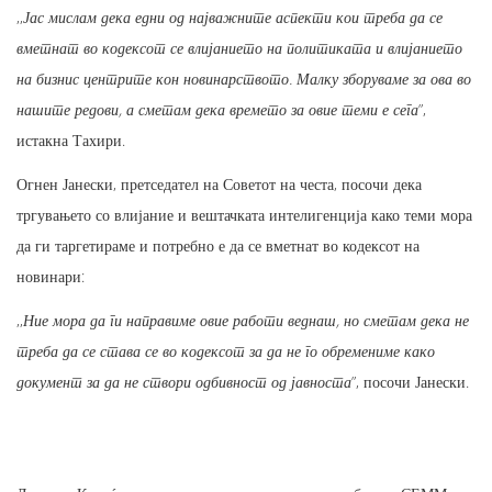
,,
Јас мислам дека едни од најважните аспекти кои треба да се
вметнат во кодексот се влијанието на политиката и влијанието
на бизнис центрите кон новинарството. Малку зборуваме за ова во
нашите редови, а сметам дека времето за овие теми е сега
”,
истакна Тахири.
Огнен Јанески, претседател на Советот на честа, посочи дека
тргувањето со влијание и вештачката интелигенција како теми мора
да ги таргетираме и потребно е да се вметнат во кодексот на
новинари:
,,
Ние мора да ги направиме овие работи веднаш, но сметам дека не
треба да се става се во кодексот за да не го обремениме како
документ за да не створи одбивност од јавноста
”, посочи Јанески.