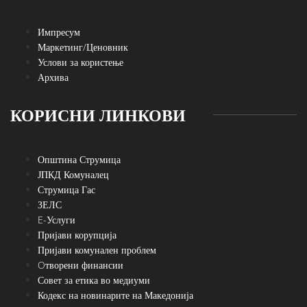
Импресум
Маркетинг/Ценовник
Услови за користење
Архива
КОРИСНИ ЛИНКОВИ
Општина Струмица
ЈПКД Комуналец
Струмица Гас
ЗЕЛС
E-Услуги
Пријави корупција
Пријави комунален проблем
Oтворени финансии
Совет за етика во медиуми
Кодекс на новинарите на Македонија