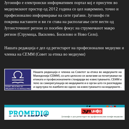
Југоинфо е електронски информативен портал кој е присутен во
медиумскиот простор од 2012 година со цел навремено, точно и
професионално информирање на сите граѓани. Југоинфо ги
покрива настаните и ви ги става на располагање сите вести од
Југоисточниот регион со посебен фокус на струмичкиот макро
регион (Струмица, Василево, Босилово и Ново Село).
Нашата редакција е дел од регистарот на професионални медиуми и
членка на СЕММ (Совет за етика во медиуми)