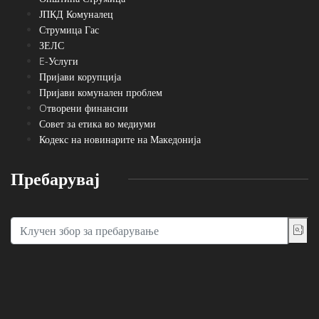
ЈПКД Комуналец
Струмица Гас
ЗЕЛС
E-Услуги
Пријави корупција
Пријави комунален проблем
Oтворени финансии
Совет за етика во медиуми
Кодекс на новинарите на Македонија
Пребарувај