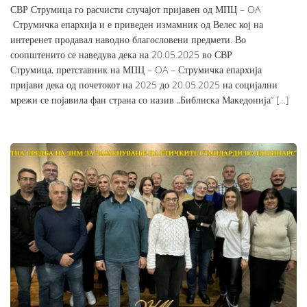
СВР Струмица го расчисти случајот пријавен од МПЦ – OA
Струмичка епархија и е приведен измамник од Велес кој на
интеренет продавал наводно благословени предмети. Во
соопштенито се наведува дека на 20.05.2025 во СВР
Струмица, претставник на МПЦ – OA – Струмичка епархија
пријави дека од почетокот на 2025 до 20.05.2025 на социјални
мрежи се појавила фан страна со назив „Библиска Македонија“ […]