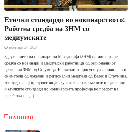
Етички стандарди во новинарството:
Работна средба на ЗНМ со
медиумските
ноември 24, 2024
Здружението на новинари на Македонија (ЗНМ) организираше
средба со новинари и медиумски работници од регионалниот
центар на ЗНМ од Струмица. На настанот присуствуваа новинари и
сниматели од локални и регионални медиуми од Велес и Струмица,
кои дадоа свој придонес во дискусиите за современите предизвици
и етичките стандарди во новинарската професија во пресрет на
изработка на […]
НАЈНОВО