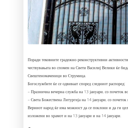
Поради тековните градежно-реконструктивни активности 
чествувањата во спомен на Свети Василиј Велики ќе бид
Свештеномаченици во Струмица.
Богослужбите ќе се одвиваат според следниот распоред:
– Празнична вечерна служба на 13 јануари, со почеток в
– Света Божествена Литургија на 14 јануари, со почеток 
Верниот народ ќе има можност да се поклони и да ги це
изложени во храмот и на 13 јануари и на 14 јануари.