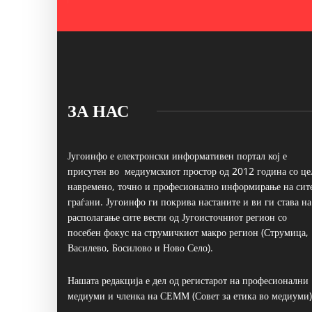
ЗА НАС
Југоинфо е електронски информативен портал кој е
присутен во медиумскиот простор од 2012 година со це
навремено, точно и професионално информирање на сит
граѓани. Југоинфо ги покрива настаните и ви ги става на
располагање сите вести од Југоисточниот регион со
посебен фокус на струмичкиот макро регион (Струмица,
Василево, Босилово и Ново Село).
Нашата редакција е дел од регистарот на професионални
медиуми и членка на СЕММ (Совет за етика во медиуми)