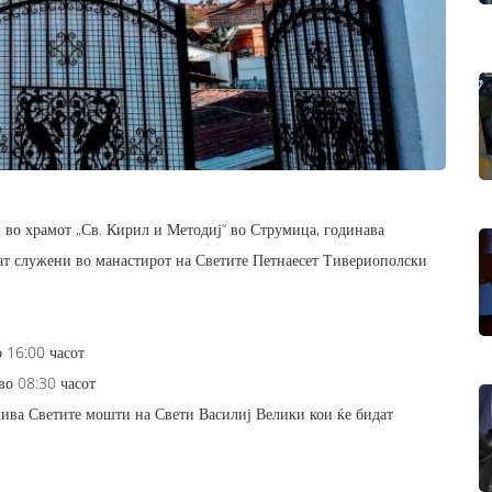
во храмот „Св. Кирил и Методиј“ во Струмица, годинава
ат служени во манастирот на Светите Петнаесет Тивериополски
о 16:00 часот
во 08:30 часот
лива Светите мошти на Свети Василиј Велики кои ќе бидат