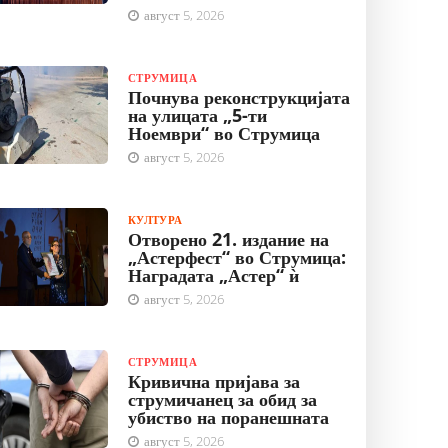
август 5, 2026
СТРУМИЦА
Почнува реконструкцијата
на улицата „5-ти
Ноември“ во Струмица
август 5, 2026
КУЛТУРА
Отворено 21. издание на
„Астерфест“ во Струмица:
Наградата „Астер“ ѝ
август 5, 2026
СТРУМИЦА
Кривична пријава за
струмичанец за обид за
убиство на поранешната
август 5, 2026