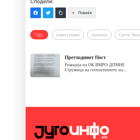
Сподели:
Повеќе
Tags:
известување
празник
Свети Вас
Претходниот Пост
Реакција на ОК ВМРО-ДПМНЕ
Струмица на соопштението на…