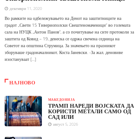
декември 11, 2020
Во рамките на одбележувањето на Денот на заштитниците на
градот „Свети 15 Тивериополски Свештеномаченици“ во големата
сала на НУЦК „Антон Панов“, а со почитување на сите протоколи за
заштита од Ковид – 19, денеска се одржа свечена седница на
Советот на општина Струмица. За значењето на празникот
зборуваше градоначалникот, Коста Јаневски. -За жал, деновиве
изостануваат […]
НАЈНОВО
МАКЕДОНИЈА
ТРАМП НАРЕДИ ВОЈСКАТА ДА
КОРИСТИ МЕТАЛИ САМО ОД
САД ИЛИ
август 5, 2026