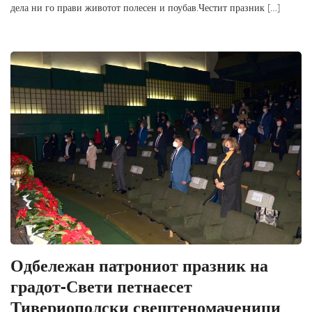
дела ни го прави животот полесен и поубав.Честит празник […]
Одбележан патрониот празник на
градот-Свети петнаесет
Тивериополски свештеномаченици