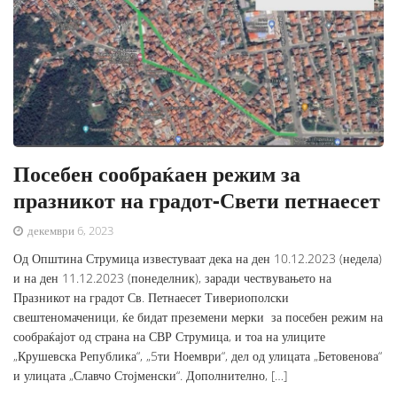
Посебен сообраќаен режим за
празникот на градот-Свети петнаесет
декември 6, 2023
Од Општина Струмица известуваат дека на ден 10.12.2023 (недела)
и на ден 11.12.2023 (понеделник), заради чествувањето на
Празникот на градот Св. Петнаесет Тивериополски
свештеномаченици, ќе бидат преземени мерки за посебен режим на
сообраќајот од страна на СВР Струмица, и тоа на улиците
„Крушевска Република“, „5ти Ноември“, дел од улицата „Бетовенова“
и улицата „Славчо Стојменски“. Дополнително, […]