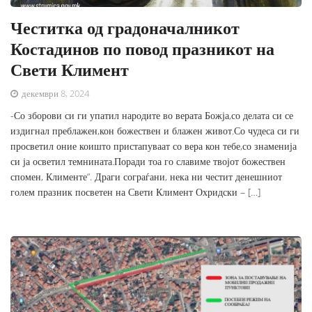
Честитка од градоначалникот
Костадинов по повод празникот на
Свети Климент
декември 8, 2024
-Со зборови си ги упатил народите во верата Божја,со делата си се
издигнал преблажен,кон божествен и блажен живот.Со чудеса си ги
просветил оние коишто пристапуваат со вера кон тебе,со знаменија
си ја осветил темнината.Поради тоа го славиме твојот божествен
спомен, Клименте“. Драги сограѓани, нека ни честит денешниот
голем празник посветен на Свети Климент Охридски – […]