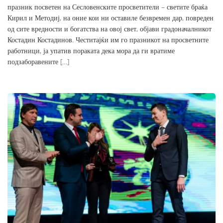
празник посветен на Сесловенските просветители – светите браќа
Кирил и Методиј, на оние кои ни оставиле безвремен дар, повреден
од сите вредности и богатства на овој свет, објави градоначалникот
Костадин Костадинов. Честитајќи им го празникот на просветните
работници, ја упатив пораката дека мора да ги вратиме
подзаборавените […]