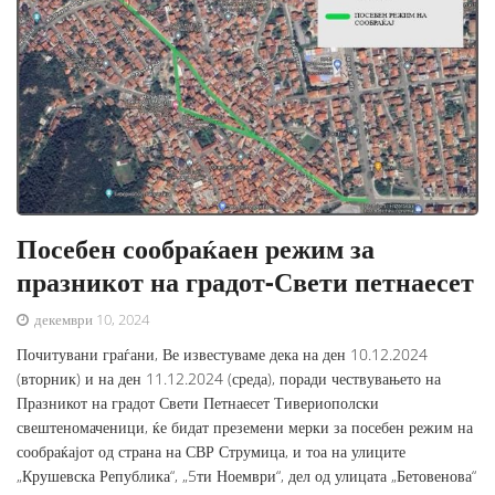
Посебен сообраќаен режим за
празникот на градот-Свети петнаесет
декември 10, 2024
Почитувани граѓани, Ве известуваме дека на ден 10.12.2024
(вторник) и на ден 11.12.2024 (среда), поради чествувањето на
Празникот на градот Свети Петнаесет Тивериополски
свештеномаченици, ќе бидат преземени мерки за посебен режим на
сообраќајот од страна на СВР Струмица, и тоа на улиците
„Крушевска Република“, „5ти Ноември“, дел од улицата „Бетовенова“