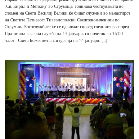
„Св. Кирил и Методиј“ во Струмица, годинава чествувањата во
спомен на Свети Василиј Велики ќе бидат служени во манастирот
на Светите Петнаесет Тивериополски Свештеномаченици во
Струмица.Богослужбите ќе се одвиваат според следниот распоред:–
Празнична вечерна служба на 13 јануари, со почеток во 16:00
часот– Света Божествена Литургија на 14 јануари, […]