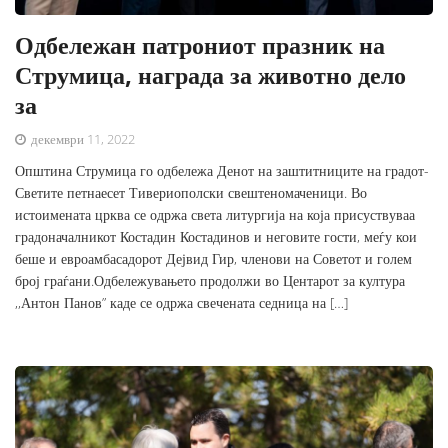
Одбележан патрониот празник на
Струмица, награда за животно дело
за
декември 11, 2022
Општина Струмица го одбележа Денот на заштитниците на градот-
Светите петнаесет Тивериополски свештеномаченици. Во
истоимената црква се одржа света литургија на која присуствуваа
градоначалникот Костадин Костадинов и неговите гости, меѓу кои
беше и евроамбасадорот Дејвид Гир, членови на Советот и голем
број граѓани.Одбележувањето продолжи во Центарот за култура
,,Антон Панов” каде се одржа свечената седница на […]