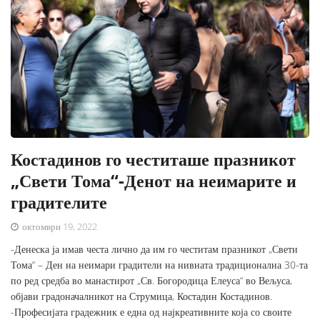
Костадинов го честиташе празникот
„Свети Тома“-Денот на неимарите и
градителите
октомври 19, 2022
-Денеска ја имав честа лично да им го честитам празникот „Свети
Тома“ – Ден на неимари градители на нивната традиционална 30-та
по ред средба во манастирот „Св. Богородица Елеуса“ во Вељуса,
објави градоначалникот на Струмица, Костадин Костадинов.
-Професијата градежник е една од најкреативните која со своите