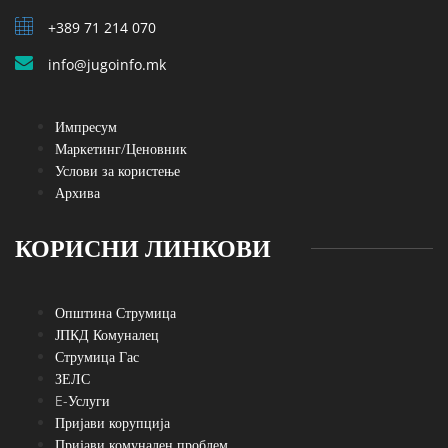
+389 71 214 070
info@jugoinfo.mk
Импресум
Маркетинг/Ценовник
Услови за користење
Архива
КОРИСНИ ЛИНКОВИ
Општина Струмица
ЈПКД Комуналец
Струмица Гас
ЗЕЛС
E-Услуги
Пријави корупција
Пријави комунален проблем