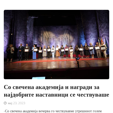
Со свечена академија и награди за
најдобрите наставници се чествуваше
мај 23, 2023
-Со свечена академија вечерва го чествувавме утрешниот голем