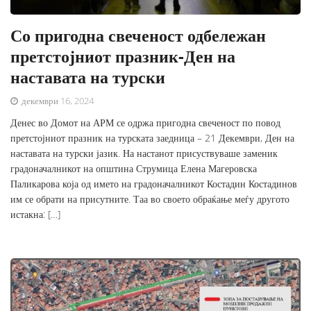
Со пригодна свеченост одбележан
претстојниот празник-Ден на
наставата на турски
декември 16, 2024
Денес во Домот на АРМ се одржа пригодна свеченост по повод
претстојниот празник на турската заедница – 21 Декември, Ден на
наставата на турски јазик. На настанот присуствуваше заменик
градоначалникот на општина Струмица Елена Магеровска
Паликарова која од името на градоначалникот Костадин Костадинов
им се обрати на присутните. Таа во своето обраќање меѓу другото
истакна: […]