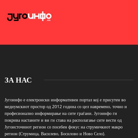
ЗА НАС
Југоинфо е електронски информативен портал кој е присутен во
медиумскиот простор од 2012 година со цел навремено, точно и
професионално информирање на сите граѓани. Југоинфо ги
покрива настаните и ви ги става на располагање сите вести од
Југоисточниот регион со посебен фокус на струмичкиот макро
регион (Струмица, Василево, Босилово и Ново Село).