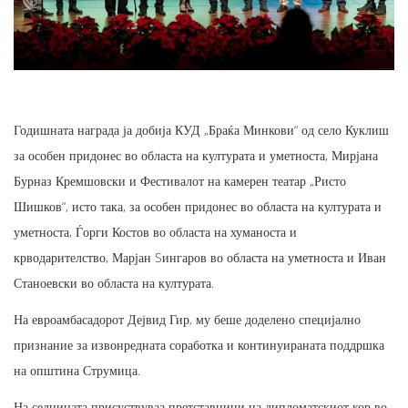
Годишната награда ја добија КУД „Браќа Минкови“ од село Куклиш
за особен придонес во областа на културата и уметноста, Мирјана
Бурназ Кремшовски и Фестивалот на камерен театар „Ристо
Шишков“, исто така, за особен придонес во областа на културата и
уметноста, Ѓорги Костов во областа на хуманоста и
крводарителство, Марјан Sингаров во областа на уметноста и Иван
Станоевски во областа на културата.
На евроамбасадорот Дејвид Гир, му беше доделено специјално
признание за извонредната соработка и континуираната поддршка
на општина Струмица.
На седницата присуствуваа претставници на дипломатскиот кор во