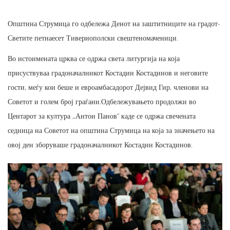
Општина Струмица го одбележа Денот на заштитниците на градот-
Светите петнаесет Тивериополски свештеномаченици.
Во истоимената црква се одржа света литургија на која
присуствуваа градоначалникот Костадин Костадинов и неговите
гости, меѓу кои беше и евроамбасадорот Дејвид Гир, членови на
Советот и голем број граѓани.Одбележувањето продолжи во
Центарот за култура ,,Антон Панов” каде се одржа свечената
седница на Советот на општина Струмица на која за значењето на
овој ден зборуваше градоначалникот Костадин Костадинов.