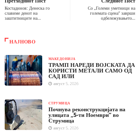
Претходниот Пост
Следниот Пост
Костадинов: Денеска го
Со „Големи уметници на
славиме денот на
големата сцена“ заврши
заштитниците на…
одбележувањето…
НАЈНОВО
МАКЕДОНИЈА
ТРАМП НАРЕДИ ВОЈСКАТА ДА
КОРИСТИ МЕТАЛИ САМО ОД
САД ИЛИ
август 5, 2026
СТРУМИЦА
Почнува реконструкцијата на
улицата „5-ти Ноември“ во
Струмица
август 5, 2026