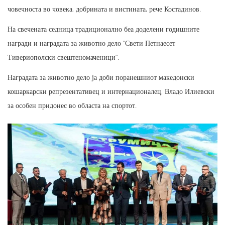
човечноста во човека, добрината и вистината, рече Костадинов.
На свечената седница традиционално беа доделени годишните
награди и наградата за животно дело “Свети Петнаесет
Тивериополски свештеномаченици”.
Наградата за животно дело ја доби поранешниот македонски
кошаркарски репрезентативец и интернационалец, Владо Илиевски
за особен придонес во областа на спортот.