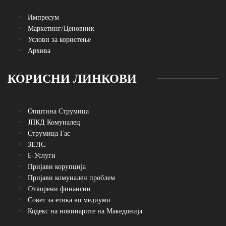
Импресум
Маркетинг/Ценовник
Услови за користење
Архива
КОРИСНИ ЛИНКОВИ
Општина Струмица
ЈПКД Комуналец
Струмица Гас
ЗЕЛС
E-Услуги
Пријави корупција
Пријави комунален проблем
Oтворени финансии
Совет за етика во медиуми
Кодекс на новинарите на Македонија