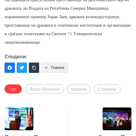
државата, на Владата на Република Северна Македонија,
поранешниот премиер Зоран Заев, црковни великодостојници,
претставници на државни и општински институции и организации
и граѓани почитувачи на Светите 15 Тивериополски
свештеномаченици.
Сподели:
Повеќе
Tags:
Владо Илиевски
празник
Струмица