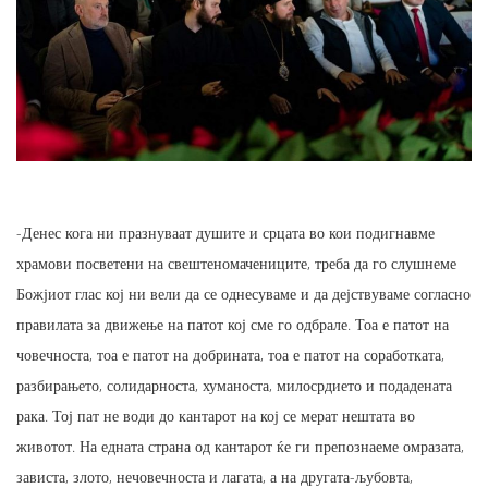
-Денес кога ни празнуваат душите и срцата во кои подигнавме
храмови посветени на свештеномачениците, треба да го слушнеме
Божјиот глас кој ни вели да се однесуваме и да дејствуваме согласно
правилата за движење на патот кој сме го одбрале. Тоа е патот на
човечноста, тоа е патот на добрината, тоа е патот на соработката,
разбирањето, солидарноста, хуманоста, милосрдието и подадената
рака. Тој пат не води до кантарот на кој се мерат нештата во
животот. На едната страна од кантарот ќе ги препознаеме омразата,
зависта, злото, нечовечноста и лагата, а на другата-љубовта,