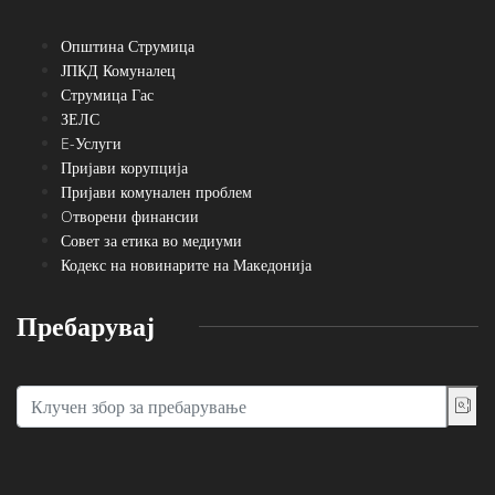
Општина Струмица
ЈПКД Комуналец
Струмица Гас
ЗЕЛС
E-Услуги
Пријави корупција
Пријави комунален проблем
Oтворени финансии
Совет за етика во медиуми
Кодекс на новинарите на Македонија
Пребарувај