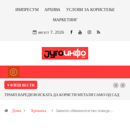
ИМПРЕСУМ
АРХИВА
УСЛОВИ ЗА КОРИСТЕЊЕ
МАРКЕТИНГ
август 7, 2026
ФЛЕШ ВЕСТИ
П НАРЕДИ ВОЈСКАТА ДА КОРИСТИ МЕТАЛИ САМО ОД САД
Почнува ре
ОД ПАРТНЕРСКИ ЗЕМЈИ Ќе профитираме ли со бакарот од
Дома
Хроника
Јавното обвинителство поведе…
ца и со антимонот?