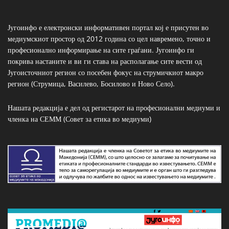
Југоинфо е електронски информативен портал кој е присутен во
медиумскиот простор од 2012 година со цел навремено, точно и
професионално информирање на сите граѓани. Југоинфо ги
покрива настаните и ви ги става на располагање сите вести од
Југоисточниот регион со посебен фокус на струмичкиот макро
регион (Струмица, Василево, Босилово и Ново Село).
Нашата редакција е дел од регистарот на професионални медиуми и
членка на СЕММ (Совет за етика во медиуми)