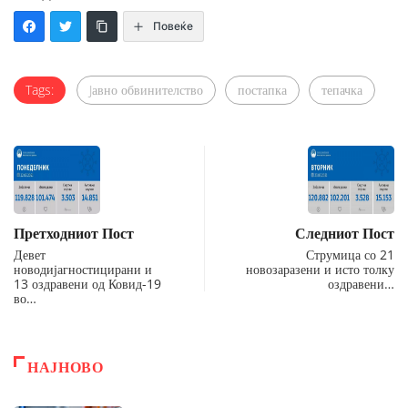
Повеќе
Tags:
Jавно обвинителство
постапка
тепачка
Претходниот Пост
Следниот Пост
Девет
Струмица со 21
новодијагностицирани и
новозаразени и исто толку
13 оздравени од Ковид-19
оздравени…
во…
НАЈНОВО