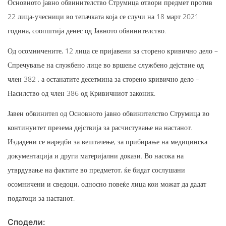
Основното јавно обвинителство Струмица отвори предмет против
22 лица-учесници во тепачката која се случи на 18 март 2021
година, соопштија денес од Јавното обвинителство.
Од осомничените, 12 лица се пријавени за сторено кривично дело –
Спречување на службено лице во вршење службено дејствие од
член 382 , а останатите десетмина за сторено кривично дело –
Насилство од член 386 од Кривичниот законик.
Јавен обвинител од Основното јавно обвинителство Струмица во
континуитет презема дејствија за расчистување на настанот.
Издадени се наредби за вештачење, за прибирање на медицинска
документација и други материјални докази. Во насока на
утврдување на фактите во предметот, ќе бидат сослушани
осомничени и сведоци, односно повеќе лица кои можат да дадат
податоци за настанот.
Сподели: