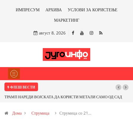
ИМПРЕСУМ
АРХИВА
УСЛОВИ ЗА КОРИСТЕЊЕ
МАРКЕТИНГ
август 8, 2026
ФЛЕШ ВЕСТИ
ВОЈСКАТА ДА КОРИСТИ МЕТАЛИ САМО ОД САД
Почнува реконструкциј
КИ ЗЕМЈИ Ќе профитираме ли со бакарот од
Дома
Струмица
Струмица со 21…
имонот?