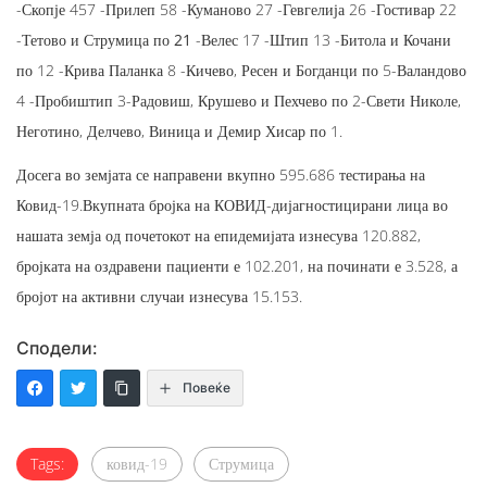
-Скопје 457 -Прилеп 58 -Куманово 27 -Гевгелија 26 -Гостивар 22
-Тетово и
Струмица по 21
-Велес 17 -Штип 13 -Битола и Кочани
по 12 -Крива Паланка 8 -Кичево, Ресен и Богданци по 5-Валандово
4 -Пробиштип 3-Радовиш, Крушево и Пехчево по 2-Свети Николе,
Неготино, Делчево, Виница и Демир Хисар по 1.
Досега во земјата се направени вкупно 595.686 тестирања на
Ковид-19.Вкупната бројка на КОВИД-дијагностицирани лица во
нашата земја од почетокот на епидемијата изнесува 120.882,
бројката на оздравени пациенти е 102.201, на починати е 3.528, а
бројот на активни случаи изнесува 15.153.
Сподели:
Повеќе
Tags:
ковид-19
Струмица