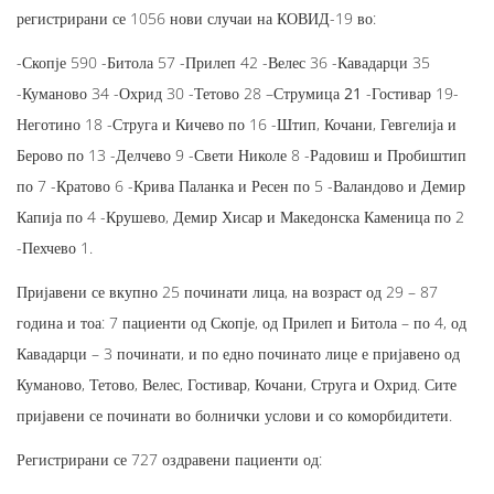
регистрирани се 1056 нови случаи на КОВИД-19 во:
-Скопје 590 -Битола 57 -Прилеп 42 -Велес 36 -Кавадарци 35
-Куманово 34 -Охрид 30 -Тетово 28 –
Струмица 21
-Гостивар 19-
Неготино 18 -Струга и Кичево по 16 -Штип, Кочани, Гевгелија и
Берово по 13 -Делчево 9 -Свети Николе 8 -Радовиш и Пробиштип
по 7 -Кратово 6 -Крива Паланка и Ресен по 5 -Валандово и Демир
Капија по 4 -Крушево, Демир Хисар и Македонска Каменица по 2
-Пехчево 1.
Пријавени се вкупно 25 починати лица, на возраст од 29 – 87
година и тоа: 7 пациенти од Скопје, од Прилеп и Битола – по 4, од
Кавадарци – 3 починати, и по едно починато лице е пријавено од
Куманово, Тетово, Велес, Гостивар, Кочани, Струга и Охрид. Сите
пријавени се починати во болнички услови и со коморбидитети.
Регистрирани се 727 оздравени пациенти од: