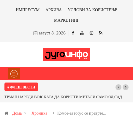
ИМПРЕСУМ
АРХИВА
УСЛОВИ ЗА КОРИСТЕЊЕ
МАРКЕТИНГ
август 8, 2026
ФЛЕШ ВЕСТИ
ТРАМП НАРЕДИ ВОЈСКАТА ДА КОРИСТИ МЕТАЛИ САМО ОД САД
ИЛИ ОД ПАРТНЕРСКИ ЗЕМЈИ Ќе профитираме ли со бакарот од
Дома
Хроника
Комбе-автобус се преврте…
Иловица и со антимонот?