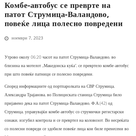
Комбе-автобус се преврте на
патот Струмица-Валандово,
повеќе лица полесно повредени
ноември 7, 2023
Утрово околу 06:20 часот на патот Струмица-Валандово, во
близина на мотелот „Македонска куќа“, се превртело комбе-автобус
при што повеќе патници се полесно повредени.
Според информациите од портпаролката на СВР Струмица,
Александра Трајанова, во Полициската станица Струмица било
пријавено дека на патот Струмица-Валандово, Ф.А.(42) од
Струмица, управувајќи комбе-автобус со струмички регистарски
ознаки, изгубил контрола и се превртел на коловозот. Во несреќата
со полесни повреди се здобиле повеќе лица кои биле пренесени во