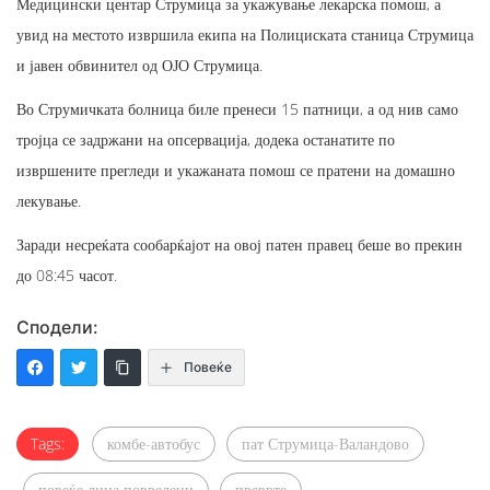
Медицински центар Струмица за укажување лекарска помош, а
увид на местото извршила екипа на Полициската станица Струмица
и јавен обвинител од ОЈО Струмица.
Во Струмичката болница биле пренеси 15 патници, а од нив само
тројца се задржани на опсервација, додека останатите по
извршените прегледи и укажаната помош се пратени на домашно
лекување.
Заради несреќата сообарќајот на овој патен правец беше во прекин
до 08:45 часот.
Сподели:
Повеќе
Tags:
комбе-автобус
пат Струмица-Валандово
повеќе лица повредени
преврте