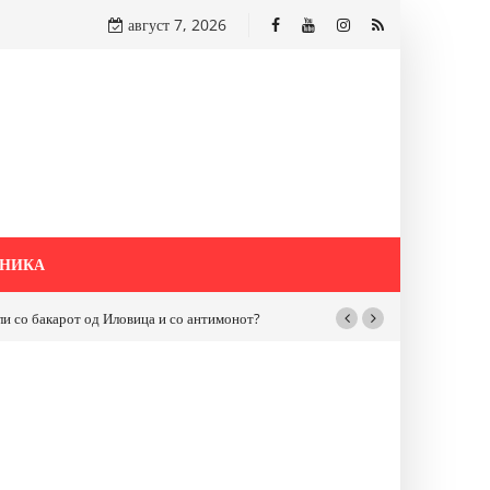
август 7, 2026
НИКА
бакарот од Иловица и со антимонот?
Почнува реконструкцијата на улицат