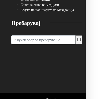
Совет за етика во медиуми
Кодекс на новинарите на Македонија
Пребарувај
говор со основачот на порталот. ©2020,