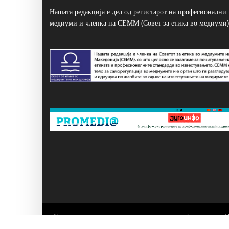
Нашата редакција е дел од регистарот на професионални
медиуми и членка на СЕММ (Совет за етика во медиуми)
Сите написи се користат само за лично информирање. 