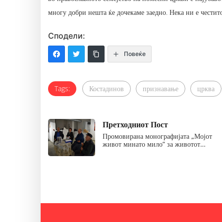
многу добри нешта ќе дочекаме заедно. Нека ни е честит
Сподели:
Повеќе
Tags:
Костадинов
признавање
црква
Претходниот Пост
Промовирана монографијата „Мојот
живот минато мило“ за животот…