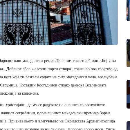
Народот наш македонски рекол:„Трпение, спасение“, или: „Кој чека
ка: „Добриот збор железни порти отвора“, тогаш во ова тројство од
а вест која ги разгали срцата на сите македонски чеда, возљубени
а Струмица, Костадин Костадинов откако денеска Вселенската
ископија за канонска.
ни христијани, да му се радувате на она што го заслуживте.
на нашиот сограѓанин, поранешниот македонски премиер Зоран
шија. Признавањето и влегувњето на Охридската Архиепископија
ото нешто што можеше да ни се случи. Доброто добро носи. Уште