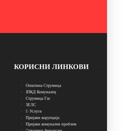
КОРИСНИ ЛИНКОВИ
Општина Струмица
ЈПКД Комуналец
Струмица Гас
ЗЕЛС
E-Услуги
Пријави корупција
Пријави комунален проблем
Oтворени финансии