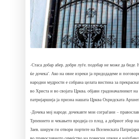
-Стаса добар абер, добри луѓе, подобар не може да биде. 
ќе дочека“. Ако на овие изреки ја придодадеме и поговор
народни мудрости е собрана целата вистина за прекраснат
во Христа и во својата Црква, објави градоначалникот н
патријаршија ја призна нашата Црква Охридската Архиеп
-Дочека мој народе, дочекавте мои сограѓани – православ
Трпението и чекањето вродија со плод, а добриот збор 
Заев, ширум ги отвори портите на Вселенската Патријар
во православното семејство на помесни цркви е најубав