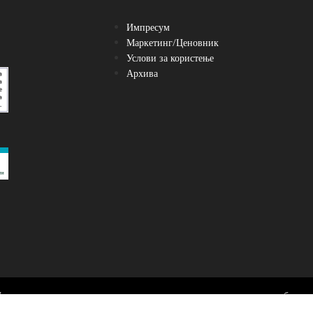
Импресум
Маркетинг/Ценовник
Услови за користење
Архива
Преземање, нивно користење и реемитување се можни само со посебен до
Југоинфо