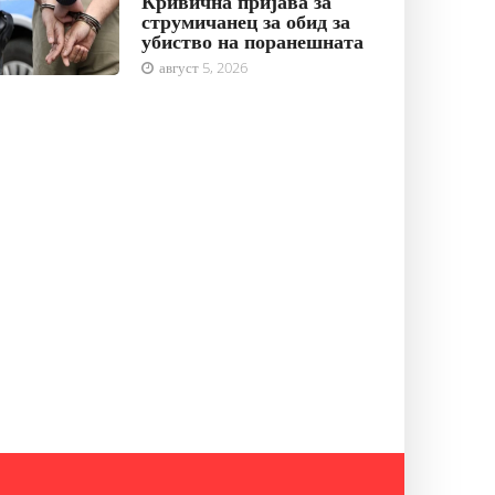
Кривична пријава за
струмичанец за обид за
убиство на поранешната
август 5, 2026