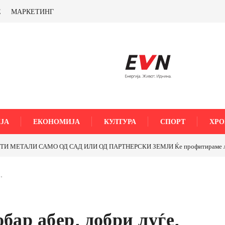
Е
МАРКЕТИНГ
ЈА
ЕКОНОМИЈА
КУЛТУРА
СПОРТ
ХРО
МЕТАЛИ САМО ОД САД ИЛИ ОД ПАРТНЕРСКИ ЗЕМЈИ Ќе профитираме ли со 
…
бар абер, добри луѓе,