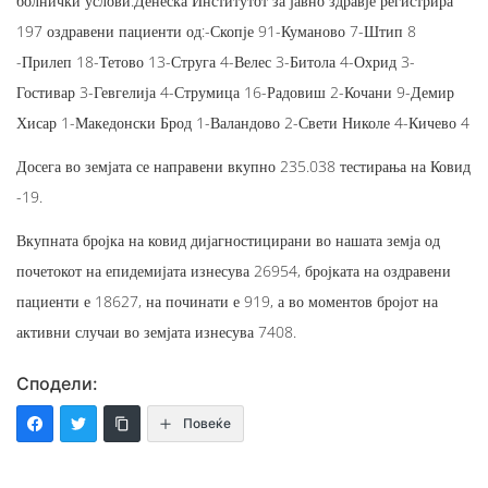
болнички услови.Денеска Институтот за јавно здравје регистрира
197 оздравени пациенти од:-Скопје 91-Куманово 7-Штип 8
-Прилеп 18-Тетово 13-Струга 4-Велес 3-Битола 4-Охрид 3-
Гостивар 3-Гевгелија 4-Струмица 16-Радовиш 2-Кочани 9-Демир
Хисар 1-Македонски Брод 1-Валандово 2-Свети Николе 4-Кичево 4
Досега во земјата се направени вкупно 235.038 тестирања на Ковид
-19.
Вкупната бројка на ковид дијагностицирани во нашата земја од
почетокот на епидемијата изнесува 26954, бројката на оздравени
пациенти е 18627, на починати е 919, а во моментов бројот на
активни случаи во земјата изнесува 7408.
Сподели:
Повеќе