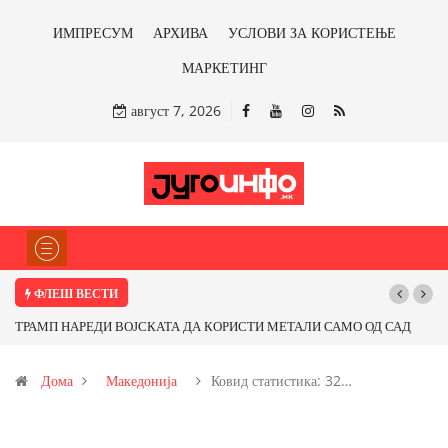
ИМПРЕСУМ
АРХИВА
УСЛОВИ ЗА КОРИСТЕЊЕ
МАРКЕТИНГ
август 7, 2026
ФЛЕШ ВЕСТИ
И МЕТАЛИ САМО ОД САД
Почнува реконструкцијата на улицата „5-ти Но
ме ли со бакарот од
Дома
Македонија
Ковид статистика: 32…