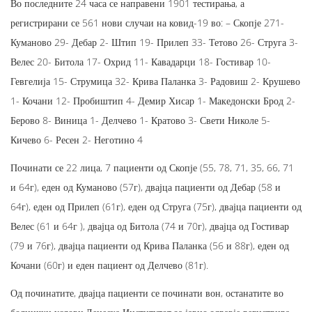
Во последните 24 часа се направени 1901 тестирања, а
регистрирани се 561 нови случаи на ковид-19 во: – Скопје 271-
Куманово 29- Дебар 2- Штип 19- Прилеп 33- Тетово 26- Струга 3-
Велес 20- Битола 17- Охрид 11- Кавадарци 18- Гостивар 10-
Гевгелија 15- Струмица 32- Крива Паланка 3- Радовиш 2- Крушево
1- Кочани 12- Пробиштип 4- Демир Хисар 1- Македонски Брод 2-
Берово 8- Виница 1- Делчево 1- Кратово 3- Свети Николе 5-
Кичево 6- Ресен 2- Неготино 4
Починати се 22 лица, 7 пациенти од Скопје (55, 78, 71, 35, 66, 71
и 64г), еден од Куманово (57г), двајца пациенти од Дебар (58 и
64г), еден од Прилеп (61г), еден од Струга (75г), двајца пациенти од
Велес (61 и 64г ), двајца од Битола (74 и 70г), двајца од Гостивар
(79 и 76г), двајца пациенти од Крива Паланка (56 и 88г), еден од
Кочани (60г) и еден пациент од Делчево (81г).
Од починатите, двајца пациенти се починати вон, останатите во