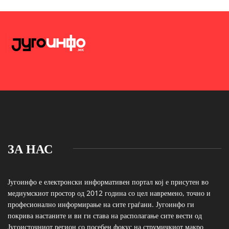
ЗА НАС
Југоинфо е електронски информативен портал кој е присутен во
медиумскиот простор од 2012 година со цел навремено, точно и
професионално информирање на сите граѓани. Југоинфо ги
покрива настаните и ви ги става на располагање сите вести од
Југоисточниот регион со посебен фокус на струмичкиот макро