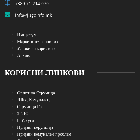
+389 71 214 070
info@jugoinfo.mk
Импресум
Маркетинг/Ценовник
Услови за користење
Архива
КОРИСНИ ЛИНКОВИ
Општина Струмица
ЈПКД Комуналец
Струмица Гас
ЗЕЛС
E-Услуги
Пријави корупција
Пријави комунален проблем