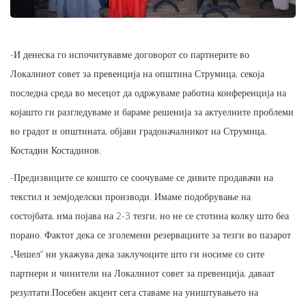
-И денеска го испочитувавме договорот со партнерите во
Локалниот совет за превенција на општина Струмица, секоја
последна среда во месецот да одржуваме работна конференција на
којашто ги разгледуваме и бараме решенија за актуелните проблеми
во градот и општината, објави градоначалникот на Струмица,
Костадин Костадинов.
-Предизвиците се коишто се соочуваме се дивите продавачи на
текстил и земјоделски производи. Имаме подобрување на
состојбата, има појава на 2-3 тезги, но не се стотина колку што беа
порано. Фактот дека се зголемени резервациите за тезги во пазарот
„Чешел“ ни укажува дека заклучоците што ги носиме со сите
партнери и чинители на Локалниот совет за превенција, даваат
резултати.Посебен акцент сега ставаме на уништувањето на