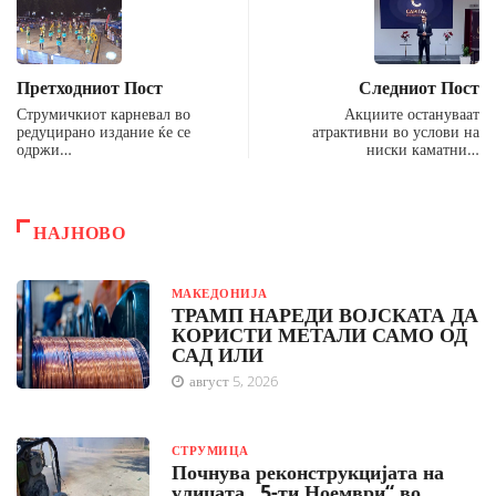
Претходниот Пост
Следниот Пост
Струмичкиот карневал во
Акциите остануваат
редуцирано издание ќе се
атрактивни во услови на
одржи…
ниски каматни…
НАЈНОВО
МАКЕДОНИЈА
ТРАМП НАРЕДИ ВОЈСКАТА ДА
КОРИСТИ МЕТАЛИ САМО ОД
САД ИЛИ
август 5, 2026
СТРУМИЦА
Почнува реконструкцијата на
улицата „5-ти Ноември“ во