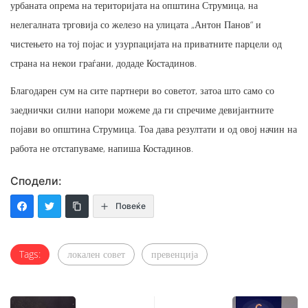
урбаната опрема на територијата на општина Струмица, на
нелегалната трговија со железо на улицата „Антон Панов“ и
чистењето на тој појас и узурпацијата на приватните парцели од
страна на некои граѓани, додаде Костадинов.
Благодарен сум на сите партнери во советот, затоа што само со
заеднички силни напори можеме да ги спречиме девијантните
појави во општина Струмица. Тоа дава резултати и од овој начин на
работа не отстапуваме, напиша Костадинов.
Сподели:
Повеќе
Tags:
локален совет
превенција