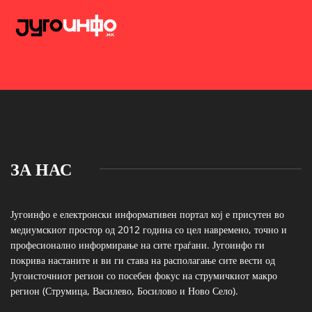
ЗА НАС
Југоинфо е електронски информативен портал кој е присутен во
медиумскиот простор од 2012 година со цел навремено, точно и
професионално информирање на сите граѓани. Југоинфо ги
покрива настаните и ви ги става на располагање сите вести од
Југоисточниот регион со посебен фокус на струмичкиот макро
регион (Струмица, Василево, Босилово и Ново Село).