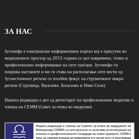
ЗА НАС
Југоинфо е електронски информативен портал кој е присутен во
медиумскиот простор од 2012 година со цел навремено, точно и
професионално информирање на сите граѓани. Југоинфо ги
покрива настаните и ви ги става на располагање сите вести од
Југоисточниот регион со посебен фокус на струмичкиот макро
регион (Струмица, Василево, Босилово и Ново Село).
Нашата редакција е дел од регистарот на професионални медиуми и
членка на СЕММ (Совет за етика во медиуми)