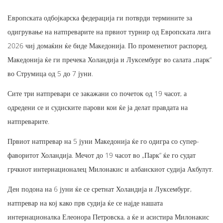
Европската одбојкарска федерација ги потврди термините за
одигрување на натпреварите на првиот турнир од Европската лига
2026 чиј домаќин ќе биде Македонија. По променетиот распоред,
Македонија ќе ги пречека Холандија и Луксембург во салата „парк“
во Струмица од 5 до 7 јуни.
Сите три натпревари се закажани со почеток од 19 часот, а
одредени се и судиските парови кои ќе ја делат правдата на
натпреварите.
Првиот натпревар на 5 јуни Македонија ќе го одигра со супер-
фаворитот Холандија. Мечот до 19 часот во „Парк“ ќе го судат
грчкиот интернационалец Милонакис и албанскиот судија Акбулут.
Ден подона на 6 јуни ќе се сретнат Холандија и Луксембург,
натпревар на кој како прв судија ќе се најде нашата
интернационалка Елеонора Петровска, а ќе и асистира Милонакис