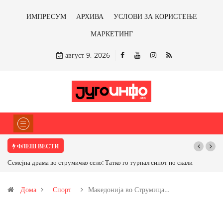
ИМПРЕСУМ
АРХИВА
УСЛОВИ ЗА КОРИСТЕЊЕ
МАРКЕТИНГ
август 9, 2026
ФЛЕШ ВЕСТИ
Семејна драма во струмичко село: Татко го турнал синот по скали
ТРАМП НАР
САД ИЛИ ОД
Дома
Спорт
Македонија во Струмица…
бакарот од И