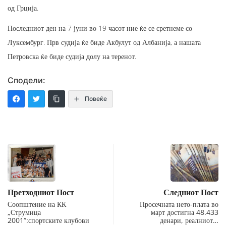
од Грција.
Последниот ден на 7 јуни во 19 часот ние ќе се сретнеме со
Луксембург. Прв судија ќе биде Акбулут од Албанија, а нашата
Петровска ќе биде судија долу на теренот.
Сподели:
Повеќе
Претходниот Пост
Следниот Пост
Соопштение на КК
Просечната нето-плата во
„Струмица
март достигна 48.433
2001“:спортските клубови
денари, реалниот…