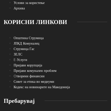
Услови за користење
Архива
КОРИСНИ ЛИНКОВИ
Општина Струмица
ЈПКД Комуналец
Струмица Гас
ЗЕЛС
E-Услуги
Пријави корупција
Пријави комунален проблем
Oтворени финансии
Совет за етика во медиуми
Кодекс на новинарите на Македонија
Пребарувај