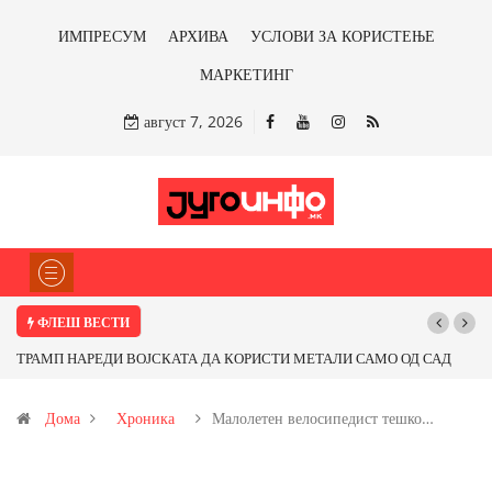
ИМПРЕСУМ
АРХИВА
УСЛОВИ ЗА КОРИСТЕЊЕ
МАРКЕТИНГ
август 7, 2026
ФЛЕШ ВЕСТИ
ТРАМП НАРЕДИ ВОЈСКАТА ДА КОРИСТИ МЕТАЛИ САМО ОД САД
ИЛИ ОД ПАРТНЕРСКИ ЗЕМЈИ Ќе профитираме ли со бакарот од
Дома
Хроника
Малолетен велосипедист тешко…
Иловица и со антимонот?