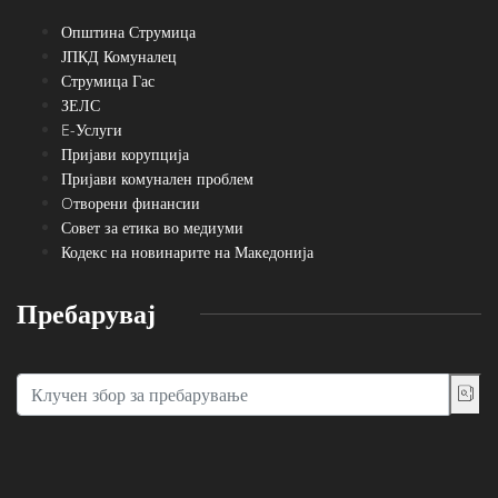
Општина Струмица
ЈПКД Комуналец
Струмица Гас
ЗЕЛС
E-Услуги
Пријави корупција
Пријави комунален проблем
Oтворени финансии
Совет за етика во медиуми
Кодекс на новинарите на Македонија
Пребарувај