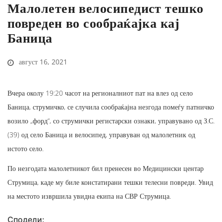
Малолетен велосипедист тешко
повреден во сообраќајка кај
Баница
август 16, 2021
Вчера околу 19:20 часот на регионалниот пат на влез од село
Баница, струмичко, се случила сообраќајна незгода помеѓу патничко
возило „форд“, со струмички регистарски ознаки, управувано од З.С.
(39) од село Баница и велосипед, управуван од малолетник од
истото село.
По незгодата малолетникот бил пренесен во Медицински центар
Струмица, каде му биле констатирани тешки телесни повреди. Увид
на местото извршила увидна екипа на СВР Струмица.
Сподели: