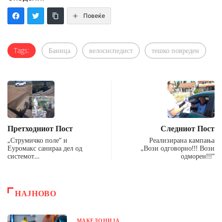
Повеќе
Tags:
Баница
велосиспедист
тешко повреден
Претходниот Пост
Следниот Пост
„Струмичко поле“ и
Реализирана кампања
Еуромакс санираа дел од
„Вози одговорно!!! Вози
системот…
одморен!!!“
НАЈНОВО
МАКЕДОНИЈА