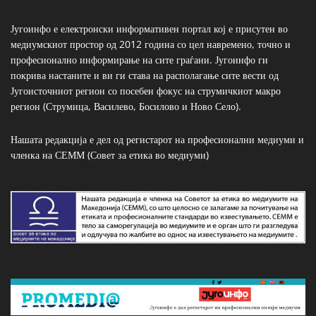
Југоинфо е електронски информативен портал кој е присутен во
медиумскиот простор од 2012 година со цел навремено, точно и
професионално информирање на сите граѓани. Југоинфо ги
покрива настаните и ви ги става на располагање сите вести од
Југоисточниот регион со посебен фокус на струмичкиот макро
регион (Струмица, Василево, Босилово и Ново Село).
Нашата редакција е дел од регистарот на професионални медиуми и
членка на СЕММ (Совет за етика во медиуми)