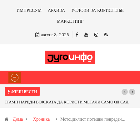
ИМПРЕСУМ
АРХИВА
УСЛОВИ ЗА КОРИСТЕЊЕ
МАРКЕТИНГ
август 8, 2026
ФЛЕШ ВЕСТИ
ЕДИ ВОЈСКАТА ДА КОРИСТИ МЕТАЛИ САМО ОД САД
Почнува реконстру
НЕРСКИ ЗЕМЈИ Ќе профитираме ли со бакарот од
Дома
Хроника
Мотоциклист потешко повреден…
 антимонот?