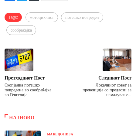
Tags:
мотоциклист
потешко повреден
сообраќајка
Претходниот Пост
Следниот Пост
Скопјанка потешко
Локалниот совет за
повредена во сообраќајка
превенција со предлози за
во Гевгелија
намалување…
НАЈНОВО
МАКЕДОНИЈА