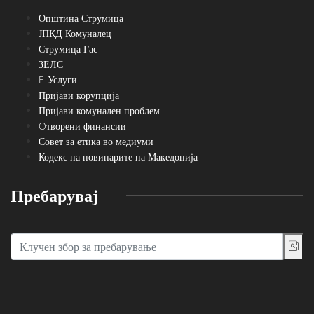
Општина Струмица
ЈПКД Комуналец
Струмица Гас
ЗЕЛС
E-Услуги
Пријави корупција
Пријави комунален проблем
Oтворени финансии
Совет за етика во медиуми
Кодекс на новинарите на Македонија
Пребарувај