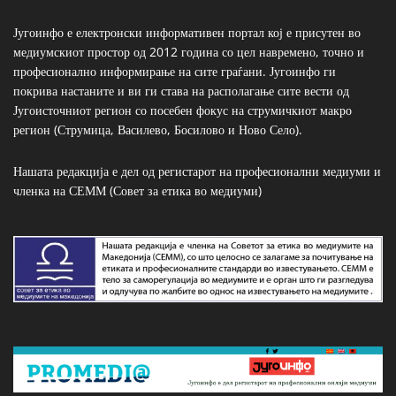
Југоинфо е електронски информативен портал кој е присутен во
медиумскиот простор од 2012 година со цел навремено, точно и
професионално информирање на сите граѓани. Југоинфо ги
покрива настаните и ви ги става на располагање сите вести од
Југоисточниот регион со посебен фокус на струмичкиот макро
регион (Струмица, Василево, Босилово и Ново Село).
Нашата редакција е дел од регистарот на професионални медиуми и
членка на СЕММ (Совет за етика во медиуми)