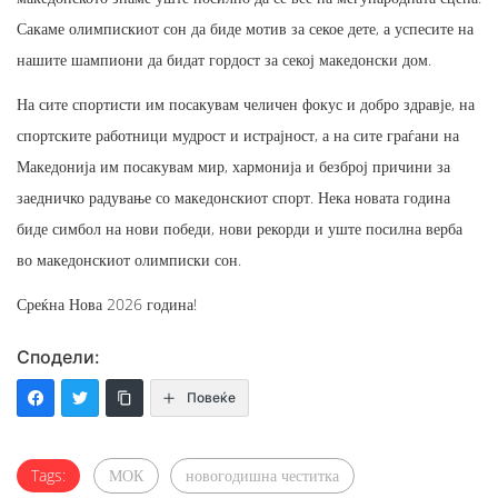
Сакаме олимпискиот сон да биде мотив за секое дете, а успесите на
нашите шампиони да бидат гордост за секој македонски дом.
На сите спортисти им посакувам челичен фокус и добро здравје, на
спортските работници мудрост и истрајност, а на сите граѓани на
Македонија им посакувам мир, хармонија и безброј причини за
заедничко радување со македонскиот спорт. Нека новата година
биде симбол на нови победи, нови рекорди и уште посилна верба
во македонскиот олимписки сон.
Среќна Нова 2026 година!
Сподели:
Повеќе
Tags:
МОК
новогодишна честитка