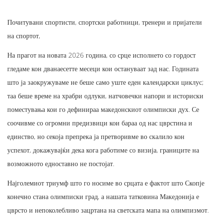
Почитувани спортисти, спортски работници, тренери и пријатели
на спортот,
На прагот на новата 2026 година, со срце исполнето со гордост
гледаме кон дванаесетте месеци кои остануваат зад нас. Годината
што ја заокружуваме не беше само уште еден календарски циклус;
таа беше време на храбри одлуки, натчовечки напори и историски
поместувања кои го дефинираа македонскиот олимписки дух. Се
соочивме со огромни предизвици кои бараа од нас цврстина и
единство, но секоја препрека ја претворивме во скалило кон
успехот, докажувајќи дека кога работиме со визија, границите на
возможното едноставно не постојат.
Најголемиот триумф што го носиме во срцата е фактот што Скопје
конечно стана олимписки град, а нашата татковина Македонија е
цврсто и непоколебливо зацртана на светската мапа на олимпизмот.