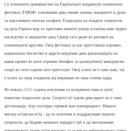
Со успешното домаќинство на Европскиот младински олимписки
фестивал (ЕМОФ), покажавме дека имаме знаење, капацитет и душа
за најголемите светски потфати. Енергијата на младите спортисти
од цела Европа која ги преплави нашите улици останува како трајно
наследство и сведоштво дека Скопје сега дише во ритамот на
олимписките кругови. Овој фестивал за нас претставува огромно
национално богатство и цврсто веруваме дека реализацијата на
ваков проект ќе носи огромен бенефит за целокупниот македонски
спорт во сите години што претстојат. Овој успех не е само наш, тој
е успех на секој поединец кој веруваше во оваа голема идеја.
Во новата 2026 година влегуваме со исправена глава и уште
повисоко подигнати цели. Спортот нè научи дека врвот не е само
дестинација, туку постојан стремеж кон извонредност. Нашата
мисија останува иста – да ги штитиме и поддржуваме нашите
спортисти, да бидеме нивниот најцврст грб и да овозможиме
македонското знаме уште посилно да се вее на меѓународната сцена.