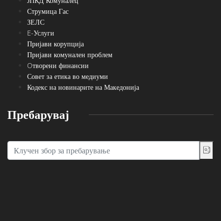
ЈПКД Комуналец
Струмица Гас
ЗЕЛС
E-Услуги
Пријави корупција
Пријави комунален проблем
Oтворени финансии
Совет за етика во медиуми
Кодекс на новинарите на Македонија
Пребарувај