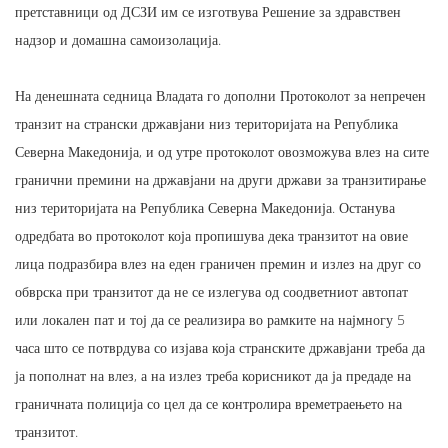
претставници од ДСЗИ им се изготвува Решение за здравствен
надзор и домашна самоизолација.
На денешната седница Владата го дополни Протоколот за непречен
транзит на странски државјани низ територијата на Република
Северна Македонија, и од утре протоколот овозможува влез на сите
гранични премини на државјани на други држави за транзитирање
низ територијата на Република Северна Македонија. Останува
одредбата во протоколот која пропишува дека транзитот на овие
лица подразбира влез на еден граничен премин и излез на друг со
обврска при транзитот да не се излегува од соодветниот автопат
или локален пат и тој да се реализира во рамките на најмногу 5
часа што се потврдува со изјава која странските државјани треба да
ја пополнат на влез, а на излез треба корисникот да ја предаде на
граничната полиција со цел да се контролира времетраењето на
транзитот.