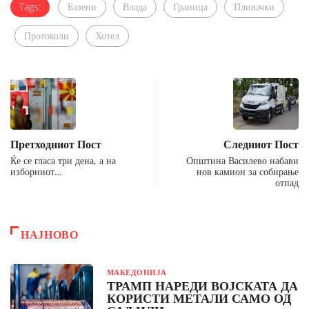
Tags:
Базени
Влада
Граница
Пливачки
Протоколи
Хотел
Претходниот Пост
Следниот Пост
Ќе се гласа три дена, а на
Општина Василево набави
изборниот…
нов камион за собирање
отпад
НАЈНОВО
МАКЕДОНИЈА
ТРАМП НАРЕДИ ВОЈСКАТА ДА
КОРИСТИ МЕТАЛИ САМО ОД