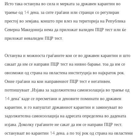
Исто така останува во сила и мерката за државен карантин во
траење од 14 дена, за сите граѓани или странци со регулиран
престој во земјава, коишто при влез на територија на Република
Северна Македонија нема да приложат валиден ПЦР тест или ќе
приложат невалиден ПЦР тест.
Останува и можноста граѓаните кои се во државен карантин и што
сакаат да им се направи ПЦР тест на нивно барање, тоа да им се
овозможи од страна на овластена институција во најкраток рок.
Оние граѓани на кои направениот ПЦР тест е негативен,
потпишуваат „Изјава за задолжителна самоизолација во траење од
14 дена“ каде се пресметани и деновите поминати во државен
карантин, и го напуштат државниот карантин и заминуваат во
задолжителна самоизолација на адресата определена во дадената
изјава. Доколку граѓаните не сакат да им се направи ПЦР тест,
остануваат во карантин 14 дена, а по тој рок од страна на овластени