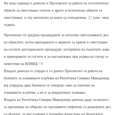
На оваа седница е донесен и Протоколот за работа на угостителски
објекти за сместување (хотели и други угостителски објекти за
сместување), и тој започнува да важи од понеделник, 22 јуни, оваа
година.
Протоколот ги уредува процедурите за хотелско-сместувачкиот дел
на објектите, потоа препораките и мерките за прием и сместување
на гостите, ресторанските процедури, употребата на тоалетите, како
и препораките за гостите и за постапување при појава на случај со
симптоми на КОВИД-19.
Владата денеска го утврди и го донесе Протоколот за работа на
базените за пливачките клубови во Република Северна Македонија,
кој утврдува дека базените се отвораат само за членови на
пливачките клубови, а не и за рекреативно пливање.
Владата на Република Северна Македонија денеска даде согласност
за преземање на обврски во програмите опфатени со развојниот дел
од буџетот, за чие плаќање е потребно користење на буџетските