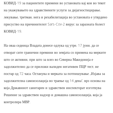
КОВИД-19 за пациентите примени во установата кај кои во текот
на укажувањето на здравствените услуги за дијагностицирање,
лекување, третман, нега и рехабилитација во установата е утврдено
присуство на причинителот Sars-Cov-2 вирус за заразната болест
КОВИД-19.
На оваа седница Владата донесе одлука од утре, 17 јуни, да се
отворат сите гранични премини во земјата со примена на мерките
што се активни, при што за влез во Северна Македонија е
задолжително да се приложи валиден негативен ПЦР тест, не
постар од 72 часа. Останува и мерката за потпишување „Изјава за
задолжителна самоизолација во траење од 14 дена“, врз основа на
која Државниот санитарен и здравствен инспекторат изготвува
Решение за здравствен надзор и домашна самоизолација, која ја
контролира МВР.