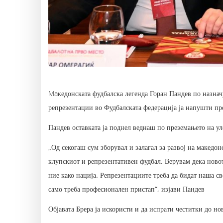
Maкедонската фудбалска легенда Горан Пандев по назнач
репрезентации во Фудбалската федерација ја напушти пре
Пандев оставката ја поднел веднаш по преземањето на уло
„Од секогаш сум зборувал и залагал за развој на македон
клупскиот и репрезентативен фудбал. Верувам дека новото
ние како нација. Репрезентациите треба да бидат наша с
само треба професионален пристап“, изјави Пандев
Објавата Брера ја искористи и да испрати честитки до н