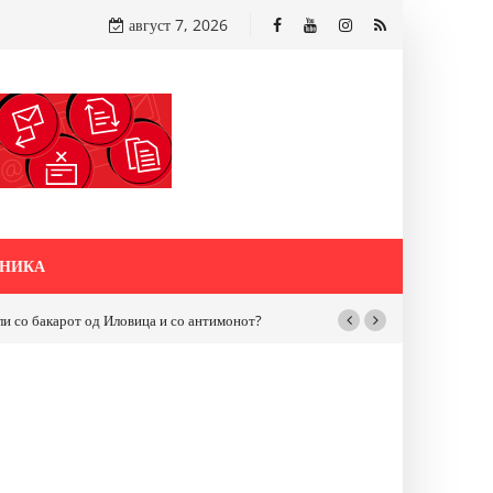
август 7, 2026
НИКА
бакарот од Иловица и со антимонот?
Почнува реконструкцијата на улицат