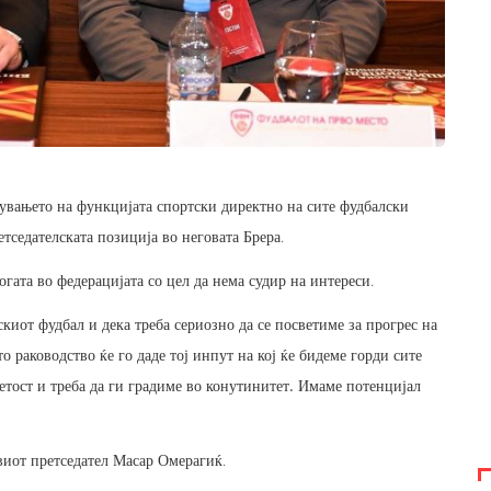
увањето на функцијата спортски директно на сите фудбалски
тседателската позиција во неговата Брера.
гата во федерацијата со цел да нема судир на интереси.
скиот фудбал и дека треба сериозно да се посветиме за прогрес на
 раководство ќе го даде тој инпут на кој ќе бидеме горди сите
ветост и треба да ги градиме во конутинитет. Имаме потенцијал
овиот претседател Масар Омерагиќ.