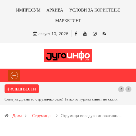
ИМПРЕСУМ
АРХИВА
УСЛОВИ ЗА КОРИСТЕЊЕ
МАРКЕТИНГ
август 10, 2026
ФЛЕШ ВЕСТИ
ко го турнал синот по скали
ТРАМП НАРЕДИ ВОЈСКАТА ДА КОРИСТИ МЕТА
САД ИЛИ ОД ПАРТНЕРСКИ ЗЕМЈИ Ќе профитирам
Дома
Струмица
Струмица воведува иновативна…
бакарот од Иловица и со антимонот?