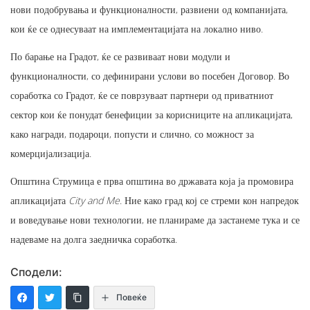
нови подобрувања и функционалности, развиени од компанијата,
кои ќе се однесуваат на имплементацијата на локално ниво.
По барање на Градот, ќе се развиваат нови модули и
функционалности, со дефинирани услови во посебен Договор. Во
соработка со Градот, ќе се поврзуваат партнери од приватниот
сектор кои ќе понудат бенефиции за корисниците на апликацијата,
како награди, подароци, попусти и слично, со можност за
комерцијализација.
Општина Струмица е прва општина во државата која ја промовира
апликацијата
City and Me
. Ние како град кој се стреми кон напредок
и воведување нови технологии, не планираме да застанеме тука и се
надеваме на долга заедничка соработка.
Сподели:
Повеќе