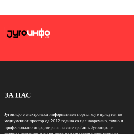
ЗА НАС
Југоинфо е електронски информативен портал кој е присутен во
медиумскиот простор од 2012 година со цел навремено, точно и
професионално информирање на сите граѓани. Југоинфо ги
покрива настаните и ви ги става на располагање сите вести од