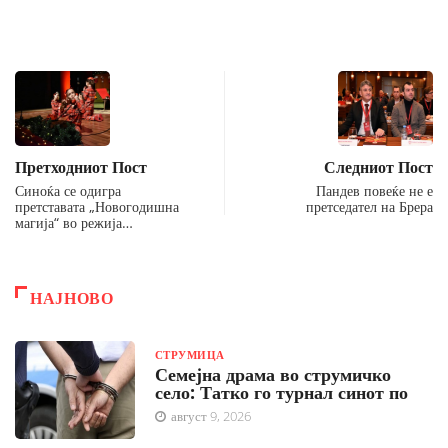
Претходниот Пост
Следниот Пост
Синоќа се одигра
Пандев повеќе не е
претставата „Новогодишна
претседател на Брера
магија“ во режија…
НАЈНОВО
СТРУМИЦА
Семејна драма во струмичко
село: Татко го турнал синот по
август 9, 2026