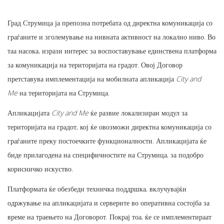
Град Струмица ја препозна потребата од директна комуникација со
граѓаните и зголемување на нивната активност на локално ниво. Во
таа насока, изрази интерес за воспоставување единствена платформа
за комуникација на територијата на градот. Овој Договор
претставува имплементација на мобилната апликација
City and
Me
на територијата на Струмица.
Апликацијата
City and Me
ќе развие локализиран модул за
територијата на градот, кој ќе овозможи директна комуникација со
граѓаните преку постоечките функционалности. Апликацијата ќе
биде прилагодена на специфичностите на Струмица, за подобро
корисничко искуство.
Платформата ќе обезбеди техничка поддршка, вклучувајќи
одржување на апликацијата и серверите во оперативна состојба за
време на траењето на Договорот. Покрај тоа, ќе се имплементираат