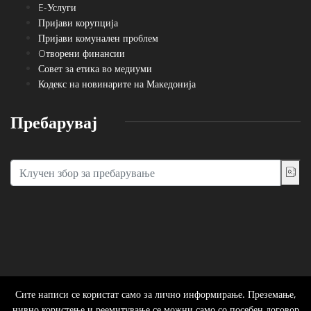
E-Услуги
Пријави корупција
Пријави комунален проблем
Oтворени финансии
Совет за етика во медиуми
Кодекс на новинарите на Македонија
Пребарувај
Сите написи се користат само за лично информирање. Преземање,
нивно користење и реемитување се можни само со посебен договор