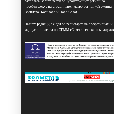
располагање сите вести од Југоисточниот регион со
посебен фокус на струмичкиот макро регион (Струмица,
Василево, Босилово и Ново Село).
Нашата редакција е дел од регистарот на професионални
медиуми и членка на СЕММ (Совет за етика во медиуми)