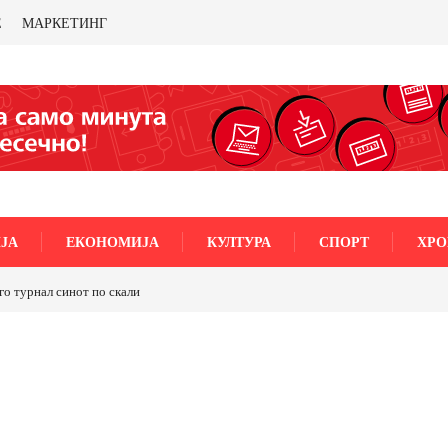
Е
МАРКЕТИНГ
ЈА
ЕКОНОМИЈА
КУЛТУРА
СПОРТ
ХРО
ал синот по скали
ТРАМП НАРЕДИ ВОЈСКАТА ДА КОРИСТИ МЕТАЛИ САМО
САД ИЛИ ОД ПАРТНЕРСКИ ЗЕМЈИ Ќе профитираме ли со
бакарот од Иловица и со антимонот?