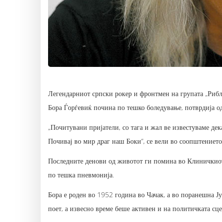
Легендарниот српски рокер и фронтмен на групата „Рибљ
Бора Ѓорѓевиќ почина по тешко боледување, потврдија од
„Почитувани пријатели, со тага и жал ве известуваме де
Почивај во мир драг наш Боки“, се вели во соопштението
Последните денови од животот ги помина во Клиничкио
по тешка пневмонија.
Бора е роден во 1952 година во Чачак, а во поранешна Ју
поет, а извесно време беше активен и на политичката сце