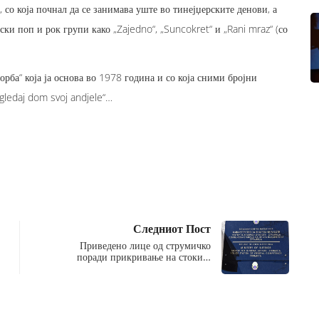
 со која почнал да се занимава уште во тинејџерските денови, а
ски поп и рок групи како „Zajedno“, „Suncokret“ и „Rani mraz“ (со
орба“ која ја основа во 1978 година и со која сними бројни
ogledaj dom svoj andjele“…
Следниот Пост
Приведено лице од струмичко
поради прикривање на стоки…