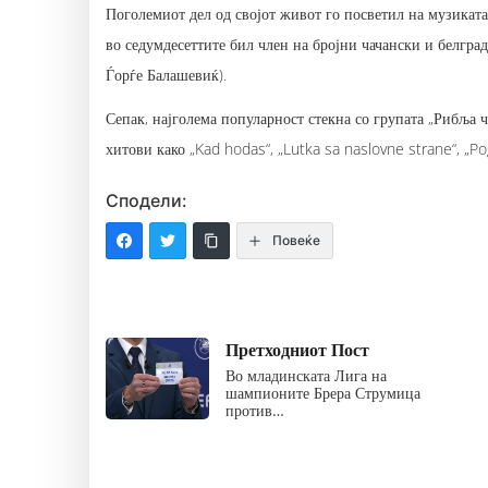
Поголемиот дел од својот живот го посветил на музиката,
во седумдесеттите бил член на бројни чачански и белград
Ѓорѓе Балашевиќ).
Сепак, најголема популарност стекна со групата „Рибља ч
хитови како „Kad hodas“, „Lutka sa naslovne strane“, „P
Сподели:
Повеќе
Претходниот Пост
Во младинската Лига на
шампионите Брера Струмица
против…