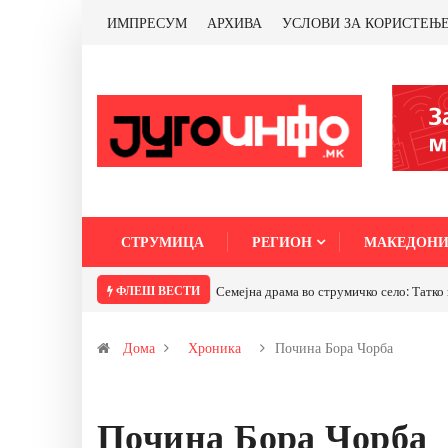
ИМПРЕСУМ
АРХИВА
УСЛОВИ ЗА КОРИСТЕЊ
СТРУМИЦА
РЕГИОН
МАКЕДОНИ
ФЛЕШ ВЕСТИ
Семејна драма во струмичко село: Татко го турн
Дома
Хроника
Почина Бора Чорба
Почина Бора Чорба