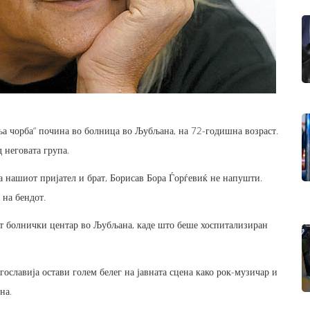
а чорба“ почина во болница во Љубљана, на 72-годишна возраст.
 неговата група.
ка нашиот пријател и брат, Борисав Бора Ѓорѓевиќ не напушти.
 на бендот.
т болнички центар во Љубљана, каде што беше хоспитализиран
гославија остави голем белег на јавната сцена како рок-музичар и
на.