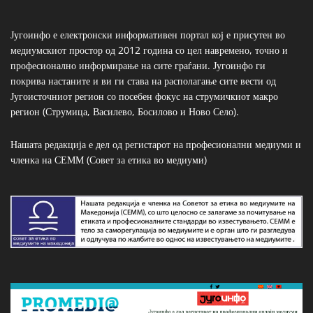
Југоинфо е електронски информативен портал кој е присутен во
медиумскиот простор од 2012 година со цел навремено, точно и
професионално информирање на сите граѓани. Југоинфо ги
покрива настаните и ви ги става на располагање сите вести од
Југоисточниот регион со посебен фокус на струмичкиот макро
регион (Струмица, Василево, Босилово и Ново Село).
Нашата редакција е дел од регистарот на професионални медиуми и
членка на СЕММ (Совет за етика во медиуми)