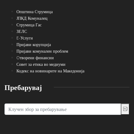
Општина Струмица
ЈПКД Комуналец
Струмица Гас
ЗЕЛС
E-Услуги
Пријави корупција
Пријави комунален проблем
Oтворени финансии
Совет за етика во медиуми
Кодекс на новинарите на Македонија
Пребарувај