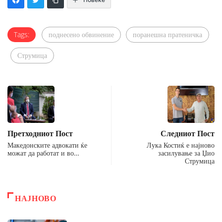
Tags:
поднесено обвинение
поранешна пратеничка
Струмица
Претходниот Пост
Следниот Пост
Македонските адвокати ќе
Лука Костиќ е најново
можат да работат и во…
засилување за Џио
Струмица
НАЈНОВО