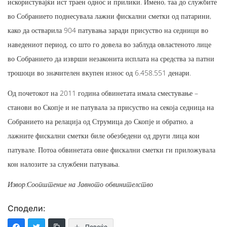
искористувајќи ист траен однос и прилики. Имено, таа до службите
во Собранието поднесувала лажни фискални сметки од патарини,
како да остварила 904 патувања заради присуство на седници во
наведениот период, со што го довела во заблуда овластеното лице
во Собранието да изврши незаконита исплата на средства за патни
трошоци во значителен вкупен износ од 6.458.551 денари.
Од почетокот на 2011 година обвинетата имала сместување –
станови во Скопје и не патувала за присуство на секоја седница на
Собранието на релација од Струмица до Скопје и обратно, а
лажните фискални сметки биле обезбедени од други лица кои
патувале. Потоа обвинетата овие фискални сметки ги приложувала
кон налозите за службени патувања.​
Извор:Соопштение на Јавното обвинителство
Сподели:
Повеќе