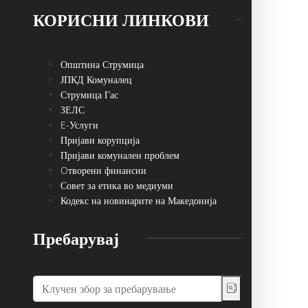
КОРИСНИ ЛИНКОВИ
Општина Струмица
ЈПКД Комуналец
Струмица Гас
ЗЕЛС
E-Услуги
Пријави корупција
Пријави комунален проблем
Oтворени финансии
Совет за етика во медиуми
Кодекс на новинарите на Македонија
Пребарувај