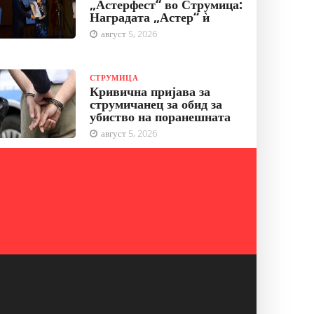
„Астерфест“ во Струмица:
Наградата „Астер“ ѝ
август 5, 2026
СТРУМИЦА
Кривична пријава за
струмичанец за обид за
убиство на поранешната
август 5, 2026