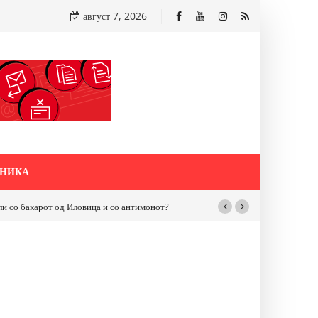
август 7, 2026
НИКА
бакарот од Иловица и со антимонот?