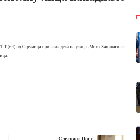
 Т.Т.(64) од Струмица пријавил дека на улица „Мито Хаџивасилев
ица.
Следниот Пост