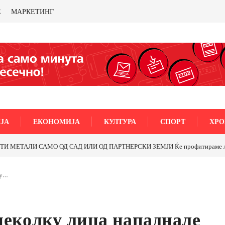
Е
МАРКЕТИНГ
ЈА
ЕКОНОМИЈА
КУЛТУРА
СПОРТ
ХРО
МЕТАЛИ САМО ОД САД ИЛИ ОД ПАРТНЕРСКИ ЗЕМЈИ Ќе профитираме ли со 
ку…
неколку лица нападнале