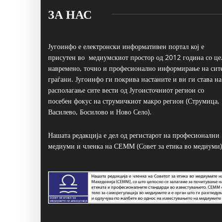
ЗА НАС
Југоинфо е електронски информативен портал кој е
присутен во медиумскиот простор од 2012 година со це
навремено, точно и професионално информирање на сит
граѓани. Југоинфо ги покрива настаните и ви ги става на
располагање сите вести од Југоисточниот регион со
посебен фокус на струмичкиот макро регион (Струмица,
Василево, Босилово и Ново Село).
Нашата редакција е дел од регистарот на професионални
медиуми и членка на СЕММ (Совет за етика во медиуми)