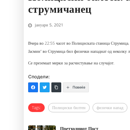
струмичанец
јануари 5, 2021
Вчера во 22:55 часот во Полициската станица Струмица,
Јасмин“ во Струмица бил физички нападнат од неколку л
Се преземаат мерки за расчистување на случајот.
Сподели:
Повеќе
Tags:
Полициски билтен
физички напад
Претходниот Пост