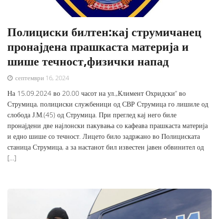
Полициски билтен:кај струмичанец
пронајдена прашкаста материја и
шише течност,физички напад
септември 16, 2024
На 15.09.2024 во 20.00 часот на ул.„Климент Охридски“ во
Струмица, полициски службеници од СВР Струмица го лишиле од
слобода Ј.М.(45) од Струмица. При преглед кај него биле
пронајдени две најлонски пакувања со кафеава прашкаста материја
и едно шише со течност. Лицето било задржано во Полициската
станица Струмица, а за настанот бил известен јавен обвинител од
[…]