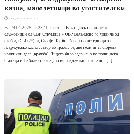
казна, малолетници во угостителски
јануари 26, 2025
На 24.01.2025 во 23.10 часот во Валандово, полициски
службеници од СВР Струмица – ОВР Валандово го лишиле од
слобода С.И.(28) од Скопје. Тој бил баран по потерница за
издржување казна затвор во траење од две години за сторени
кривични дела „кражба“. Лицето било задржано во полициска
станица и ќе биде спроведено во надлежната казнено – […]