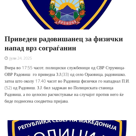
Приведен радовишанец за физички
напад врз сограѓанин
јули 24, 2025
Вчера во 17:55 часот, полициски службеници од СВР Струмица-
ОВР Радовиш го приведоа З.Ј.(33) од село Ораовица, радовишко,
затоа што околу 17.40 часот во Радовиш физички го нападнал П.И.
(52) од Радовиш. З.Ј. бил задржан во Полициската станица
Радовиш, а по целосно расчистување на случајот против него ќе
биде поднесена соодветна пријава.