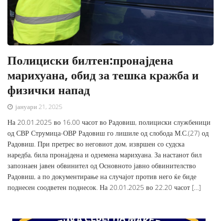
Полициски билтен:пронајдена
марихуана, обид за тешка кражба и
физички напад
јануари 21, 2025
На 20.01.2025 во 16.00 часот во Радовиш, полициски службеници
од СВР Струмица-ОВР Радовиш го лишиле од слобода М.С.(27) од
Радовиш. При претрес во неговиот дом, извршен со судска
наредба, била пронајдена и одземена марихуана. За настанот бил
запознаен јавен обвинител од Основното јавно обвинителство
Радовиш, а по документирање на случајот против него ќе биде
поднесен соодветен поднесок. На 20.01.2025 во 22.20 часот […]