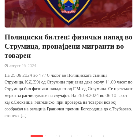
Полициски билтен: физички напад во
Струмица, пронајдени мигранти во
товарен
август 26, 2024
На 25.08.2024 во 17.10 часот во Полициската станица
Струмица, К.Д.(59) од Струмица пријавил дека околу 11.00 часот во
Струмица бил физички нападнат од Г.М. од Струмица. Се преземаат
мерки за расчистување на случајот. На 26.08.2024 во 06.10 часот
кај с.Смоквица, гевгелиско, при проверка на товарен воз кој
сообраќал на релација Граничен премин Богородица до с.Трубарево,
скопско, […]