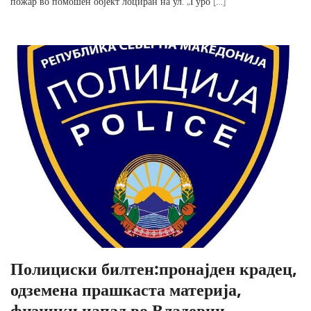
пожар во помошен објект лоциран на ул. „Ѓуро […]
Полициски билтен:пронајден крадец,
одземена прашкаста материја,
физички напад во Владевци