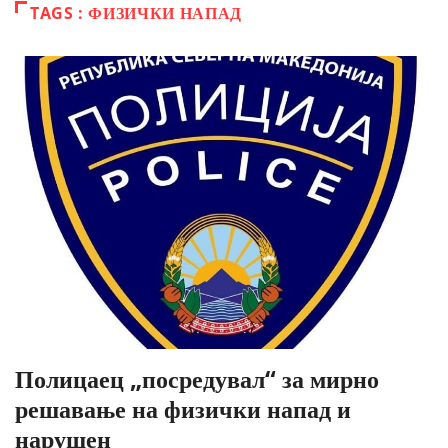
TAGS : ФИЗИЧКИ НАПАД
Полицаец „посредувал“ за мирно
решавање на физички напад и
нарушен