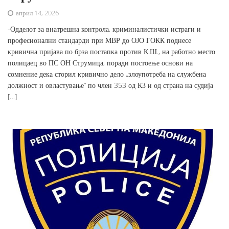
април 14, 2026
-Одделот за внатрешна контрола, криминалистички истраги и
професионални стандарди при МВР до ОЈО ГОКК поднесе
кривична пријава по брза постапка против К.Ш., на работно место
полицаец во ПС ОН Струмица, поради постоење основи на
сомнение дека сторил кривично дело „злоупотреба на службена
должност и овластување“ по член 353 од КЗ и од страна на судија
[…]