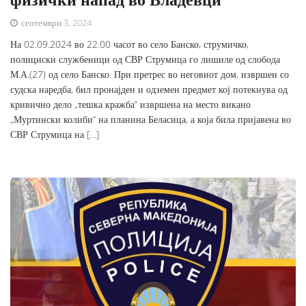
септември 3, 2024
На 02.09.2024 во 22.00 часот во село Банско, струмичко,
полициски службеници од СВР Струмица го лишиле од слобода
М.А.(27) од село Банско. При претрес во неговиот дом, извршен со
судска наредба, бил пронајден и одземен предмет кој потекнува од
кривично дело „тешка кражба“ извршена на место викано
„Муртински колиби“ на планина Беласица, а која била пријавена во
СВР Струмица на […]