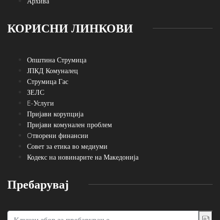
Архива
КОРИСНИ ЛИНКОВИ
Општина Струмица
ЈПКД Комуналец
Струмица Гас
ЗЕЛС
E-Услуги
Пријави корупција
Пријави комунален проблем
Oтворени финансии
Совет за етика во медиуми
Кодекс на новинарите на Македонија
Пребарувај