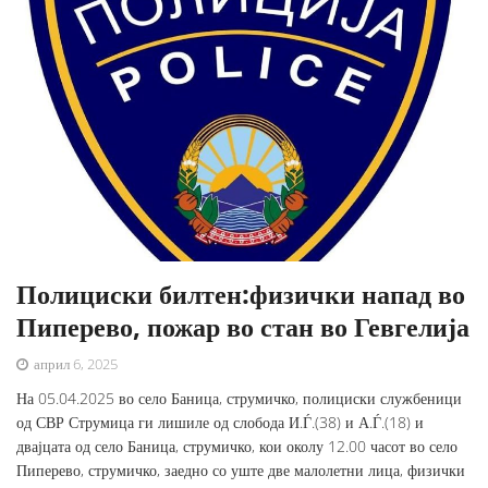
Полициски билтен:физички напад во
Пиперево, пожар во стан во Гевгелија
април 6, 2025
На 05.04.2025 во село Баница, струмичко, полициски службеници
од СВР Струмица ги лишиле од слобода И.Ѓ.(38) и А.Ѓ.(18) и
двајцата од село Баница, струмичко, кои околу 12.00 часот во село
Пиперево, струмичко, заедно со уште две малолетни лица, физички