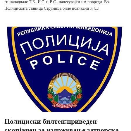
ги нападнале Т.Б., И.С. и В.С., нанесувајќи им повреди. Во
Полициската станица Струмица биле повикани и […]
Полициски билтен:приведен
скопјанец за издржување затворска