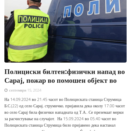
Полициски билтен:физички напад во
Сарај, пожар во помошен објект во
септември 15, 2024
На 14.09.2024 во 21.45 часот во Полициската станица Струмица
Б.С.(22) од село Сарај, струмичко, пријавила дека околу 17.00 часот
во село Сарај била физички нападната од Т.А.. Се преземаат мерки
за расчистување на случајот. На 15.09.2024 во 05.40 часот во
Полициската станица Струмица било пријавено дека настанал