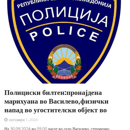
Полициски билтен:пронајдена
марихуана во Василево,физички
напад во угостителски објект во
октомври 1, 2024
На 30.09.2024 во 09.00 часот во село Василево, струмичко,