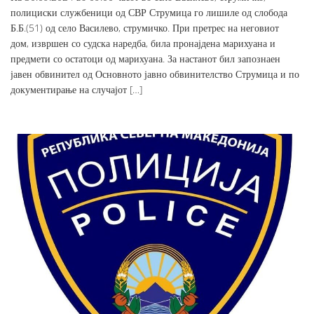
полициски службеници од СВР Струмица го лишиле од слобода
Б.Б.(51) од село Василево, струмичко. При претрес на неговиот
дом, извршен со судска наредба, била пронајдена марихуана и
предмети со остатоци од марихуана. За настанот бил запознаен
јавен обвинител од Основното јавно обвинителство Струмица и по
документирање на случајот […]