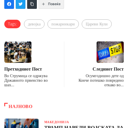
Повеќе
Tags:
девојка
пожарникари
Цареви Кули
Претходниот Пост
Следниот Пост
Во Струмица се одржува
Осумгодишно дете од
Државното првенство во
Конче потешко повредено
шах…
откако во…
НАЈНОВО
МАКЕДОНИЈА
ТРАМП НАРЕДИ ВОЈСКАТА ДА