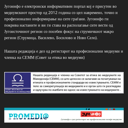
Југоинфо е електронски информативен портал кој е присутен во
медиумскиот простор од 2012 година со цел навремено, точно и
професионално информирање на сите граѓани. Југоинфо ги
покрива настаните и ви ги става на располагање сите вести од
Југоисточниот регион со посебен фокус на струмичкиот макро
регион (Струмица, Василево, Босилово и Ново Село).
Нашата редакција е дел од регистарот на професионални медиуми и
членка на СЕММ (Совет за етика во медиуми)