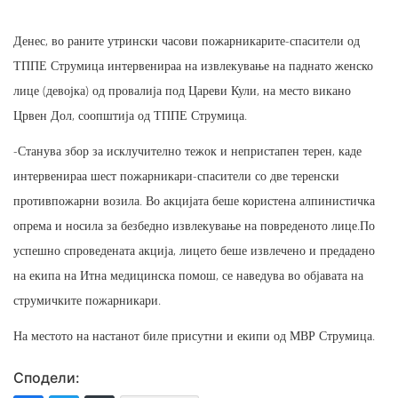
Денес, во раните утрински часови пожарникарите-спасители од
ТППЕ Струмица интервенираа на извлекување на паднато женско
лице (девојка) од провалија под Цареви Кули, на место викано
Црвен Дол, соопштија од ТППЕ Струмица.
-Станува збор за исклучително тежок и непристапен терен, каде
интервенираа шест пожарникари-спасители со две теренски
противпожарни возила. Во акцијата беше користена алпинистичка
опрема и носила за безбедно извлекување на повреденото лице.По
успешно спроведената акција, лицето беше извлечено и предадено
на екипа на Итна медицинска помош, се наведува во објавата на
струмичките пожарникари.
На местото на настанот биле присутни и екипи од МВР Струмица.
Сподели: