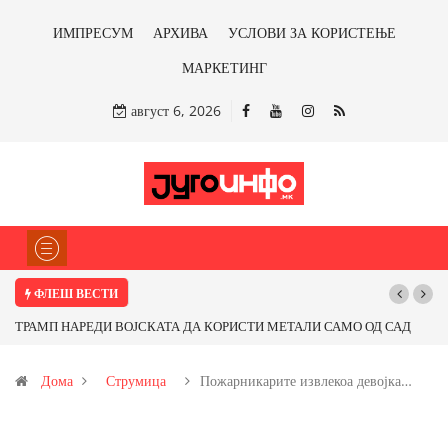
ИМПРЕСУМ
АРХИВА
УСЛОВИ ЗА КОРИСТЕЊЕ
МАРКЕТИНГ
август 6, 2026
ФЛЕШ ВЕСТИ
П НАРЕДИ ВОЈСКАТА ДА КОРИСТИ МЕТАЛИ САМО ОД САД
Почнува ре
ОД ПАРТНЕРСКИ ЗЕМЈИ Ќе профитираме ли со бакарот од
Дома
Струмица
Пожарникарите извлекоа девојка…
ца и со антимонот?