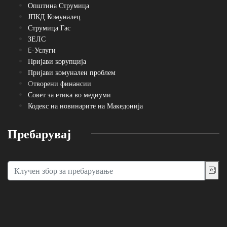
Општина Струмица
ЈПКД Комуналец
Струмица Гас
ЗЕЛС
E-Услуги
Пријави корупција
Пријави комунален проблем
Oтворени финансии
Совет за етика во медиуми
Кодекс на новинарите на Македонија
Пребарувај