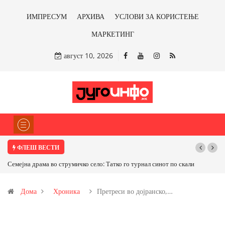
ИМПРЕСУМ
АРХИВА
УСЛОВИ ЗА КОРИСТЕЊЕ
МАРКЕТИНГ
август 10, 2026
ФЛЕШ ВЕСТИ
Татко го турнал синот по скали
ТРАМП НАРЕДИ ВОЈСКАТА ДА КОРИСТИ МЕ
САД ИЛИ ОД ПАРТНЕРСКИ ЗЕМЈИ Ќе профитир
Дома
Хроника
Претреси во дојранско,…
бакарот од Иловица и со антимонот?