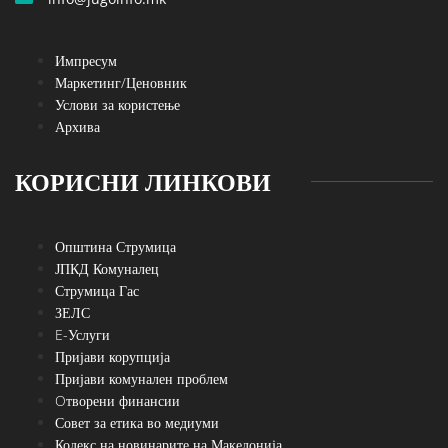
Импресум
Маркетинг/Ценовник
Услови за користење
Архива
КОРИСНИ ЛИНКОВИ
Општина Струмица
ЈПКД Комуналец
Струмица Гас
ЗЕЛС
E-Услуги
Пријави корупција
Пријави комунален проблем
Oтворени финансии
Совет за етика во медиуми
Кодекс на новинарите на Македонија