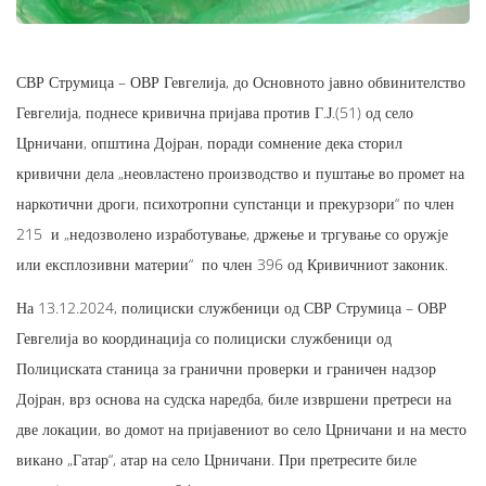
СВР Струмица – ОВР Гевгелија, до Основното јавно обвинителство
Гевгелија, поднесе кривична пријава против Г.Ј.(51) од село
Црничани, општина Дојран, поради сомнение дека сторил
кривични дела „неовластено производство и пуштање во промет на
наркотични дроги, психотропни супстанци и прекурзори“ по член
215 и „недозволено изработување, држење и тргување со оружје
или експлозивни материи“ по член 396 од Кривичниот законик.
На 13.12.2024, полициски службеници од СВР Струмица – ОВР
Гевгелија во координација со полициски службеници од
Полициската станица за гранични проверки и граничен надзор
Дојран, врз основа на судска наредба, биле извршени претреси на
две локации, во домот на пријавениот во село Црничани и на место
викано „Гатар“, атар на село Црничани. При претресите биле