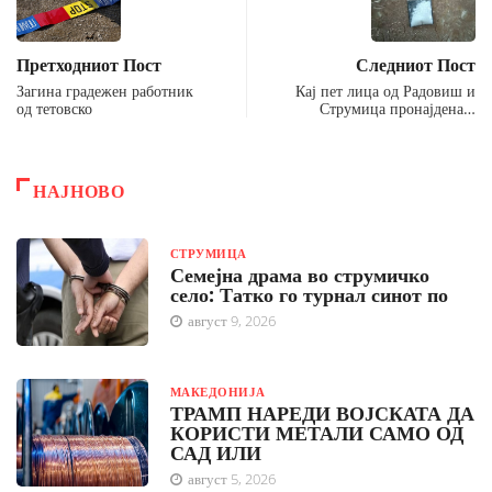
Претходниот Пост
Следниот Пост
Загина градежен работник
Кај пет лица од Радовиш и
од тетовско
Струмица пронајдена…
НАЈНОВО
СТРУМИЦА
Семејна драма во струмичко
село: Татко го турнал синот по
август 9, 2026
МАКЕДОНИЈА
ТРАМП НАРЕДИ ВОЈСКАТА ДА
КОРИСТИ МЕТАЛИ САМО ОД
САД ИЛИ
август 5, 2026