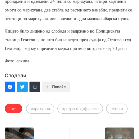
пронајдени и одземени 24 тегли со марихуана, четири хартиени
омоти со марихуана, две стебла од растението канабис, предмети со
остатоци од марихуана, две ловечки и една малокалибарска пушка.
Лицето било лишено од слобода и задржано во Полициската
станица Гевгелија, по што бил изведен пред судија од Основен суд
Гевгелија, кој му определил мерка притвор во траење од 30 дена.
Фото: архива
Сподели:
Повеќе
Tags:
марихуана
претреси Дојранско
пушки